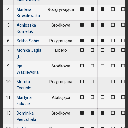
Inneh-Varga
4
Marlena
Rozgrywająca
1
1
1
0
0
Kowalewska
5
Agnieszka
Środkowa
1
1
1
0
0
Korneluk
6
Saliha Sahin
Przyjmująca
1
1
1
0
0
7
Monika Jagła
Libero
0
0
0
0
0
(L)
9
Iga
Środkowa
0
0
0
0
0
Wasilewska
10
Monika
Przyjmująca
0
0
0
0
0
Fedusio
11
Martyna
Atakująca
0
0
0
0
0
Łukasik
13
Dominika
Środkowa
1
1
1
0
0
Pierzchała