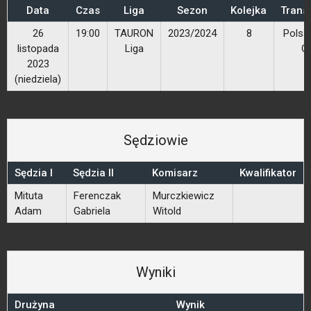
Data
Czas
Liga
Sezon
Kolejka
Trans
26
19:00
TAURON
2023/2024
8
Polsa
listopada
Liga
G
2023
(niedziela)
Sędziowie
Sędzia I
Sędzia II
Komisarz
Kwalifikator
Mituta
Ferenczak
Murczkiewicz
Adam
Gabriela
Witold
Wyniki
Drużyna
Wynik