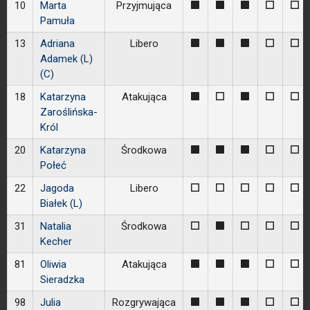
10
Marta
Przyjmująca
1
1
1
0
0
Pamuła
13
Adriana
Libero
1
1
1
0
0
Adamek (L)
(C)
18
Katarzyna
Atakująca
1
0
1
0
0
Zaroślińska-
Król
20
Katarzyna
Środkowa
1
1
1
0
0
Połeć
22
Jagoda
Libero
0
0
0
0
0
Białek (L)
31
Natalia
Środkowa
0
1
0
0
0
Kecher
81
Oliwia
Atakująca
1
1
1
0
0
Sieradzka
98
Julia
Rozgrywająca
1
1
1
0
0