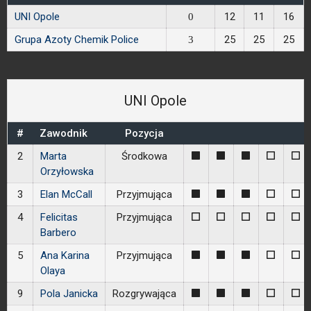
UNI Opole
12
11
16
0
Grupa Azoty Chemik Police
25
25
25
3
UNI Opole
#
Zawodnik
Pozycja
2
Marta
Środkowa
1
1
1
0
0
Orzyłowska
3
Elan McCall
Przyjmująca
1
1
1
0
0
4
Felicitas
Przyjmująca
0
0
0
0
0
Barbero
5
Ana Karina
Przyjmująca
1
1
1
0
0
Olaya
9
Pola Janicka
Rozgrywająca
1
1
1
0
0