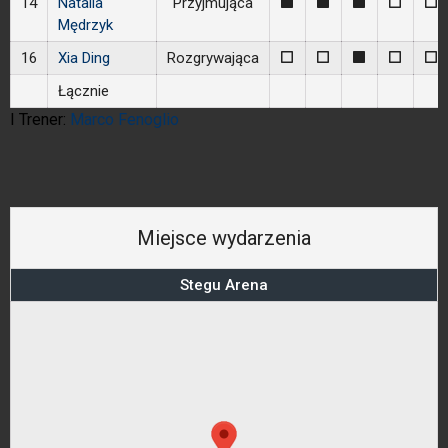
14
Natalia
Przyjmująca
1
1
1
0
0
Mędrzyk
16
Xia Ding
Rozgrywająca
0
0
1
0
0
Łącznie
I Trener:
Marco Fenoglio
Miejsce wydarzenia
Stegu Arena