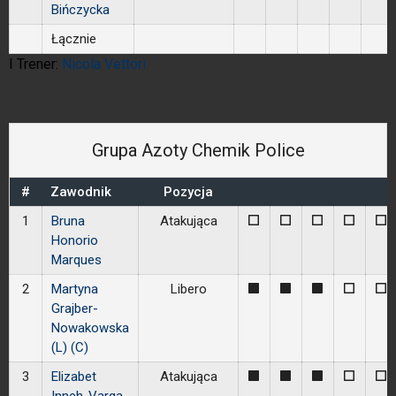
Bińczycka
Łącznie
I Trener:
Nicola Vettori
Grupa Azoty Chemik Police
#
Zawodnik
Pozycja
1
Bruna
Atakująca
0
0
0
0
0
Honorio
Marques
2
Martyna
Libero
1
1
1
0
0
Grajber-
Nowakowska
(L) (C)
3
Elizabet
Atakująca
1
1
1
0
0