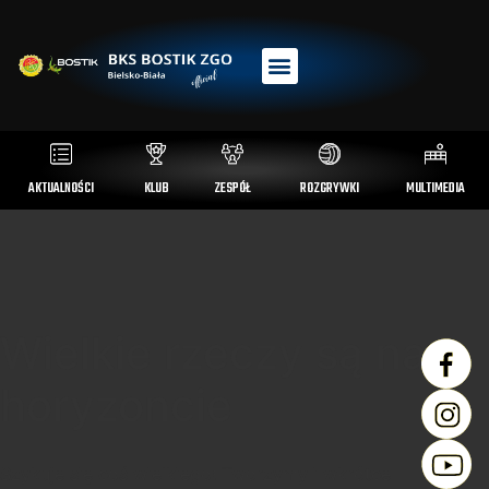
AKTUALNOŚCI
KLUB
ZESPÓŁ
ROZGRYWKI
MULTIMEDIA
Wielkie rzeczy są na
horyzoncie
Szykuje się coś wielkiego! Tworzymy i wkrótce