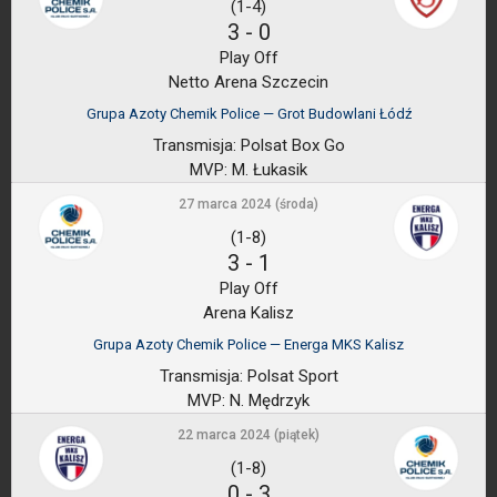
(1-4)
3
-
0
Play Off
Netto Arena Szczecin
Grupa Azoty Chemik Police — Grot Budowlani Łódź
Transmisja:
Polsat Box Go
MVP:
M. Łukasik
27 marca 2024 (środa)
(1-8)
3
-
1
Play Off
Arena Kalisz
Grupa Azoty Chemik Police — Energa MKS Kalisz
Transmisja:
Polsat Sport
MVP:
N. Mędrzyk
22 marca 2024 (piątek)
(1-8)
0
-
3