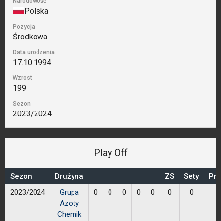
Narodowość
Polska
Pozycja
Środkowa
Data urodzenia
17.10.1994
Wzrost
199
Sezon
2023/2024
Play Off
Sezon
Drużyna
ZS
Sety
Prz
2023/2024
Grupa
0
0
0
0
0
0
0
Azoty
Chemik