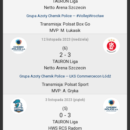
TAURON Liga
Netto Arena Szczecin
Grupa Azoty Chemik Police — #VolleyWrocław
Transmisja:
Polsat Box Go
MVP:
M. Łukasik
12 listopada 2023 (niedziela)
(6)
2
-
3
TAURON Liga
Netto Arena Szczecin
Grupa Azoty Chemik Police — ŁKS Commercecon Łódź
Transmisja:
Polsat Sport
MVP:
A. Gryka
3 listopada 2023 (piątek)
(5)
0
-
3
TAURON Liga
HWS RCS Radom