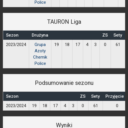
Police
TAURON Liga
Sezon
Drużyna
ZS
Sety
2023/2024
Grupa
19
18
17
4
3
0
61
Azoty
Chemik
Police
Podsumowanie sezonu
Sezon
ZS
Sety
Przyjęcie 
2023/2024
19
18
17
4
3
0
61
0
Wyniki