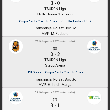
3
-
0
TAURON Liga
Netto Arena Szczecin
Grupa Azoty Chemik Police — Grot Budowlani Łódź
Transmisja:
Polsat Box Go
MVP:
M. Fedusio
26 listopada 2023 (niedziela)
(8)
0
-
3
TAURON Liga
Stegu Arena
UNI Opole — Grupa Azoty Chemik Police
Transmisja:
Polsat Box Go
MVP:
E. Inneh-Varga
19 listopada 2023 (niedziela)
(7)
3
-
1