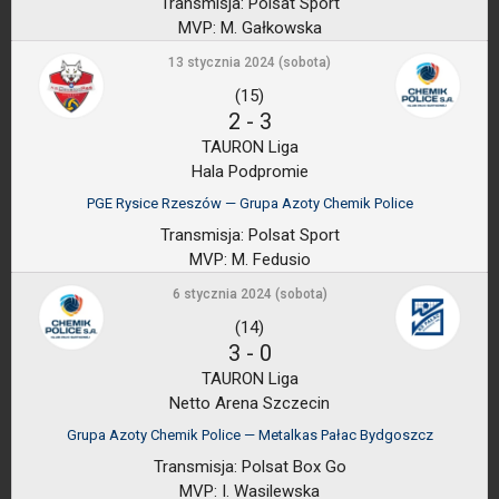
Transmisja:
Polsat Sport
MVP:
M. Gałkowska
13 stycznia 2024 (sobota)
(15)
2
-
3
TAURON Liga
Hala Podpromie
PGE Rysice Rzeszów — Grupa Azoty Chemik Police
Transmisja:
Polsat Sport
MVP:
M. Fedusio
6 stycznia 2024 (sobota)
(14)
3
-
0
TAURON Liga
Netto Arena Szczecin
Grupa Azoty Chemik Police — Metalkas Pałac Bydgoszcz
Transmisja:
Polsat Box Go
MVP:
I. Wasilewska