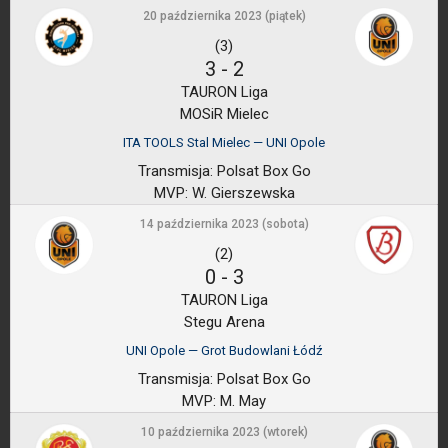
20 października 2023 (piątek)
(3)
3
-
2
TAURON Liga
MOSiR Mielec
ITA TOOLS Stal Mielec — UNI Opole
Transmisja:
Polsat Box Go
MVP:
W. Gierszewska
14 października 2023 (sobota)
(2)
0
-
3
TAURON Liga
Stegu Arena
UNI Opole — Grot Budowlani Łódź
Transmisja:
Polsat Box Go
MVP:
M. May
10 października 2023 (wtorek)