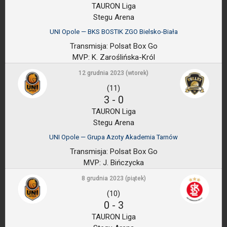
TAURON Liga
Stegu Arena
UNI Opole — BKS BOSTIK ZGO Bielsko-Biała
Transmisja:
Polsat Box Go
MVP:
K. Zaroślińska-Król
12 grudnia 2023 (wtorek)
(11)
3
-
0
TAURON Liga
Stegu Arena
UNI Opole — Grupa Azoty Akademia Tarnów
Transmisja:
Polsat Box Go
MVP:
J. Bińczycka
8 grudnia 2023 (piątek)
(10)
0
-
3
TAURON Liga