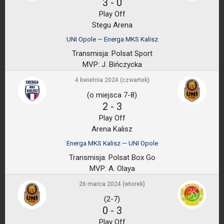
3
-
0
Play Off
Stegu Arena
UNI Opole — Energa MKS Kalisz
Transmisja:
Polsat Sport
MVP:
J. Bińczycka
4 kwietnia 2024 (czwartek)
(o miejsca 7-8)
2
-
3
Play Off
Arena Kalisz
Energa MKS Kalisz — UNI Opole
Transmisja:
Polsat Box Go
MVP:
A. Olaya
26 marca 2024 (wtorek)
(2-7)
0
-
3
Play Off