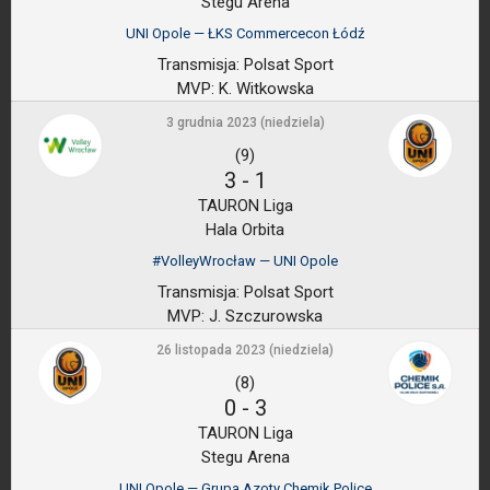
Stegu Arena
UNI Opole — ŁKS Commercecon Łódź
Transmisja:
Polsat Sport
MVP:
K. Witkowska
3 grudnia 2023 (niedziela)
(9)
3
-
1
TAURON Liga
Hala Orbita
#VolleyWrocław — UNI Opole
Transmisja:
Polsat Sport
MVP:
J. Szczurowska
26 listopada 2023 (niedziela)
(8)
0
-
3
TAURON Liga
Stegu Arena
UNI Opole — Grupa Azoty Chemik Police