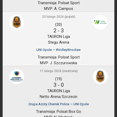
Transmisja:
Polsat Sport
MVP:
A. Campos
23 lutego 2024 (piątek)
(20)
2
-
3
TAURON Liga
Stegu Arena
UNI Opole — #VolleyWrocław
Transmisja:
Polsat Sport
MVP:
J. Szczurowska
11 lutego 2024 (niedziela)
(19)
3
-
0
TAURON Liga
Netto Arena Szczecin
Grupa Azoty Chemik Police — UNI Opole
Transmisja:
Polsat Box Go