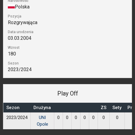
Narodowość
Polska
Pozycja
Rozgrywająca
Data urodzenia
03.03.2004
Wzrost
180
Sezon
2023/2024
Play Off
Sezon
Drużyna
ZS
Sety
Prz
2023/2024
UNI
0
0
0
0
0
0
0
Opole