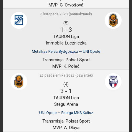
MVP:
G. Orvošová
6 listopada 2023 (poniedziałek)
(5)
1
-
3
TAURON Liga
Immobile Łuczniczka
Metalkas Pałac Bydgoszcz — UNI Opole
Transmisja:
Polsat Sport
MVP:
K. Połeć
26 października 2023 (czwartek)
(4)
3
-
1
TAURON Liga
Stegu Arena
UNI Opole — Energa MKS Kalisz
Transmisja:
Polsat Sport
MVP:
A. Olaya