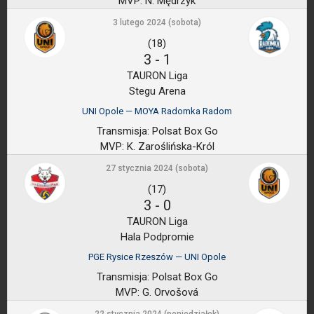
MVP:
N. Mędrzyk
3 lutego 2024 (sobota)
(18)
3
-
1
TAURON Liga
Stegu Arena
UNI Opole — MOYA Radomka Radom
Transmisja:
Polsat Box Go
MVP:
K. Zaroślińska-Król
27 stycznia 2024 (sobota)
(17)
3
-
0
TAURON Liga
Hala Podpromie
PGE Rysice Rzeszów — UNI Opole
Transmisja:
Polsat Box Go
MVP:
G. Orvošová