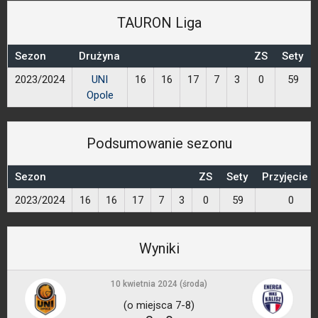
TAURON Liga
Sezon
Drużyna
ZS
Sety
2023/2024
UNI
16
16
17
7
3
0
59
Opole
Podsumowanie sezonu
Sezon
ZS
Sety
Przyjęcie 
2023/2024
16
16
17
7
3
0
59
0
Wyniki
10 kwietnia 2024 (środa)
(o miejsca 7-8)