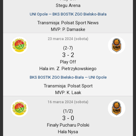
Stegu Arena
UNI Opole — BKS BOSTIK ZGO Bielsko-Biała
Transmisja:
Polsat Sport News
MVP:
P. Damaske
23 marca 2024 (sobota)
(2-7)
3
-
2
Play Off
Hala im. Z. Pietrzykowskiego
BKS BOSTIK ZGO Bielsko-Biała — UNI Opole
Transmisja:
Polsat Sport
MVP:
K. Laak
16 marca 2024 (sobota)
(1/2)
3
-
0
Finały Pucharu Polski
Hala Nysa