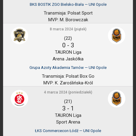
BKS BOSTIK ZGO Bielsko-Biała — UNI Opole
Transmisja:
Polsat Sport
MVP:
M. Borowczak
8 marca 2024 (piątek)
(22)
0
-
3
TAURON Liga
Arena Jaskółka
Grupa Azoty Akademia Tarnów — UNI Opole
Transmisja:
Polsat Box Go
MVP:
K. Zaroślińska-Król
4 marca 2024 (poniedziałek)
(21)
3
-
1
TAURON Liga
Sport Arena
ŁKS Commercecon Łódź — UNI Opole