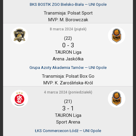
BKS BOSTIK ZGO Bielsko-Biała — UNI Opole
Transmisja:
Polsat Sport
MVP:
M. Borowczak
8 marca 2024 (piątek)
(22)
0
-
3
TAURON Liga
Arena Jaskółka
Grupa Azoty Akademia Tarnów — UNI Opole
Transmisja:
Polsat Box Go
MVP:
K. Zaroślińska-Król
4 marca 2024 (poniedziałek)
(21)
3
-
1
TAURON Liga
Sport Arena
ŁKS Commercecon Łódź — UNI Opole