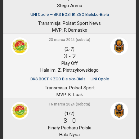
Stegu Arena
UNI Opole — BKS BOSTIK ZGO Bielsko-Biała
Transmisja:
Polsat Sport News
MVP:
P. Damaske
23 marca 2024 (sobota)
(2-7)
3
-
2
Play Off
Hala im. Z. Pietrzykowskiego
BKS BOSTIK ZGO Bielsko-Biała — UNI Opole
Transmisja:
Polsat Sport
MVP:
K. Laak
16 marca 2024 (sobota)
(1/2)
3
-
0
Finały Pucharu Polski
Hala Nysa