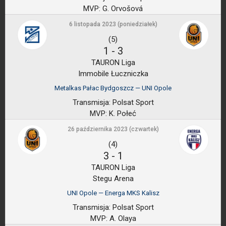
MVP:
G. Orvošová
6 listopada 2023 (poniedziałek)
(5)
1
-
3
TAURON Liga
Immobile Łuczniczka
Metalkas Pałac Bydgoszcz — UNI Opole
Transmisja:
Polsat Sport
MVP:
K. Połeć
26 października 2023 (czwartek)
(4)
3
-
1
TAURON Liga
Stegu Arena
UNI Opole — Energa MKS Kalisz
Transmisja:
Polsat Sport
MVP:
A. Olaya