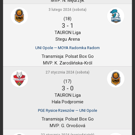
MVP:
N. Mędrzyk
3 lutego 2024 (sobota)
(18)
3
-
1
TAURON Liga
Stegu Arena
UNI Opole — MOYA Radomka Radom
Transmisja:
Polsat Box Go
MVP:
K. Zaroślińska-Król
27 stycznia 2024 (sobota)
(17)
3
-
0
TAURON Liga
Hala Podpromie
PGE Rysice Rzeszów — UNI Opole
Transmisja:
Polsat Box Go
MVP:
G. Orvošová