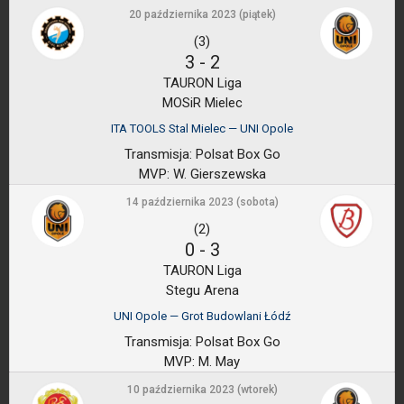
20 października 2023 (piątek)
(3)
3
-
2
TAURON Liga
MOSiR Mielec
ITA TOOLS Stal Mielec — UNI Opole
Transmisja:
Polsat Box Go
MVP:
W. Gierszewska
14 października 2023 (sobota)
(2)
0
-
3
TAURON Liga
Stegu Arena
UNI Opole — Grot Budowlani Łódź
Transmisja:
Polsat Box Go
MVP:
M. May
10 października 2023 (wtorek)