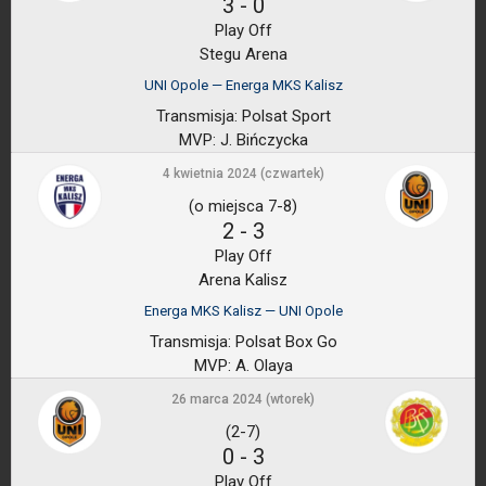
3
-
0
Play Off
Stegu Arena
UNI Opole — Energa MKS Kalisz
Transmisja:
Polsat Sport
MVP:
J. Bińczycka
4 kwietnia 2024 (czwartek)
(o miejsca 7-8)
2
-
3
Play Off
Arena Kalisz
Energa MKS Kalisz — UNI Opole
Transmisja:
Polsat Box Go
MVP:
A. Olaya
26 marca 2024 (wtorek)
(2-7)
0
-
3
Play Off