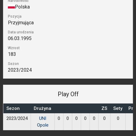
Narodowość
Polska
Pozycja
Przyjmująca
Data urodzenia
06.03.1995
Wzrost
183
Sezon
2023/2024
Play Off
Sezon
Drużyna
ZS
Sety
Prz
2023/2024
UNI
0
0
0
0
0
0
0
Opole