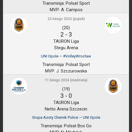
Transmisja:
Polsat Sport
MVP:
A. Campos
23 lutego 2024 (piątek)
(20)
2
-
3
TAURON Liga
Stegu Arena
UNI Opole — #VolleyWrocław
Transmisja:
Polsat Sport
MVP:
J. Szczurowska
11 lutego 2024 (niedziela)
(19)
3
-
0
TAURON Liga
Netto Arena Szczecin
Grupa Azoty Chemik Police — UNI Opole
Transmisja:
Polsat Box Go