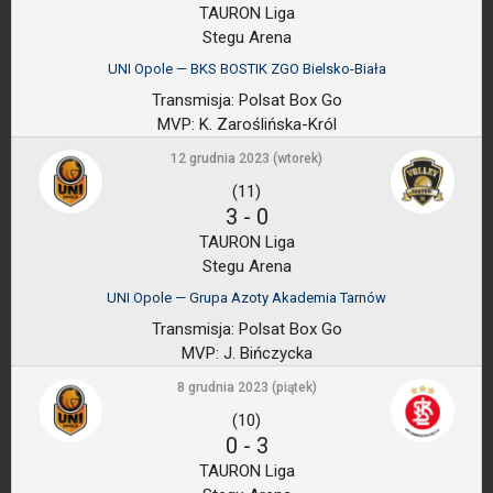
TAURON Liga
Stegu Arena
UNI Opole — BKS BOSTIK ZGO Bielsko-Biała
Transmisja:
Polsat Box Go
MVP:
K. Zaroślińska-Król
12 grudnia 2023 (wtorek)
(11)
3
-
0
TAURON Liga
Stegu Arena
UNI Opole — Grupa Azoty Akademia Tarnów
Transmisja:
Polsat Box Go
MVP:
J. Bińczycka
8 grudnia 2023 (piątek)
(10)
0
-
3
TAURON Liga