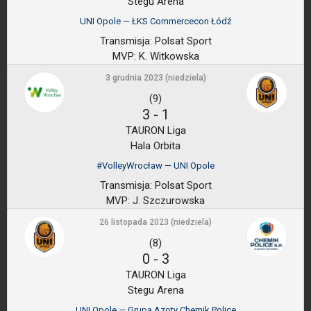
Stegu Arena
UNI Opole — ŁKS Commercecon Łódź
Transmisja:
Polsat Sport
MVP:
K. Witkowska
3 grudnia 2023 (niedziela)
(9)
3
-
1
TAURON Liga
Hala Orbita
#VolleyWrocław — UNI Opole
Transmisja:
Polsat Sport
MVP:
J. Szczurowska
26 listopada 2023 (niedziela)
(8)
0
-
3
TAURON Liga
Stegu Arena
UNI Opole — Grupa Azoty Chemik Police