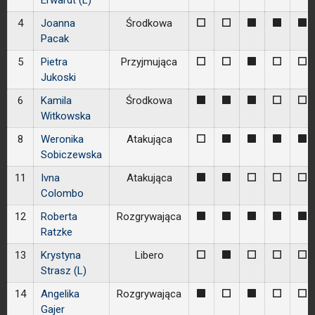
Erwardt (L)
4
Joanna
Środkowa
0
0
1
1
1
Pacak
5
Pietra
Przyjmująca
0
0
1
0
0
Jukoski
6
Kamila
Środkowa
1
1
1
0
0
Witkowska
8
Weronika
Atakująca
0
1
1
1
1
Sobiczewska
11
Ivna
Atakująca
1
1
0
0
0
Colombo
12
Roberta
Rozgrywająca
1
1
1
1
1
Ratzke
13
Krystyna
Libero
0
1
0
0
0
Strasz (L)
14
Angelika
Rozgrywająca
1
0
1
0
0
Gajer