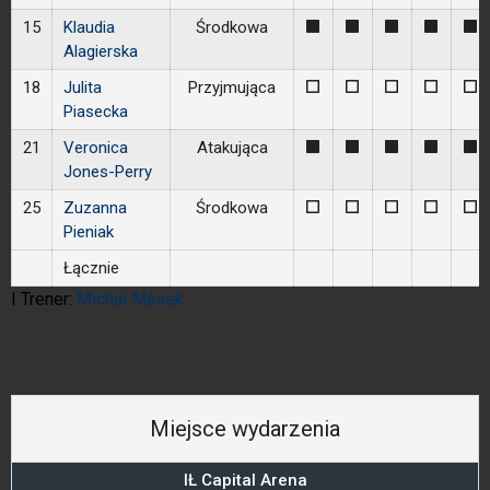
15
Klaudia
Środkowa
1
1
1
1
1
Alagierska
18
Julita
Przyjmująca
0
0
0
0
0
Piasecka
21
Veronica
Atakująca
1
1
1
1
1
Jones-Perry
25
Zuzanna
Środkowa
0
0
0
0
0
Pieniak
Łącznie
I Trener:
Michal Masek
Miejsce wydarzenia
IŁ Capital Arena