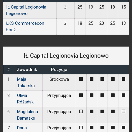
IŁ Capital Legionovia
25
19
25
18
15
3
Legionowo
ŁKS Commercecon
18
25
20
25
13
2
Łódź
IŁ Capital Legionovia Legionowo
#
Zawodnik
Pozycja
1
Maja
Środkowa
1
1
1
1
1
Tokarska
3
Olivia
Przyjmująca
1
1
1
1
1
Różański
6
Magdalena
Przyjmująca
0
1
1
1
0
Damaske
7
Daria
Przyjmująca
0
1
1
1
1