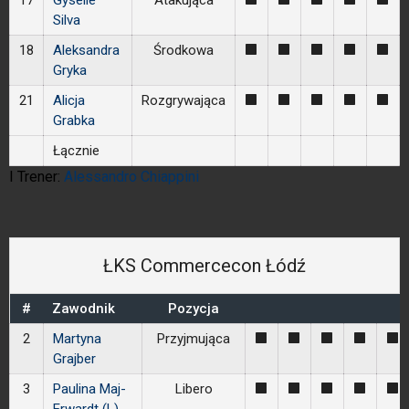
17
Gyselle
Atakująca
Silva
18
Aleksandra
Środkowa
1
1
1
1
1
Gryka
21
Alicja
Rozgrywająca
1
1
1
1
1
Grabka
Łącznie
I Trener:
Alessandro Chiappini
ŁKS Commercecon Łódź
#
Zawodnik
Pozycja
2
Martyna
Przyjmująca
1
1
1
1
1
Grajber
3
Paulina Maj-
Libero
1
1
1
1
1