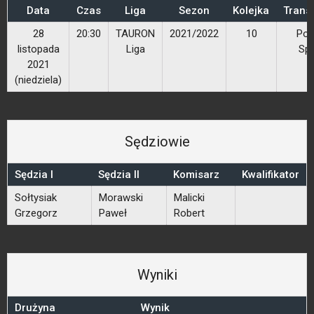
Data
Czas
Liga
Sezon
Kolejka
Trans
28
20:30
TAURON
2021/2022
10
Pol
listopada
Liga
Spo
2021
(niedziela)
Sędziowie
Sędzia I
Sędzia II
Komisarz
Kwalifikator
Sołtysiak
Morawski
Malicki
Grzegorz
Paweł
Robert
Wyniki
Drużyna
Wynik