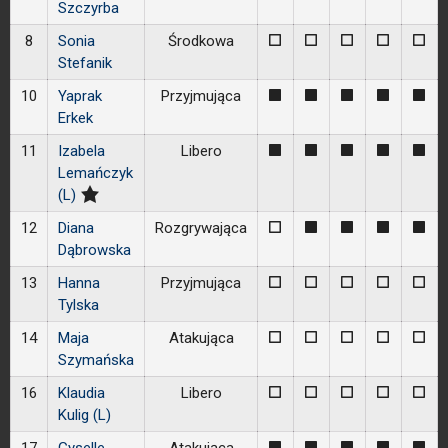
Szczyrba
8
Sonia
Środkowa
0
0
0
0
0
Stefanik
10
Yaprak
Przyjmująca
1
1
1
1
1
Erkek
11
Izabela
Libero
1
1
1
1
1
Lemańczyk
(L)
12
Diana
Rozgrywająca
0
1
1
1
1
Dąbrowska
13
Hanna
Przyjmująca
0
0
0
0
0
Tylska
14
Maja
Atakująca
0
0
0
0
0
Szymańska
16
Klaudia
Libero
0
0
0
0
0
Kulig (L)
1
1
1
1
1