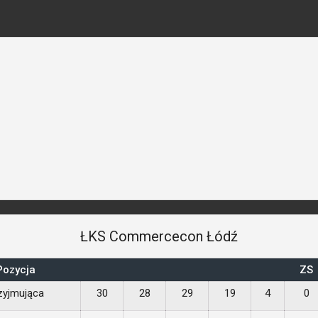
ŁKS Commercecon Łódź
Pozycja
ZS
zyjmująca
30
28
29
19
4
0