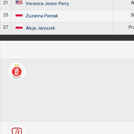
21
A
Veronica Jones-Perry
25
Ś
Zuzanna Pieniak
27
Pr
Alicja Jaryszek