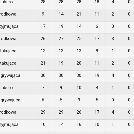
Libero
28
28
28
18
4
0
rodkowa
9
14
21
11
2
0
zyjmująca
17
19
14
6
0
0
rodkowa
26
27
25
17
3
0
takująca
13
13
13
8
1
0
takująca
21
19
20
11
2
0
grywająca
30
30
30
19
4
0
Libero
7
9
10
4
1
0
grywająca
6
5
9
5
0
0
rodkowa
29
29
26
17
4
0
zyjmująca
10
14
16
10
1
0