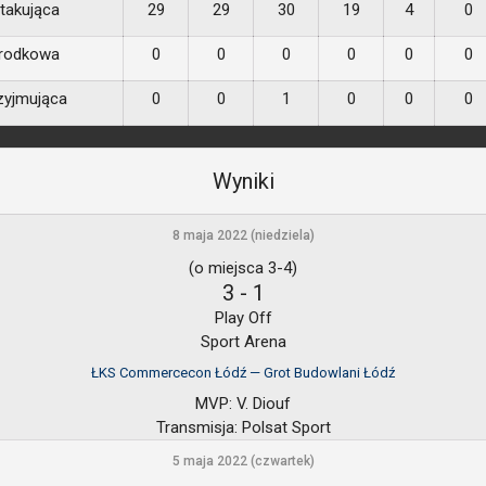
takująca
29
29
30
19
4
0
rodkowa
0
0
0
0
0
0
zyjmująca
0
0
1
0
0
0
Wyniki
8 maja 2022 (niedziela)
(o miejsca 3-4)
3
-
1
Play Off
Sport Arena
ŁKS Commercecon Łódź — Grot Budowlani Łódź
MVP:
V. Diouf
Transmisja:
Polsat Sport
5 maja 2022 (czwartek)