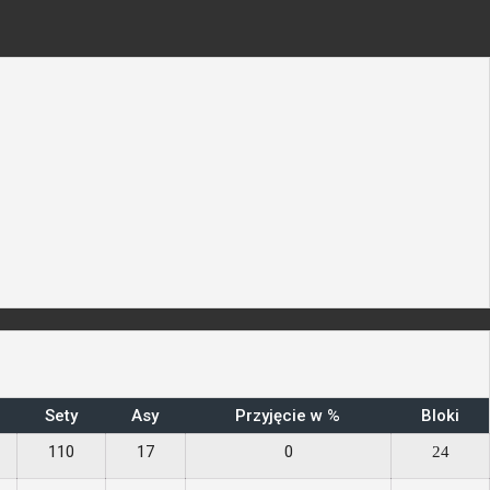
Sety
Asy
Przyjęcie w %
Bloki
110
17
0
24