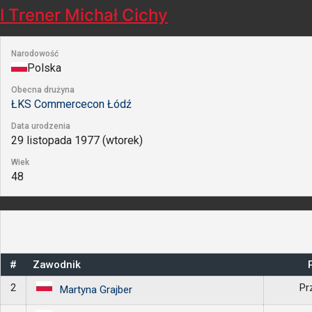
I Trener
Michał Cichy
Narodowość
Polska
Obecna drużyna
ŁKS Commercecon Łódź
Data urodzenia
29 listopada 1977 (wtorek)
Wiek
48
#
Zawodnik
2
Pr
Martyna Grajber