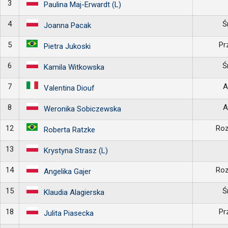
3
Paulina Maj-Erwardt (L)
4
Ś
Joanna Pacak
5
Pr
Pietra Jukoski
6
Ś
Kamila Witkowska
7
A
Valentina Diouf
8
A
Weronika Sobiczewska
12
Roz
Roberta Ratzke
13
Krystyna Strasz (L)
14
Roz
Angelika Gajer
15
Ś
Klaudia Alagierska
18
Pr
Julita Piasecka