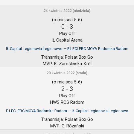
24 kwietnia 2022 (niedziela)
(o miejsca 5-6)
0
-
3
Play Off
IŁ Capital Arena
IŁ Capital Legionovia Legionowo — E.LECLERC MOYA Radomka Radom
Transmisja:
Polsat Box Go
MVP:
K. Zaroślińska-Król
20 kwietnia 2022 (środa)
(o miejsca 5-6)
2
-
3
Play Off
HWS RCS Radom
E.LECLERC MOYA Radomka Radom — IŁ Capital Legionovia Legionowo
Transmisja:
Polsat Box Go
MVP:
O. Różański