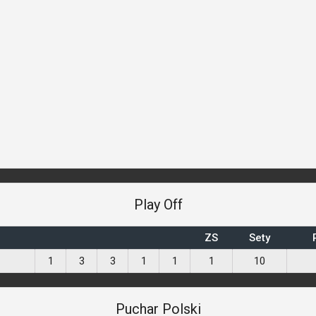
Play Off
ZS
Sety
1
3
3
1
1
1
10
Puchar Polski