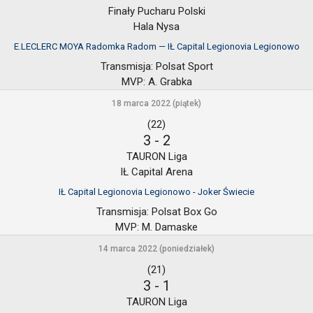
Finały Pucharu Polski
Hala Nysa
E.LECLERC MOYA Radomka Radom — IŁ Capital Legionovia Legionowo
Transmisja:
Polsat Sport
MVP:
A. Grabka
18 marca 2022 (piątek)
(22)
3
-
2
TAURON Liga
IŁ Capital Arena
IŁ Capital Legionovia Legionowo - Joker Świecie
Transmisja:
Polsat Box Go
MVP:
M. Damaske
14 marca 2022 (poniedziałek)
(21)
3
-
1
TAURON Liga