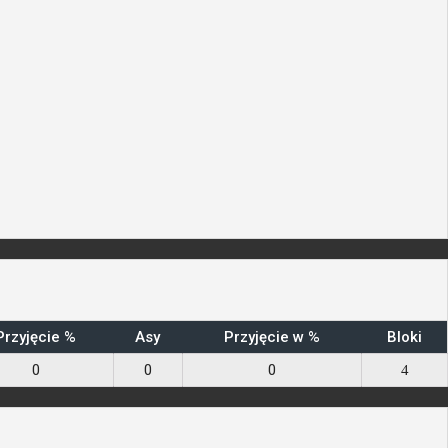
Przyjęcie %
Asy
Przyjęcie w %
Bloki
0
0
0
4