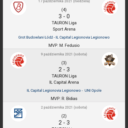
17 października 2021 (niedziela)
(4)
3
-
0
TAURON Liga
Sport Arena
Grot Budowlani Łódź - IŁ Capital Legionovia Legionowo
MVP:
M. Fedusio
9 października 2021 (sobota)
(3)
2
-
3
TAURON Liga
IŁ Capital Arena
IŁ Capital Legionovia Legionowo - UNI Opole
MVP:
R. Bidias
2 października 2021 (sobota)
(2)
2
-
3