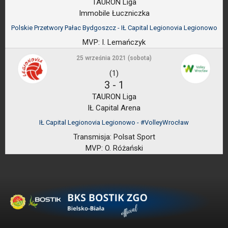
TAURON Liga
Immobile Łuczniczka
Polskie Przetwory Pałac Bydgoszcz - IŁ Capital Legionovia Legionowo
MVP:
I. Lemańczyk
25 września 2021 (sobota)
(1)
3
-
1
TAURON Liga
IŁ Capital Arena
IŁ Capital Legionovia Legionowo - #VolleyWrocław
Transmisja:
Polsat Sport
MVP:
O. Różański