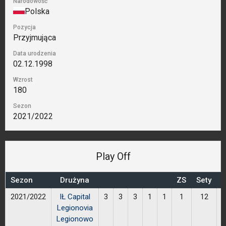
Narodowość
Polska
Pozycja
Przyjmująca
Data urodzenia
02.12.1998
Wzrost
180
Sezon
2021/2022
Play Off
Sezon
Drużyna
ZS
Sety
P
2021/2022
IŁ Capital
3
3
3
1
1
1
12
Legionovia
Legionowo