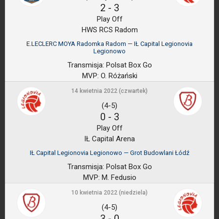
2
-
3
Play Off
HWS RCS Radom
E.LECLERC MOYA Radomka Radom — IŁ Capital Legionovia
Legionowo
Transmisja:
Polsat Box Go
MVP:
O. Różański
14 kwietnia 2022 (czwartek)
(4-5)
0
-
3
Play Off
IŁ Capital Arena
IŁ Capital Legionovia Legionowo — Grot Budowlani Łódź
Transmisja:
Polsat Box Go
MVP:
M. Fedusio
10 kwietnia 2022 (niedziela)
(4-5)
3
-
0