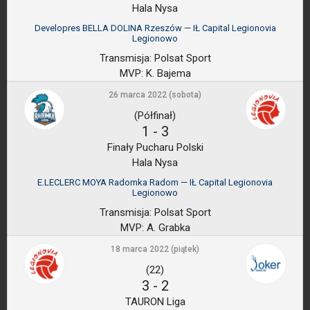
Hala Nysa
Developres BELLA DOLINA Rzeszów — IŁ Capital Legionovia
Legionowo
Transmisja:
Polsat Sport
MVP:
K. Bajema
26 marca 2022 (sobota)
(Półfinał)
1
-
3
Finały Pucharu Polski
Hala Nysa
E.LECLERC MOYA Radomka Radom — IŁ Capital Legionovia
Legionowo
Transmisja:
Polsat Sport
MVP:
A. Grabka
18 marca 2022 (piątek)
(22)
3
-
2
TAURON Liga