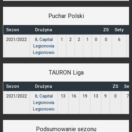
Puchar Polski
Sezon
Drużyna
ZS
Sety
P
2021/2022
IŁ Capital
1
2
2
1
0
0
6
Legionovia
Legionowo
TAURON Liga
Sezon
Drużyna
ZS
Set
2021/2022
IŁ Capital
13
16
19
13
9
0
70
Legionovia
Legionowo
Podsumowanie sezonu