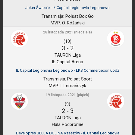
Joker Świecie - IŁ Capital Legionovia Legionowo
Transmisja:
Polsat Box Go
MVP:
O. Różański
28 listopada 2021 (niedziela)
(10)
3
-
2
TAURON Liga
IŁ Capital Arena
IŁ Capital Legionovia Legionowo - ŁKS Commercecon Łódź
Transmisja:
Polsat Sport
MVP:
I. Lemańczyk
19 listopada 2021 (piątek)
(9)
2
-
3
TAURON Liga
Hala Podpromie
Developres BELLA DOLINA Rzeszów - IŁ Capital Legionovia