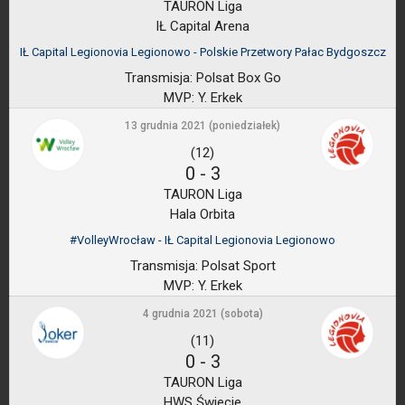
TAURON Liga
IŁ Capital Arena
IŁ Capital Legionovia Legionowo - Polskie Przetwory Pałac Bydgoszcz
Transmisja:
Polsat Box Go
MVP:
Y. Erkek
13 grudnia 2021 (poniedziałek)
(12)
0
-
3
TAURON Liga
Hala Orbita
#VolleyWrocław - IŁ Capital Legionovia Legionowo
Transmisja:
Polsat Sport
MVP:
Y. Erkek
4 grudnia 2021 (sobota)
(11)
0
-
3
TAURON Liga
HWS Świecie