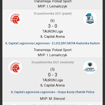
Transmisja:
Polsat Sport
MVP:
I. Lemańczyk
29 października 2021 (piątek)
(6)
3
-
0
TAURON Liga
IŁ Capital Arena
IŁ Capital Legionovia Legionowo - E.LECLERC MOYA Radomka Radom
Transmisja:
Polsat Sport
MVP:
I. Lemańczyk
24 października 2021 (niedziela)
(5)
0
-
3
TAURON Liga
IŁ Capital Arena
IŁ Capital Legionovia Legionowo - Grupa Azoty Chemik Police
MVP:
M. Stenzel