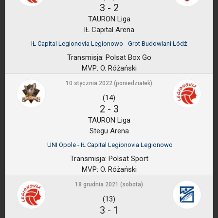
3
-
2
TAURON Liga
IŁ Capital Arena
IŁ Capital Legionovia Legionowo - Grot Budowlani Łódź
Transmisja:
Polsat Box Go
MVP:
O. Różański
10 stycznia 2022 (poniedziałek)
(14)
2
-
3
TAURON Liga
Stegu Arena
UNI Opole - IŁ Capital Legionovia Legionowo
Transmisja:
Polsat Sport
MVP:
O. Różański
18 grudnia 2021 (sobota)
(13)
3
-
1