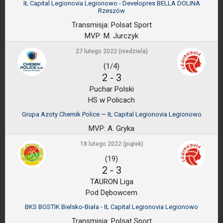
IŁ Capital Legionovia Legionowo - Developres BELLA DOLINA
Rzeszów
Transmisja:
Polsat Sport
MVP:
M. Jurczyk
27 lutego 2022 (niedziela)
(1/4)
2
-
3
Puchar Polski
HS w Policach
Grupa Azoty Chemik Police — IŁ Capital Legionovia Legionowo
MVP:
A. Gryka
18 lutego 2022 (piątek)
(19)
2
-
3
TAURON Liga
Pod Dębowcem
BKS BOSTIK Bielsko-Biała - IŁ Capital Legionovia Legionowo
Transmisja:
Polsat Sport