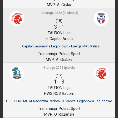
MVP:
A. Gryka
13 lutego 2022 (niedziela)
(18)
3
-
1
TAURON Liga
IŁ Capital Arena
IŁ Capital Legionovia Legionowo - Energa MKS Kalisz
Transmisja:
Polsat Sport
MVP:
A. Grabka
4 lutego 2022 (piątek)
(17)
1
-
3
TAURON Liga
HWS RCS Radom
E.LECLERC MOYA Radomka Radom - IŁ Capital Legionovia Legionowo
Transmisja:
Polsat Sport
MVP:
O. Różański