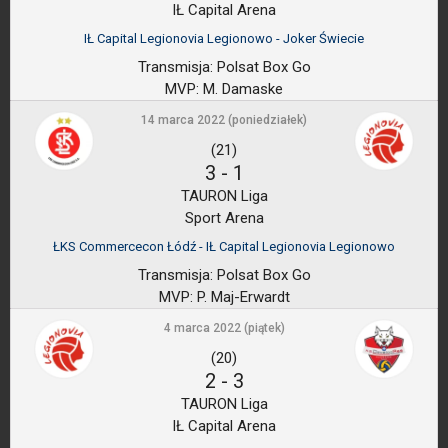
IŁ Capital Arena
IŁ Capital Legionovia Legionowo - Joker Świecie
Transmisja:
Polsat Box Go
MVP:
M. Damaske
14 marca 2022 (poniedziałek)
(21)
3
-
1
TAURON Liga
Sport Arena
ŁKS Commercecon Łódź - IŁ Capital Legionovia Legionowo
Transmisja:
Polsat Box Go
MVP:
P. Maj-Erwardt
4 marca 2022 (piątek)
(20)
2
-
3
TAURON Liga
IŁ Capital Arena