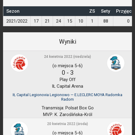
Sezon
ZS
Sety
Przyjęci
2021/2022
17
21
24
15
10
1
88
0
Wyniki
24 kwietnia 2022 (niedziela)
(o miejsca 5-6)
0
-
3
Play Off
IŁ Capital Arena
IŁ Capital Legionovia Legionowo — E.LECLERC MOYA Radomka
Radom
Transmisja:
Polsat Box Go
MVP:
K. Zaroślińska-Król
20 kwietnia 2022 (środa)
(o miejsca 5-6)