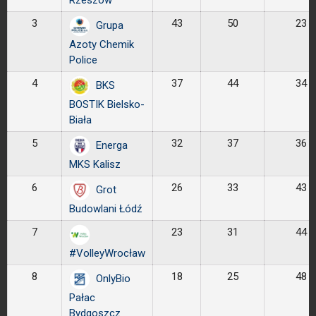
Rzeszów
3
43
50
23
Grupa
Azoty Chemik
Police
4
37
44
34
BKS
BOSTIK Bielsko-
Biała
5
32
37
36
Energa
MKS Kalisz
6
26
33
43
Grot
Budowlani Łódź
7
23
31
44
#VolleyWrocław
8
18
25
48
OnlyBio
Pałac
Bydgoszcz