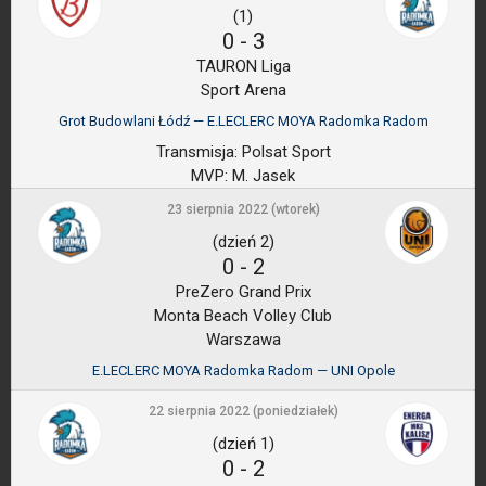
(1)
0
-
3
TAURON Liga
Sport Arena
Grot Budowlani Łódź — E.LECLERC MOYA Radomka Radom
Transmisja:
Polsat Sport
MVP:
M. Jasek
23 sierpnia 2022 (wtorek)
(dzień 2)
0
-
2
PreZero Grand Prix
Monta Beach Volley Club
Warszawa
E.LECLERC MOYA Radomka Radom — UNI Opole
22 sierpnia 2022 (poniedziałek)
(dzień 1)
0
-
2