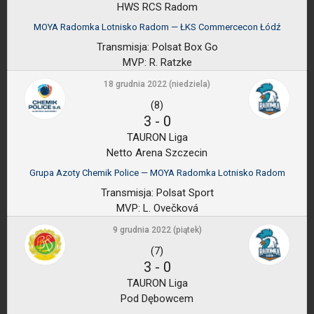
HWS RCS Radom
MOYA Radomka Lotnisko Radom — ŁKS Commercecon Łódź
Transmisja:
Polsat Box Go
MVP:
R. Ratzke
18 grudnia 2022 (niedziela)
(8)
3
-
0
TAURON Liga
Netto Arena Szczecin
Grupa Azoty Chemik Police — MOYA Radomka Lotnisko Radom
Transmisja:
Polsat Sport
MVP:
L. Ovečková
9 grudnia 2022 (piątek)
(7)
3
-
0
TAURON Liga
Pod Dębowcem