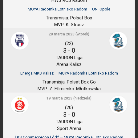
HWS RCS Radom
MOYA Radomka Lotnisko Radom — UNI Opole
Transmisja:
Polsat Box
MVP:
K. Strasz
28 marca 2023 (wtorek)
(22)
3
-
0
TAURON Liga
Arena Kalisz
Energa MKS Kalisz — MOYA Radomka Lotnisko Radom
Transmisja:
Polsat Box Go
MVP:
Z. Efimienko-Młotkowska
19 marca 2023 (niedziela)
(20)
3
-
0
TAURON Liga
Sport Arena
ŁKS Commercecon Łódź — MOYA Radomka Lotnisko Radom