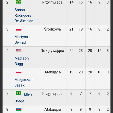
2
Przyjmująca
14
16
16
9
3
Samara
Rodrigues
De Almeida
3
Środkowa
21
18
16
8
2
Martyna
Świrad
4
Rozgrywająca
24
23
20
12
3
Madison
Bugg
5
Atakująca
19
20
20
10
3
Małgorzata
Jasek
7
Przyjmująca
6
7
7
6
0
Ellen
Braga
8
Atakująca
9
9
9
8
2