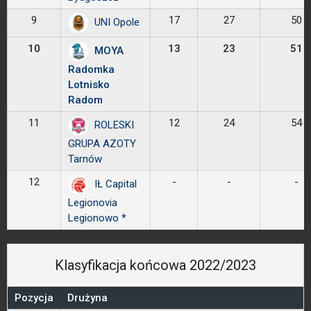
9
17
27
50
UNI Opole
10
13
23
51
MOYA
Radomka
Lotnisko
Radom
11
12
24
54
ROLESKI
GRUPA AZOTY
Tarnów
12
-
-
-
IŁ Capital
Legionovia
Legionowo *
Klasyfikacja końcowa 2022/2023
Pozycja
Drużyna