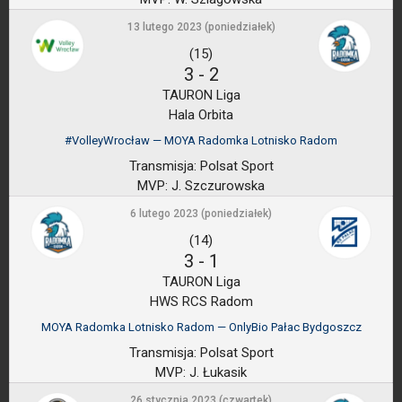
13 lutego 2023 (poniedziałek)
(15)
3
-
2
TAURON Liga
Hala Orbita
#VolleyWrocław — MOYA Radomka Lotnisko Radom
Transmisja:
Polsat Sport
MVP:
J. Szczurowska
6 lutego 2023 (poniedziałek)
(14)
3
-
1
TAURON Liga
HWS RCS Radom
MOYA Radomka Lotnisko Radom — OnlyBio Pałac Bydgoszcz
Transmisja:
Polsat Sport
MVP:
J. Łukasik
26 stycznia 2023 (czwartek)