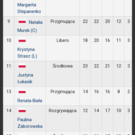
Margarita
Stepanenko
9
Przyjmująca
22
22
20
12
3
Natalia
Murek (C)
10
Libero
18
20
16
11
3
Krystyna
Strasz (L)
11
Środkowa
23
22
21
12
3
Justyna
Łukasik
13
Przyjmująca
14
16
16
8
2
Renata Biała
14
Rozgrywająca
12
14
17
10
3
Paulina
Zaborowska