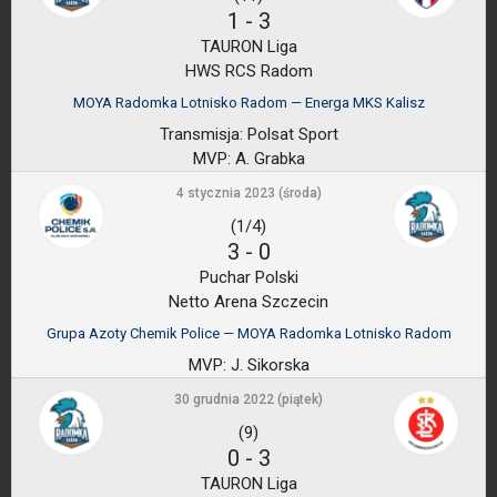
1
-
3
TAURON Liga
HWS RCS Radom
MOYA Radomka Lotnisko Radom — Energa MKS Kalisz
Transmisja:
Polsat Sport
MVP:
A. Grabka
4 stycznia 2023 (środa)
(1/4)
3
-
0
Puchar Polski
Netto Arena Szczecin
Grupa Azoty Chemik Police — MOYA Radomka Lotnisko Radom
MVP:
J. Sikorska
30 grudnia 2022 (piątek)
(9)
0
-
3
TAURON Liga