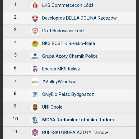
1
ŁKS Commercecon Łódź
2
Developres BELLA DOLINA Rzeszów
3
Grot Budowlani Łódź
4
BKS BOSTIK Bielsko-Biała
5
Grupa Azoty Chemik Police
6
Energa MKS Kalisz
7
#VolleyWrocław
8
OnlyBio Pałac Bydgoszcz
9
UNI Opole
10
MOYA Radomka Lotnisko Radom
11
ROLESKI GRUPA AZOTY Tarnów