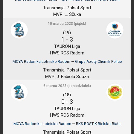
Transmisja:
Polsat Sport
MVP:
L. Ščuka
10 marca 2023 (piątek)
(19)
1
-
3
TAURON Liga
HWS RCS Radom
MOYA Radomka Lotnisko Radom — Grupa Azoty Chemik Police
Transmisja:
Polsat Sport
MVP:
J. Fabiola Souza
6 marca 2023 (poniedziałek)
(18)
0
-
3
TAURON Liga
HWS RCS Radom
MOYA Radomka Lotnisko Radom — BKS BOSTIK Bielsko-Biała
Transmisja:
Polsat Sport