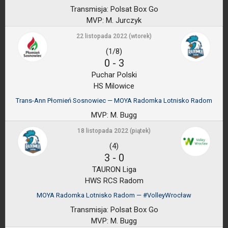
Transmisja:
Polsat Box Go
MVP:
M. Jurczyk
22 listopada 2022 (wtorek)
(1/8)
0
-
3
Puchar Polski
HS Milowice
Trans-Ann Płomień Sosnowiec — MOYA Radomka Lotnisko Radom
MVP:
M. Bugg
18 listopada 2022 (piątek)
(4)
3
-
0
TAURON Liga
HWS RCS Radom
MOYA Radomka Lotnisko Radom — #VolleyWrocław
Transmisja:
Polsat Box Go
MVP:
M. Bugg