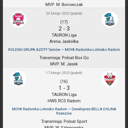
MVP:
M. Borowczak
24 lutego 2023 (piątek)
(17)
2
-
3
TAURON Liga
Arena Jaskółka
ROLESKI GRUPA AZOTY Tarnów — MOYA Radomka Lotnisko Radom
Transmisja:
Polsat Box Go
MVP:
M. Jasek
17 lutego 2023 (piątek)
(16)
1
-
3
TAURON Liga
HWS RCS Radom
MOYA Radomka Lotnisko Radom — Developres BELLA DOLINA
Rzeszów
Transmisja:
Polsat Sport
MVP:
W. Szlagowska