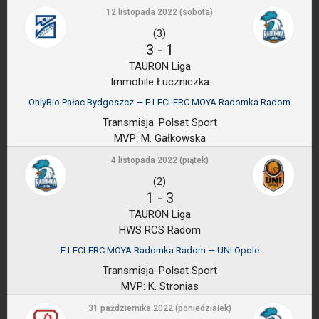
12 listopada 2022 (sobota)
(3)
3
-
1
TAURON Liga
Immobile Łuczniczka
OnlyBio Pałac Bydgoszcz — E.LECLERC MOYA Radomka Radom
Transmisja:
Polsat Sport
MVP:
M. Gałkowska
4 listopada 2022 (piątek)
(2)
1
-
3
TAURON Liga
HWS RCS Radom
E.LECLERC MOYA Radomka Radom — UNI Opole
Transmisja:
Polsat Sport
MVP:
K. Stronias
31 października 2022 (poniedziałek)