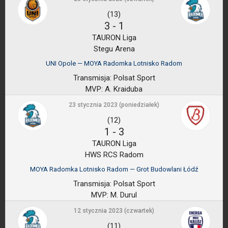
(13)
3
-
1
TAURON Liga
Stegu Arena
UNI Opole — MOYA Radomka Lotnisko Radom
Transmisja:
Polsat Sport
MVP:
A. Kraiduba
23 stycznia 2023 (poniedziałek)
(12)
1
-
3
TAURON Liga
HWS RCS Radom
MOYA Radomka Lotnisko Radom — Grot Budowlani Łódź
Transmisja:
Polsat Sport
MVP:
M. Durul
12 stycznia 2023 (czwartek)
(11)