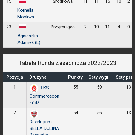
15
Środkowa
11
11
15
10
2
Kornelia
Moskwa
23
Przyjmująca
7
10
11
4
0
Agnieszka
Adamek (L)
Tabela Runda Zasadnicza 2022/2023
Pozycja
Drużyna
Punkty
Sety wygr.
Sety prze
1
55
59
13
ŁKS
Commercecon
Łódź
2
54
56
13
Developres
BELLA DOLINA