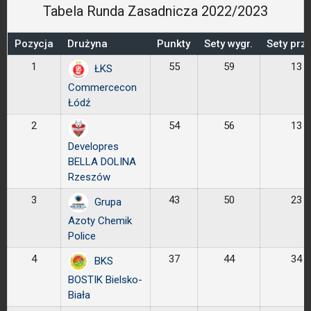
Tabela Runda Zasadnicza 2022/2023
Pozycja
Drużyna
Punkty
Sety wygr.
Sety prze
1
55
59
13
ŁKS
Commercecon
Łódź
2
54
56
13
Developres
BELLA DOLINA
Rzeszów
3
43
50
23
Grupa
Azoty Chemik
Police
4
37
44
34
BKS
BOSTIK Bielsko-
Biała