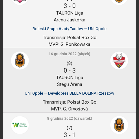
3
-
0
TAURON Liga
Arena Jaskółka
Roleski Grupa Azoty Tarnów — UNI Opole
Transmisja:
Polsat Box Go
MVP:
G. Ponikowska
16 grudnia 2022 (piątek)
(8)
0
-
3
TAURON Liga
Stegu Arena
UNI Opole — Developres BELLA DOLINA Rzeszów
Transmisja:
Polsat Box Go
MVP:
G. Orvošová
8 grudnia 2022 (czwartek)
(7)
3
-
1