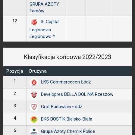
GRUPA AZOTY
Tarnów
12
-
-
-
IŁ Capital
Legionovia
Legionowo *
Klasyfikacja końcowa 2022/2023
Pozycja
Drużyna
1
ŁKS Commercecon Łódź
2
Developres BELLA DOLINA Rzeszów
3
Grot Budowlani Łódź
4
BKS BOSTIK Bielsko-Biała
5
Grupa Azoty Chemik Police