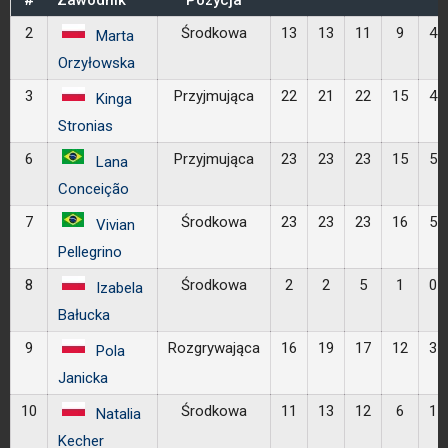
#
Zawodnik
Pozycja
2
Środkowa
13
13
11
9
4
Marta
Orzyłowska
3
Przyjmująca
22
21
22
15
4
Kinga
Stronias
6
Przyjmująca
23
23
23
15
5
Lana
Conceição
7
Środkowa
23
23
23
16
5
Vivian
Pellegrino
8
Środkowa
2
2
5
1
0
Izabela
Bałucka
9
Rozgrywająca
16
19
17
12
3
Pola
Janicka
10
Środkowa
11
13
12
6
1
Natalia
Kecher