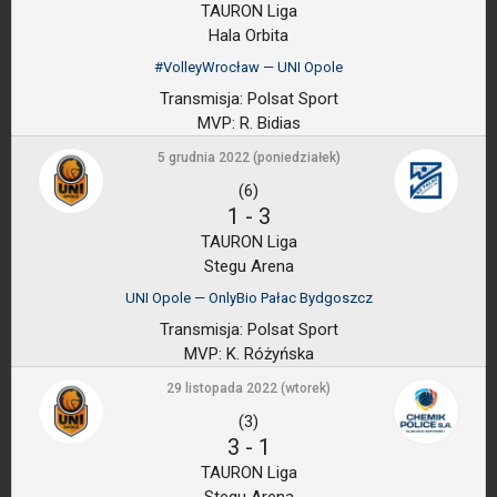
TAURON Liga
Hala Orbita
#VolleyWrocław — UNI Opole
Transmisja:
Polsat Sport
MVP:
R. Bidias
5 grudnia 2022 (poniedziałek)
(6)
1
-
3
TAURON Liga
Stegu Arena
UNI Opole — OnlyBio Pałac Bydgoszcz
Transmisja:
Polsat Sport
MVP:
K. Różyńska
29 listopada 2022 (wtorek)
(3)
3
-
1
TAURON Liga