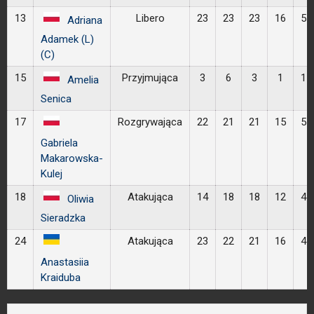
13
Libero
23
23
23
16
5
Adriana
Adamek (L)
(C)
15
Przyjmująca
3
6
3
1
1
Amelia
Senica
17
Rozgrywająca
22
21
21
15
5
Gabriela
Makarowska-
Kulej
18
Atakująca
14
18
18
12
4
Oliwia
Sieradzka
24
Atakująca
23
22
21
16
4
Anastasiia
Kraiduba