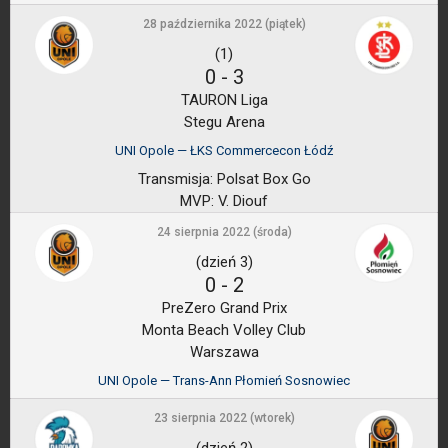
28 października 2022 (piątek)
(1)
0
-
3
TAURON Liga
Stegu Arena
UNI Opole — ŁKS Commercecon Łódź
Transmisja:
Polsat Box Go
MVP:
V. Diouf
24 sierpnia 2022 (środa)
(dzień 3)
0
-
2
PreZero Grand Prix
Monta Beach Volley Club
Warszawa
UNI Opole — Trans-Ann Płomień Sosnowiec
23 sierpnia 2022 (wtorek)