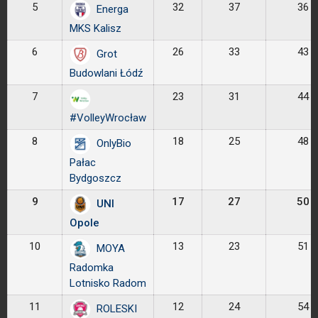
5
32
37
36
Energa
MKS Kalisz
6
26
33
43
Grot
Budowlani Łódź
7
23
31
44
#VolleyWrocław
8
18
25
48
OnlyBio
Pałac
Bydgoszcz
9
17
27
50
UNI
Opole
10
13
23
51
MOYA
Radomka
Lotnisko Radom
11
12
24
54
ROLESKI