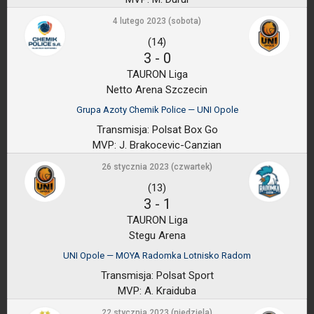
4 lutego 2023 (sobota)
(14)
3
-
0
TAURON Liga
Netto Arena Szczecin
Grupa Azoty Chemik Police — UNI Opole
Transmisja:
Polsat Box Go
MVP:
J. Brakocevic-Canzian
26 stycznia 2023 (czwartek)
(13)
3
-
1
TAURON Liga
Stegu Arena
UNI Opole — MOYA Radomka Lotnisko Radom
Transmisja:
Polsat Sport
MVP:
A. Kraiduba
22 stycznia 2023 (niedziela)