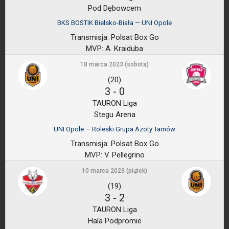
Pod Dębowcem
BKS BOSTIK Bielsko-Biała — UNI Opole
Transmisja:
Polsat Box Go
MVP:
A. Kraiduba
18 marca 2023 (sobota)
(20)
3
-
0
TAURON Liga
Stegu Arena
UNI Opole — Roleski Grupa Azoty Tarnów
Transmisja:
Polsat Box Go
MVP:
V. Pellegrino
10 marca 2023 (piątek)
(19)
3
-
2
TAURON Liga
Hala Podpromie