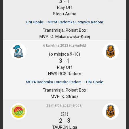
3
-
1
Play Off
Stegu Arena
UNI Opole — MOYA Radomka Lotnisko Radom
Transmisja:
Polsat Box
MVP:
G. Makarowska-Kulej
6 kwietnia 2023 (czwartek)
(o miejsca 9-10)
3
-
1
Play Off
HWS RCS Radom
MOYA Radomka Lotnisko Radom — UNI Opole
Transmisja:
Polsat Box
MVP:
K. Strasz
22 marca 2023 (środa)
(21)
2
-
3
TAURON Liga