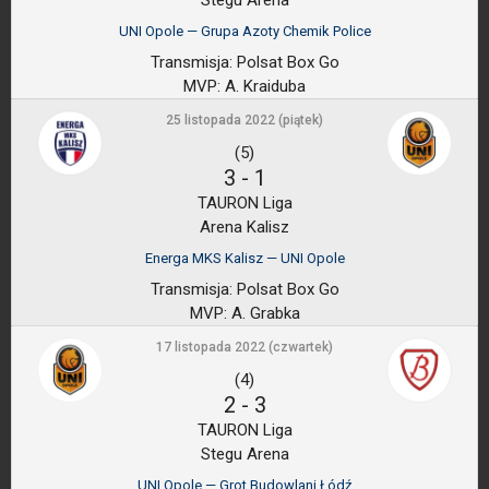
Stegu Arena
UNI Opole — Grupa Azoty Chemik Police
Transmisja:
Polsat Box Go
MVP:
A. Kraiduba
25 listopada 2022 (piątek)
(5)
3
-
1
TAURON Liga
Arena Kalisz
Energa MKS Kalisz — UNI Opole
Transmisja:
Polsat Box Go
MVP:
A. Grabka
17 listopada 2022 (czwartek)
(4)
2
-
3
TAURON Liga
Stegu Arena
UNI Opole — Grot Budowlani Łódź