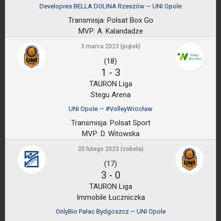
Developres BELLA DOLINA Rzeszów — UNI Opole
Transmisja:
Polsat Box Go
MVP:
A. Kalandadze
3 marca 2023 (piątek)
(18)
1
-
3
TAURON Liga
Stegu Arena
UNI Opole — #VolleyWrocław
Transmisja:
Polsat Sport
MVP:
D. Witowska
25 lutego 2023 (sobota)
(17)
3
-
0
TAURON Liga
Immobile Łuczniczka
OnlyBio Pałac Bydgoszcz — UNI Opole