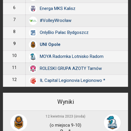
6
Energa MKS Kalisz
7
#VolleyWrocław
8
OnlyBio Pałac Bydgoszcz
9
UNI Opole
10
MOYA Radomka Lotnisko Radom
11
ROLESKI GRUPA AZOTY Tarnów
12
IŁ Capital Legionovia Legionowo *
Wyniki
12 kwietnia 2023 (środa)
(o miejsca 9-10)