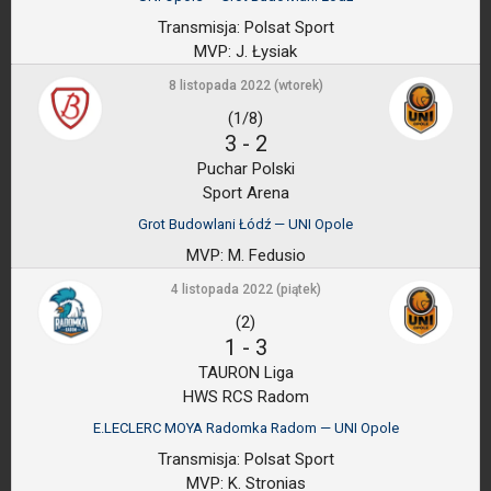
Transmisja:
Polsat Sport
MVP:
J. Łysiak
8 listopada 2022 (wtorek)
(1/8)
3
-
2
Puchar Polski
Sport Arena
Grot Budowlani Łódź — UNI Opole
MVP:
M. Fedusio
4 listopada 2022 (piątek)
(2)
1
-
3
TAURON Liga
HWS RCS Radom
E.LECLERC MOYA Radomka Radom — UNI Opole
Transmisja:
Polsat Sport
MVP:
K. Stronias