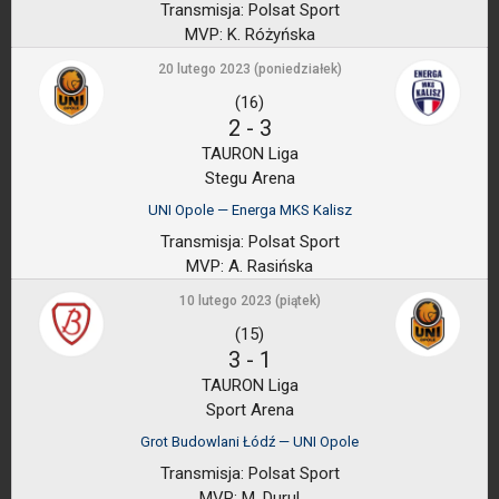
Transmisja:
Polsat Sport
MVP:
K. Różyńska
20 lutego 2023 (poniedziałek)
(16)
2
-
3
TAURON Liga
Stegu Arena
UNI Opole — Energa MKS Kalisz
Transmisja:
Polsat Sport
MVP:
A. Rasińska
10 lutego 2023 (piątek)
(15)
3
-
1
TAURON Liga
Sport Arena
Grot Budowlani Łódź — UNI Opole
Transmisja:
Polsat Sport
MVP:
M. Durul