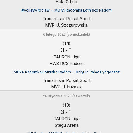
Hala Orbita
#VolleyWrocław — MOYA Radomka Lotnisko Radom
Transmisja:
Polsat Sport
MVP:
J. Szczurowska
6 lutego 2023 (poniedziałek)
(14)
3
-
1
TAURON Liga
HWS RCS Radom
MOYA Radomka Lotnisko Radom — OnlyBio Pałac Bydgoszcz
Transmisja:
Polsat Sport
MVP:
J. Łukasik
26 stycznia 2023 (czwartek)
(13)
3
-
1
TAURON Liga
Stegu Arena