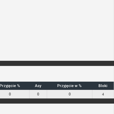
Przyjęcie %
Asy
Przyjęcie w %
Bloki
0
0
0
4