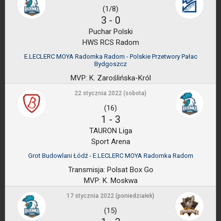
(1/8)
3
-
0
Puchar Polski
HWS RCS Radom
E.LECLERC MOYA Radomka Radom - Polskie Przetwory Pałac
Bydgoszcz
MVP:
K. Zaroślińska-Król
22 stycznia 2022 (sobota)
(16)
1
-
3
TAURON Liga
Sport Arena
Grot Budowlani Łódź - E.LECLERC MOYA Radomka Radom
Transmisja:
Polsat Box Go
MVP:
K. Moskwa
17 stycznia 2022 (poniedziałek)
(15)