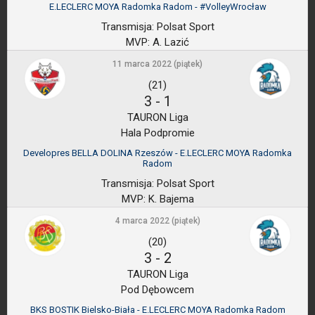
E.LECLERC MOYA Radomka Radom - #VolleyWrocław
Transmisja:
Polsat Sport
MVP:
A. Lazić
11 marca 2022 (piątek)
(21)
3
-
1
TAURON Liga
Hala Podpromie
Developres BELLA DOLINA Rzeszów - E.LECLERC MOYA Radomka
Radom
Transmisja:
Polsat Sport
MVP:
K. Bajema
4 marca 2022 (piątek)
(20)
3
-
2
TAURON Liga
Pod Dębowcem
BKS BOSTIK Bielsko-Biała - E.LECLERC MOYA Radomka Radom