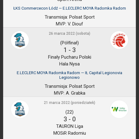
ŁKS Commercecon Łódź — E.LECLERC MOYA Radomka Radom
Transmisja:
Polsat Sport
MVP:
V. Diouf
26 marca 2022 (sobota)
(Półfinał)
1
-
3
Finały Pucharu Polski
Hala Nysa
E.LECLERC MOYA Radomka Radom — IŁ Capital Legionovia
Legionowo
Transmisja:
Polsat Sport
MVP:
A. Grabka
21 marca 2022 (poniedziałek)
(22)
3
-
0
TAURON Liga
MOSiR Radomiu