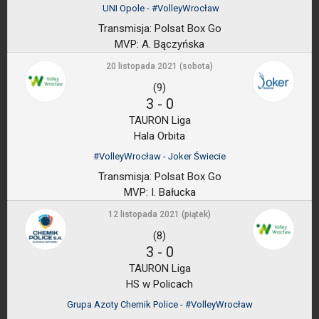
UNI Opole - #VolleyWrocław
Transmisja:
Polsat Box Go
MVP:
A. Bączyńska
20 listopada 2021 (sobota)
(9)
3
-
0
TAURON Liga
Hala Orbita
#VolleyWrocław - Joker Świecie
Transmisja:
Polsat Box Go
MVP:
I. Bałucka
12 listopada 2021 (piątek)
(8)
3
-
0
TAURON Liga
HS w Policach
Grupa Azoty Chemik Police - #VolleyWrocław