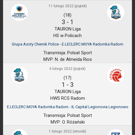
11 lutego 2022 (piątek)
(18)
3
-
1
TAURON Liga
HS w Policach
Grupa Azoty Chemik Police - E.LECLERC MOYA Radomka Radom
Transmisja:
Polsat Sport
MVP:
N. de Almeida Rios
4 lutego 2022 (piątek)
(17)
1
-
3
TAURON Liga
HWS RCS Radom
E.LECLERC MOYA Radomka Radom - IŁ Capital Legionovia Legionowo
Transmisja:
Polsat Sport
MVP:
O. Różański
1 lutego 2022 (wtorek)