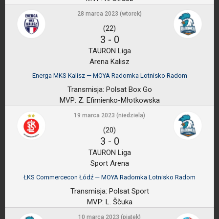
28 marca 2023 (wtorek)
(22)
3
-
0
TAURON Liga
Arena Kalisz
Energa MKS Kalisz — MOYA Radomka Lotnisko Radom
Transmisja:
Polsat Box Go
MVP:
Z. Efimienko-Młotkowska
19 marca 2023 (niedziela)
(20)
3
-
0
TAURON Liga
Sport Arena
ŁKS Commercecon Łódź — MOYA Radomka Lotnisko Radom
Transmisja:
Polsat Sport
MVP:
L. Ščuka
10 marca 2023 (piątek)