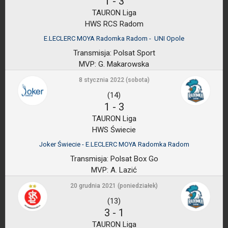
1
-
3
TAURON Liga
HWS RCS Radom
E.LECLERC MOYA Radomka Radom - UNI Opole
Transmisja:
Polsat Sport
MVP:
G. Makarowska
8 stycznia 2022 (sobota)
(14)
1
-
3
TAURON Liga
HWS Świecie
Joker Świecie - E.LECLERC MOYA Radomka Radom
Transmisja:
Polsat Box Go
MVP:
A. Lazić
20 grudnia 2021 (poniedziałek)
(13)
3
-
1
TAURON Liga