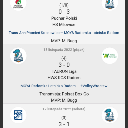
(1/8)
0
-
3
Puchar Polski
HS Milowice
Trans-Ann Płomień Sosnowiec — MOYA Radomka Lotnisko Radom
MVP:
M. Bugg
18 listopada 2022 (piątek)
(4)
3
-
0
TAURON Liga
HWS RCS Radom
MOYA Radomka Lotnisko Radom — #VolleyWrocław
Transmisja:
Polsat Box Go
MVP:
M. Bugg
12 listopada 2022 (sobota)
(3)
3
-
1