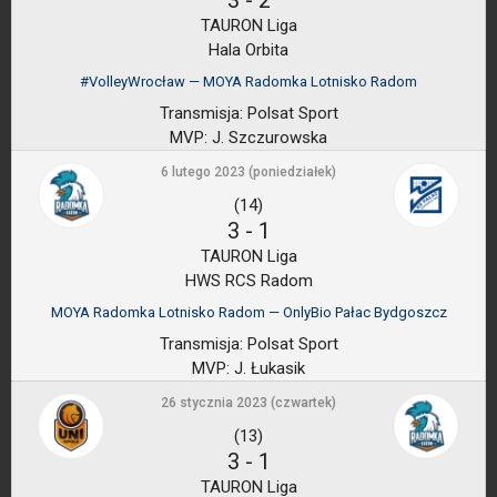
3
-
2
TAURON Liga
Hala Orbita
#VolleyWrocław — MOYA Radomka Lotnisko Radom
Transmisja:
Polsat Sport
MVP:
J. Szczurowska
6 lutego 2023 (poniedziałek)
(14)
3
-
1
TAURON Liga
HWS RCS Radom
MOYA Radomka Lotnisko Radom — OnlyBio Pałac Bydgoszcz
Transmisja:
Polsat Sport
MVP:
J. Łukasik
26 stycznia 2023 (czwartek)
(13)
3
-
1
TAURON Liga