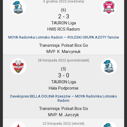
4 grudnia 2022 (niedziela)
(6)
2
-
3
TAURON Liga
HWS RCS Radom
MOYA Radomka Lotnisko Radom — ROLESKI GRUPA AZOTY Tarnów
Transmisja:
Polsat Box Go
MVP:
K. Marcyniuk
28 listopada 2022 (poniedziałek)
(5)
3
-
0
TAURON Liga
Hala Podpromie
Developres BELLA DOLINA Rzeszów — MOYA Radomka Lotnisko
Radom
Transmisja:
Polsat Box Go
MVP:
M. Jurczyk
22 listopada 2022 (wtorek)