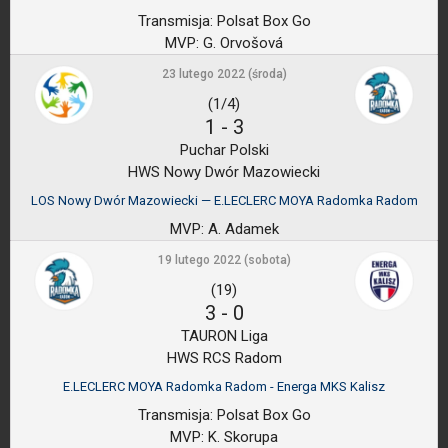
Transmisja:
Polsat Box Go
MVP:
G. Orvošová
23 lutego 2022 (środa)
(1/4)
1
-
3
Puchar Polski
HWS Nowy Dwór Mazowiecki
LOS Nowy Dwór Mazowiecki — E.LECLERC MOYA Radomka Radom
MVP:
A. Adamek
19 lutego 2022 (sobota)
(19)
3
-
0
TAURON Liga
HWS RCS Radom
E.LECLERC MOYA Radomka Radom - Energa MKS Kalisz
Transmisja:
Polsat Box Go
MVP:
K. Skorupa