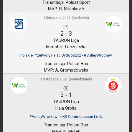
Transmisja:
Polsat Sport
MVP:
B. Milenković
7 listopada 2021 (niedziela)
(7)
2
-
3
TAURON Liga
Immobile Łuczniczka
Polskie Przetwory Pałac Bydgoszcz - #VolleyWrocław
Transmisja:
Polsat Box
MVP:
A. Gromadowska
1 listopada 2021 (poniedziałek)
(6)
3
-
1
TAURON Liga
Hala Orbita
#VolleyWrocław - ŁKS Commercecon Łódź
Transmisja:
Polsat Box
MVP:
N. Murek