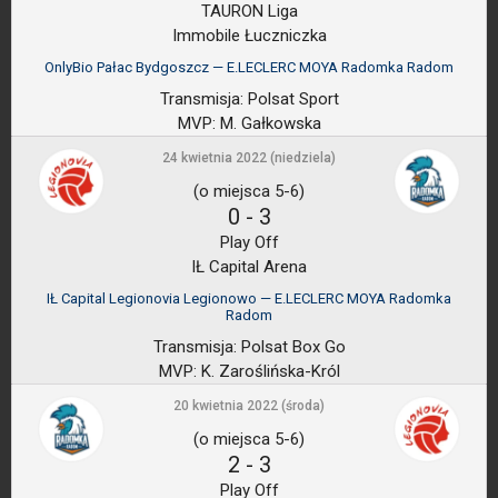
TAURON Liga
Immobile Łuczniczka
OnlyBio Pałac Bydgoszcz — E.LECLERC MOYA Radomka Radom
Transmisja:
Polsat Sport
MVP:
M. Gałkowska
24 kwietnia 2022 (niedziela)
(o miejsca 5-6)
0
-
3
Play Off
IŁ Capital Arena
IŁ Capital Legionovia Legionowo — E.LECLERC MOYA Radomka
Radom
Transmisja:
Polsat Box Go
MVP:
K. Zaroślińska-Król
20 kwietnia 2022 (środa)
(o miejsca 5-6)
2
-
3
Play Off