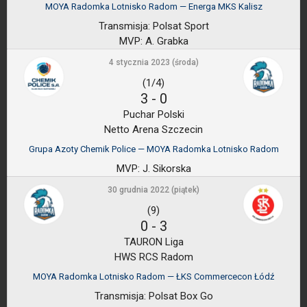
MOYA Radomka Lotnisko Radom — Energa MKS Kalisz
Transmisja:
Polsat Sport
MVP:
A. Grabka
4 stycznia 2023 (środa)
(1/4)
3
-
0
Puchar Polski
Netto Arena Szczecin
Grupa Azoty Chemik Police — MOYA Radomka Lotnisko Radom
MVP:
J. Sikorska
30 grudnia 2022 (piątek)
(9)
0
-
3
TAURON Liga
HWS RCS Radom
MOYA Radomka Lotnisko Radom — ŁKS Commercecon Łódź
Transmisja:
Polsat Box Go