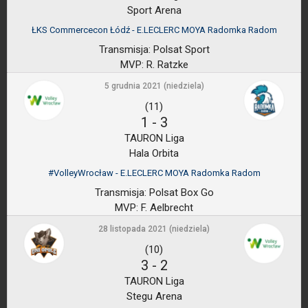
Sport Arena
ŁKS Commercecon Łódź - E.LECLERC MOYA Radomka Radom
Transmisja:
Polsat Sport
MVP:
R. Ratzke
5 grudnia 2021 (niedziela)
(11)
1
-
3
TAURON Liga
Hala Orbita
#VolleyWrocław - E.LECLERC MOYA Radomka Radom
Transmisja:
Polsat Box Go
MVP:
F. Aelbrecht
28 listopada 2021 (niedziela)
(10)
3
-
2
TAURON Liga
Stegu Arena