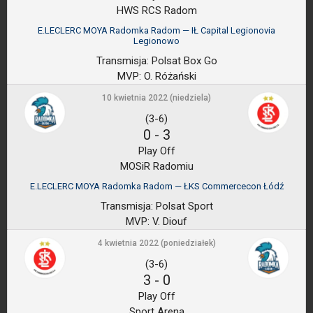
HWS RCS Radom
E.LECLERC MOYA Radomka Radom — IŁ Capital Legionovia
Legionowo
Transmisja:
Polsat Box Go
MVP:
O. Różański
10 kwietnia 2022 (niedziela)
(3-6)
0
-
3
Play Off
MOSiR Radomiu
E.LECLERC MOYA Radomka Radom — ŁKS Commercecon Łódź
Transmisja:
Polsat Sport
MVP:
V. Diouf
4 kwietnia 2022 (poniedziałek)
(3-6)
3
-
0
Play Off
Sport Arena