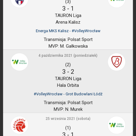
(3)
3
-
1
TAURON Liga
Arena Kalisz
Energa MKS Kalisz - #VolleyWrocław
Transmisja:
Polsat Sport
MVP:
M. Gałkowska
4 października 2021 (poniedziałek)
(2)
3
-
2
TAURON Liga
Hala Orbita
#VolleyWrocław - Grot Budowlani Łódź
Transmisja:
Polsat Sport
MVP:
N. Murek
25 września 2021 (sobota)
(1)
3
-
1