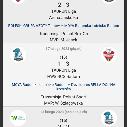
2
-
3
TAURON Liga
Arena Jaskółka
ROLESKI GRUPA AZOTY Tarnów — MOYA Radomka Lotnisko Radom
Transmisja:
Polsat Box Go
MVP:
M. Jasek
17 lutego 2023 (piątek)
(16)
1
-
3
TAURON Liga
HWS RCS Radom
MOYA Radomka Lotnisko Radom — Developres BELLA DOLINA
Rzeszów
Transmisja:
Polsat Sport
MVP:
W. Szlagowska
13 lutego 2023 (poniedziałek)
(15)