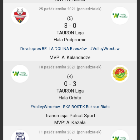
25 października 2021 (poniedziałek)
(5)
3
-
0
TAURON Liga
Hala Podpromie
Developres BELLA DOLINA Rzeszów - #VolleyWrocław
MVP:
A. Kalandadze
18 października 2021 (poniedziałek)
(4)
0
-
3
TAURON Liga
Hala Orbita
#VolleyWrocław - BKS BOSTIK Bielsko-Biała
Transmisja:
Polsat Sport
MVP:
A. Kazała
11 października 2021 (poniedziałek)