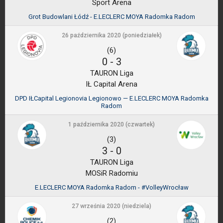
Sport Arena
Grot Budowlani Łódź - E.LECLERC MOYA Radomka Radom
26 października 2020 (poniedziałek)
(6)
0
-
3
TAURON Liga
IŁ Capital Arena
DPD IŁCapital Legionovia Legionowo — E.LECLERC MOYA Radomka
Radom
1 października 2020 (czwartek)
(3)
3
-
0
TAURON Liga
MOSiR Radomiu
E.LECLERC MOYA Radomka Radom - #VolleyWrocław
27 września 2020 (niedziela)
(2)