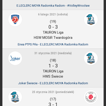
E.LECLERC MOYA Radomka Radom - #VolleyWrocław
6 lutego 2021 (sobota)
(19)
0
-
3
TAURON Liga
HSW MOSiR Twardogóra
Enea PTPS Piła - E.LECLERC MOYA Radomka Radom
31 stycznia 2021 (niedziela)
(18)
1
-
3
TAURON Liga
HWS Świecie
Joker Świecie - E.LECLERC MOYA Radomka Radom
25 stycznia 2021 (poniedziałek)
(17)
3
-
1