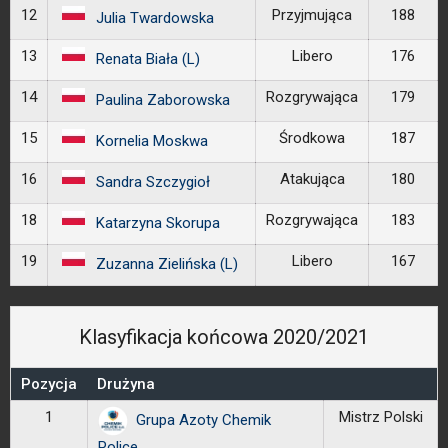
12
Przyjmująca
188
Julia Twardowska
13
Libero
176
Renata Biała (L)
14
Rozgrywająca
179
Paulina Zaborowska
15
Środkowa
187
Kornelia Moskwa
16
Atakująca
180
Sandra Szczygioł
18
Rozgrywająca
183
Katarzyna Skorupa
19
Libero
167
Zuzanna Zielińska (L)
Klasyfikacja końcowa 2020/2021
Pozycja
Drużyna
1
Mistrz Polski
Grupa Azoty Chemik
Police