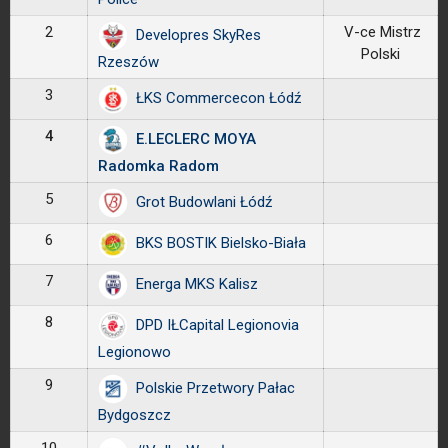
2
V-ce Mistrz
Developres SkyRes
Polski
Rzeszów
3
ŁKS Commercecon Łódź
4
E.LECLERC MOYA
Radomka Radom
5
Grot Budowlani Łódź
6
BKS BOSTIK Bielsko-Biała
7
Energa MKS Kalisz
8
DPD IŁCapital Legionovia
Legionowo
9
Polskie Przetwory Pałac
Bydgoszcz