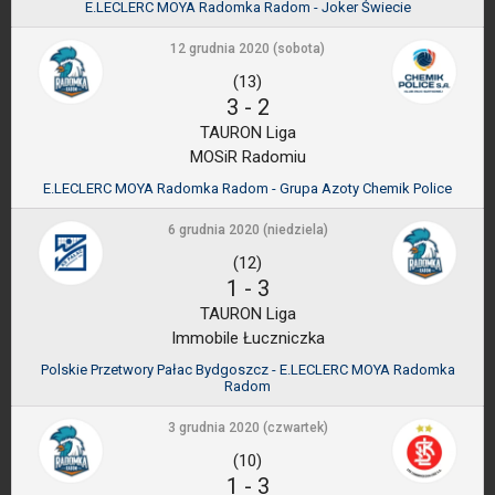
E.LECLERC MOYA Radomka Radom - Joker Świecie
12 grudnia 2020 (sobota)
(13)
3
-
2
TAURON Liga
MOSiR Radomiu
E.LECLERC MOYA Radomka Radom - Grupa Azoty Chemik Police
6 grudnia 2020 (niedziela)
(12)
1
-
3
TAURON Liga
Immobile Łuczniczka
Polskie Przetwory Pałac Bydgoszcz - E.LECLERC MOYA Radomka
Radom
3 grudnia 2020 (czwartek)
(10)
1
-
3