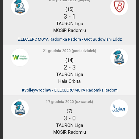
8 stycznia 2021 (piątek)
(15)
3
-
1
TAURON Liga
MOSiR Radomiu
E.LECLERC MOYA Radomka Radom - Grot Budowlani Łódź
21 grudnia 2020 (poniedziałek)
(14)
2
-
3
TAURON Liga
Hala Orbita
#VolleyWrocław - E.LECLERC MOYA Radomka Radom
17 grudnia 2020 (czwartek)
(7)
3
-
0
TAURON Liga
MOSiR Radomiu