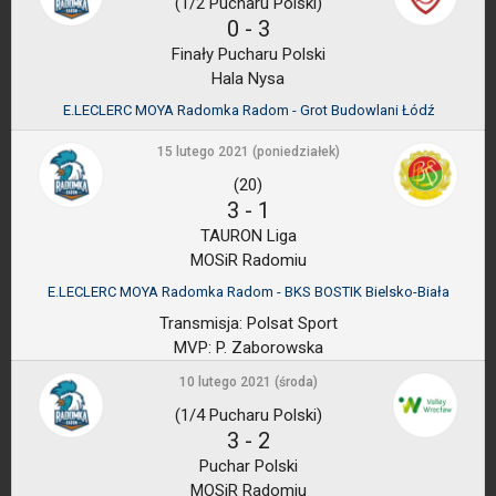
(1/2 Pucharu Polski)
0
-
3
Finały Pucharu Polski
Hala Nysa
E.LECLERC MOYA Radomka Radom - Grot Budowlani Łódź
15 lutego 2021 (poniedziałek)
(20)
3
-
1
TAURON Liga
MOSiR Radomiu
E.LECLERC MOYA Radomka Radom - BKS BOSTIK Bielsko-Biała
Transmisja:
Polsat Sport
MVP:
P. Zaborowska
10 lutego 2021 (środa)
(1/4 Pucharu Polski)
3
-
2
Puchar Polski
MOSiR Radomiu