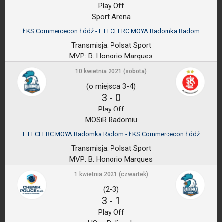
Play Off
Sport Arena
ŁKS Commercecon Łódź - E.LECLERC MOYA Radomka Radom
Transmisja:
Polsat Sport
MVP:
B. Honorio Marques
10 kwietnia 2021 (sobota)
(o miejsca 3-4)
3
-
0
Play Off
MOSiR Radomiu
E.LECLERC MOYA Radomka Radom - ŁKS Commercecon Łódź
Transmisja:
Polsat Sport
MVP:
B. Honorio Marques
1 kwietnia 2021 (czwartek)
(2-3)
3
-
1
Play Off