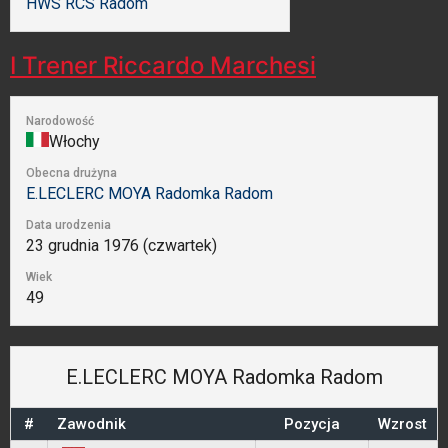
HWS RCS Radom
I Trener
Riccardo Marchesi
Narodowość
Włochy
Obecna drużyna
E.LECLERC MOYA Radomka Radom
Data urodzenia
23 grudnia 1976 (czwartek)
Wiek
49
E.LECLERC MOYA Radomka Radom
#
Zawodnik
Pozycja
Wzrost