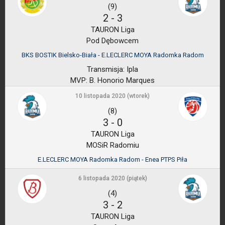
(9)
2
-
3
TAURON Liga
Pod Dębowcem
BKS BOSTIK Bielsko-Biała - E.LECLERC MOYA Radomka Radom
Transmisja:
Ipla
MVP:
B. Honorio Marques
10 listopada 2020 (wtorek)
(8)
3
-
0
TAURON Liga
MOSiR Radomiu
E.LECLERC MOYA Radomka Radom - Enea PTPS Piła
6 listopada 2020 (piątek)
(4)
3
-
2
TAURON Liga