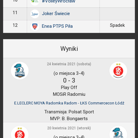
10
#VolleyWrocław
11
Joker Świecie
12
Spadek
Enea PTPS Piła
Wyniki
24 kwietnia 2021 (sobota)
(o miejsca 3-4)
0
-
3
Play Off
MOSiR Radomiu
E.LECLERC MOYA Radomka Radom - ŁKS Commercecon Łódź
Transmisja:
Polsat Sport
MVP:
B. Bongaerts
20 kwietnia 2021 (wtorek)
(o miejsca 3-4)