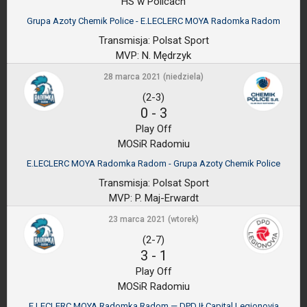
HS w Policach
Grupa Azoty Chemik Police - E.LECLERC MOYA Radomka Radom
Transmisja:
Polsat Sport
MVP:
N. Mędrzyk
28 marca 2021 (niedziela)
(2-3)
0
-
3
Play Off
MOSiR Radomiu
E.LECLERC MOYA Radomka Radom - Grupa Azoty Chemik Police
Transmisja:
Polsat Sport
MVP:
P. Maj-Erwardt
23 marca 2021 (wtorek)
(2-7)
3
-
1
Play Off
MOSiR Radomiu
E.LECLERC MOYA Radomka Radom — DPD IŁCapital Legionovia