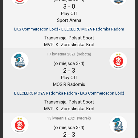
3
-
0
Play Off
Sport Arena
ŁKS Commercecon Łódź - E.LECLERC MOYA Radomka Radom
Transmisja:
Polsat Sport
MVP:
K. Zaroślińska-Król
17 kwietnia 2021 (sobota)
(o miejsca 3-4)
2
-
3
Play Off
MOSiR Radomiu
E.LECLERC MOYA Radomka Radom - ŁKS Commercecon Łódź
Transmisja:
Polsat Sport
MVP:
K. Zaroślińska-Król
13 kwietnia 2021 (wtorek)
(o miejsca 3-4)
2
-
3