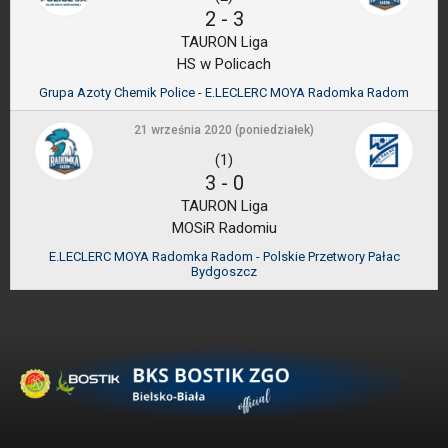
2
-
3
TAURON Liga
HS w Policach
Grupa Azoty Chemik Police - E.LECLERC MOYA Radomka Radom
21 września 2020 (poniedziałek)
(1)
3
-
0
TAURON Liga
MOSiR Radomiu
E.LECLERC MOYA Radomka Radom - Polskie Przetwory Pałac
Bydgoszcz