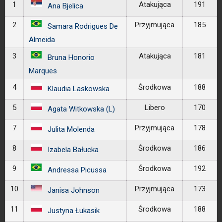
1
Atakująca
191
Ana Bjelica
2
Przyjmująca
185
Samara Rodrigues De
Almeida
3
Atakująca
181
Bruna Honorio
Marques
4
Środkowa
188
Klaudia Laskowska
5
Libero
170
Agata Witkowska (L)
7
Przyjmująca
178
Julita Molenda
8
Środkowa
186
Izabela Bałucka
9
Środkowa
192
Andressa Picussa
10
Przyjmująca
173
Janisa Johnson
11
Środkowa
188
Justyna Łukasik