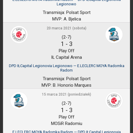
Legionowo
Transmisja:
Polsat Sport
MVP:
A. Bjelica
20 marca 2021 (sobota)
(2-7)
1
-
3
Play Off
IŁ Capital Arena
DPD IŁCapital Legionovia Legionowo — E.LECLERC MOYA Radomka
Radom
Transmisja:
Polsat Sport
MVP:
B. Honorio Marques
15 marca 2021 (poniedziałek)
(2-7)
1
-
3
Play Off
MOSiR Radomiu
E.LECLERC MOYA Radomka Radom — DPD IŁCapital Legionovia