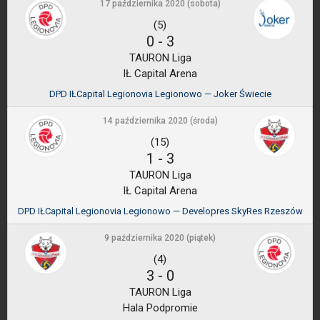
17 października 2020 (sobota)
(5)
0
-
3
TAURON Liga
IŁ Capital Arena
DPD IŁCapital Legionovia Legionowo — Joker Świecie
14 października 2020 (środa)
(15)
1
-
3
TAURON Liga
IŁ Capital Arena
DPD IŁCapital Legionovia Legionowo — Developres SkyRes Rzeszów
9 października 2020 (piątek)
(4)
3
-
0
TAURON Liga
Hala Podpromie