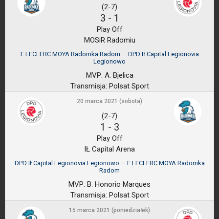
(2-7)
3
-
1
Play Off
MOSiR Radomiu
E.LECLERC MOYA Radomka Radom — DPD IŁCapital Legionovia
Legionowo
MVP:
A. Bjelica
Transmisja:
Polsat Sport
20 marca 2021 (sobota)
(2-7)
1
-
3
Play Off
IŁ Capital Arena
DPD IŁCapital Legionovia Legionowo — E.LECLERC MOYA Radomka
Radom
MVP:
B. Honorio Marques
Transmisja:
Polsat Sport
15 marca 2021 (poniedziałek)