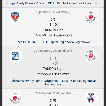
Grupa Azoty Chemik Police — DPD IŁCapital Legionovia Legionowo
3 grudnia 2020 (czwartek)
(7)
0
-
3
TAURON Liga
HSW MOSiR Twardogóra
Enea PTPS Piła — DPD IŁCapital Legionovia Legionowo
29 listopada 2020 (niedziela)
(11)
1
-
3
TAURON Liga
Immobile Łuczniczka
Polskie Przetwory Pałac Bydgoszcz — DPD IŁCapital Legionovia
Legionowo
21 listopada 2020 (sobota)
(10)
3
-
0