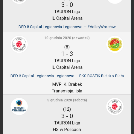
3
-
0
TAURON Liga
IŁ Capital Arena
DPD IŁCapital Legionovia Legionowo — #VolleyWrocław
10 grudnia 2020 (czwartek)
(8)
1
-
3
TAURON Liga
IŁ Capital Arena
DPD IŁCapital Legionovia Legionowo — BKS BOSTIK Bielsko-Biała
MVP:
K. Drabek
Transmisja:
Ipla
5 grudnia 2020 (sobota)
(12)
3
-
0
TAURON Liga
HS w Policach