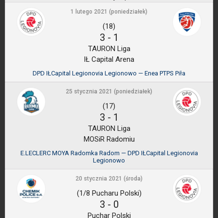
1 lutego 2021 (poniedziałek)
(18)
3
-
1
TAURON Liga
IŁ Capital Arena
DPD IŁCapital Legionovia Legionowo — Enea PTPS Piła
25 stycznia 2021 (poniedziałek)
(17)
3
-
1
TAURON Liga
MOSiR Radomiu
E.LECLERC MOYA Radomka Radom — DPD IŁCapital Legionovia
Legionowo
20 stycznia 2021 (środa)
(1/8 Pucharu Polski)
3
-
0
Puchar Polski