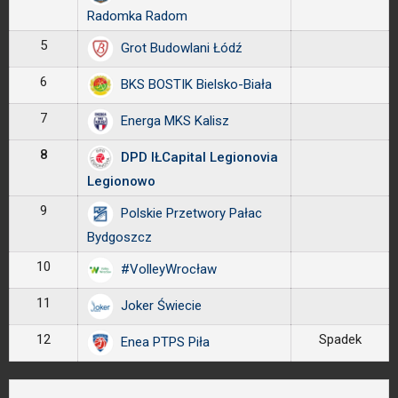
Radomka Radom
5
Grot Budowlani Łódź
6
BKS BOSTIK Bielsko-Biała
7
Energa MKS Kalisz
8
DPD IŁCapital Legionovia
Legionowo
9
Polskie Przetwory Pałac
Bydgoszcz
10
#VolleyWrocław
11
Joker Świecie
12
Spadek
Enea PTPS Piła