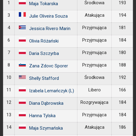
1
Środkowa
193
Maja Tokarska
3
Atakująca
194
Julie Oliveira Souza
4
Przyjmująca
181
Jessica Rivero Marin
6
Przyjmująca
184
Olivia Różański
7
Przyjmująca
180
Daria Szczyrba
8
Przyjmująca
188
Zana Zdovc Sporer
10
Środkowa
192
Shelly Stafford
11
Libero
166
Izabela Lemańczyk (L)
12
Rozgrywająca
184
Diana Dąbrowska
13
Przyjmująca
184
Hanna Tylska
14
Atakująca
186
Maja Szymańska