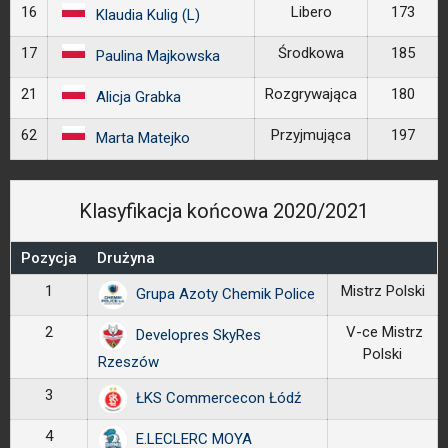
16
Libero
173
Klaudia Kulig (L)
17
Środkowa
185
Paulina Majkowska
21
Rozgrywająca
180
Alicja Grabka
62
Przyjmująca
197
Marta Matejko
Klasyfikacja końcowa 2020/2021
Pozycja
Drużyna
1
Mistrz Polski
Grupa Azoty Chemik Police
2
V-ce Mistrz
Developres SkyRes
Polski
Rzeszów
3
ŁKS Commercecon Łódź
4
E.LECLERC MOYA