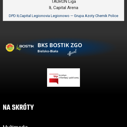
TAURON Liga
IŁ Capital Arena
DPD IŁCapital Legionovia Legionowo — Grupa Azoty Chemik Police
NA SKRÓTY