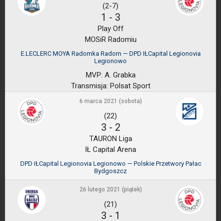
(2-7)
1
-
3
Play Off
MOSiR Radomiu
E.LECLERC MOYA Radomka Radom — DPD IŁCapital Legionovia
Legionowo
MVP:
A. Grabka
Transmisja:
Polsat Sport
6 marca 2021 (sobota)
(22)
3
-
2
TAURON Liga
IŁ Capital Arena
DPD IŁCapital Legionovia Legionowo — Polskie Przetwory Pałac
Bydgoszcz
26 lutego 2021 (piątek)
(21)
3
-
1