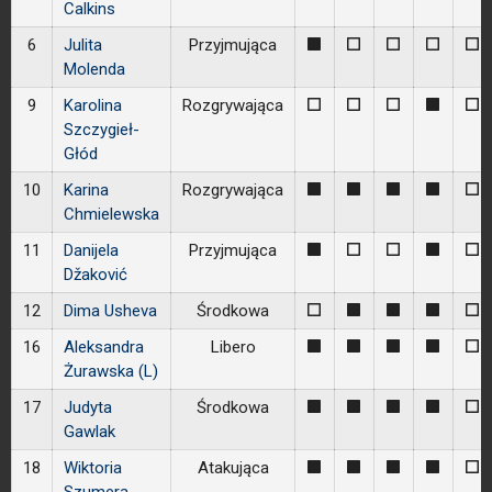
Calkins
6
Julita
Przyjmująca
1
0
0
0
0
Molenda
9
Karolina
Rozgrywająca
0
0
0
1
0
Szczygieł-
Głód
10
Karina
Rozgrywająca
1
1
1
1
0
Chmielewska
11
Danijela
Przyjmująca
1
0
0
1
0
Džaković
12
Dima Usheva
Środkowa
0
1
1
1
0
16
Aleksandra
Libero
1
1
1
1
0
Żurawska (L)
17
Judyta
Środkowa
1
1
1
1
0
Gawlak
18
Wiktoria
Atakująca
1
1
1
1
0