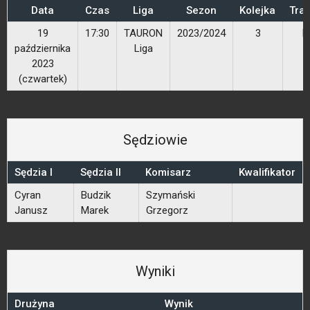
Data
Czas
Liga
Sezon
Kolejka
Tra
19
17:30
TAURON
2023/2024
3
P
października
Liga
S
2023
(czwartek)
Sędziowie
Sędzia I
Sędzia II
Komisarz
Kwalifikator
Cyran
Budzik
Szymański
Janusz
Marek
Grzegorz
Wyniki
Drużyna
Wynik