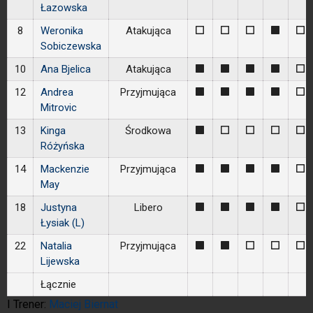
Łazowska
8
Weronika
Atakująca
0
0
0
1
0
Sobiczewska
10
Ana Bjelica
Atakująca
1
1
1
1
0
12
Andrea
Przyjmująca
1
1
1
1
0
Mitrovic
13
Kinga
Środkowa
1
0
0
0
0
Różyńska
14
Mackenzie
Przyjmująca
1
1
1
1
0
May
18
Justyna
Libero
1
1
1
1
0
Łysiak (L)
22
Natalia
Przyjmująca
1
1
0
0
0
Lijewska
Łącznie
I Trener:
Maciej Biernat