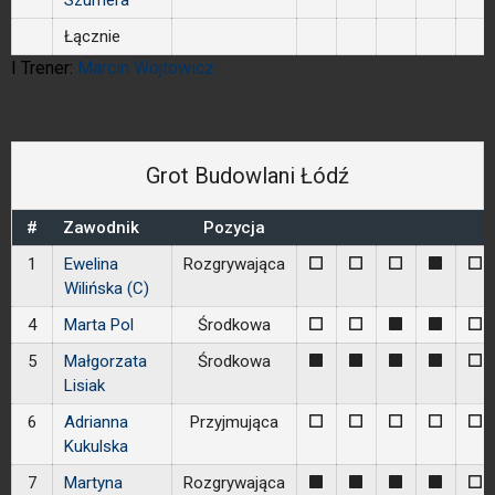
Szumera
Łącznie
I Trener:
Marcin Wojtowicz
Grot Budowlani Łódź
#
Zawodnik
Pozycja
1
Ewelina
Rozgrywająca
0
0
0
1
0
Wilińska (C)
4
Marta Pol
Środkowa
0
0
1
1
0
5
Małgorzata
Środkowa
1
1
1
1
0
Lisiak
6
Adrianna
Przyjmująca
0
0
0
0
0
Kukulska
7
Martyna
Rozgrywająca
1
1
1
1
0