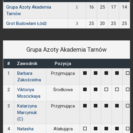
Grupa Azoty Akademia
16
25
17
14
1
Tarnów
Grot Budowlani Łódź
25
20
25
25
3
Grupa Azoty Akademia Tarnów
#
Zawodnik
Pozycja
1
Barbara
Przyjmująca
1
1
1
1
0
Zakościelna
2
Viktoriya
Środkowa
1
1
0
0
0
Moscickaya
3
Katarzyna
Przyjmująca
1
1
1
1
0
Marcyniuk
(C)
4
Natasha
Atakująca
0
1
1
1
0