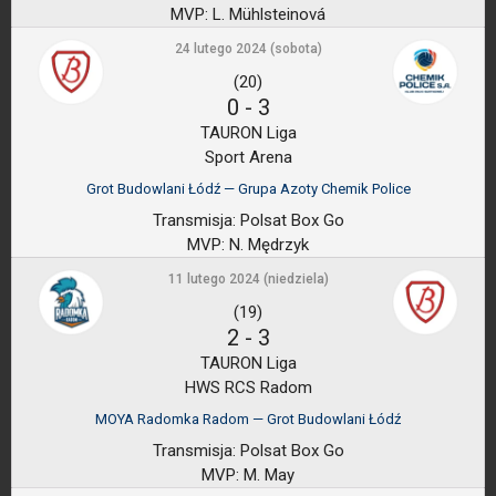
MVP:
L. Mühlsteinová
24 lutego 2024 (sobota)
(20)
0
-
3
TAURON Liga
Sport Arena
Grot Budowlani Łódź — Grupa Azoty Chemik Police
Transmisja:
Polsat Box Go
MVP:
N. Mędrzyk
11 lutego 2024 (niedziela)
(19)
2
-
3
TAURON Liga
HWS RCS Radom
MOYA Radomka Radom — Grot Budowlani Łódź
Transmisja:
Polsat Box Go
MVP:
M. May