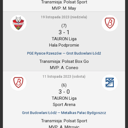
Transmisja:
Polsat Sport
MVP:
M. May
19 listopada 2023 (niedziela)
(7)
3
-
1
TAURON Liga
Hala Podpromie
PGE Rysice Rzeszów — Grot Budowlani Łódź
Transmisja:
Polsat Box Go
MVP:
A. Coneo
11 listopada 2023 (sobota)
(6)
3
-
0
TAURON Liga
Sport Arena
Grot Budowlani Łódź — Metalkas Pałac Bydgoszcz
Transmisja:
Polsat Sport
MVP:
A. Mitrovic