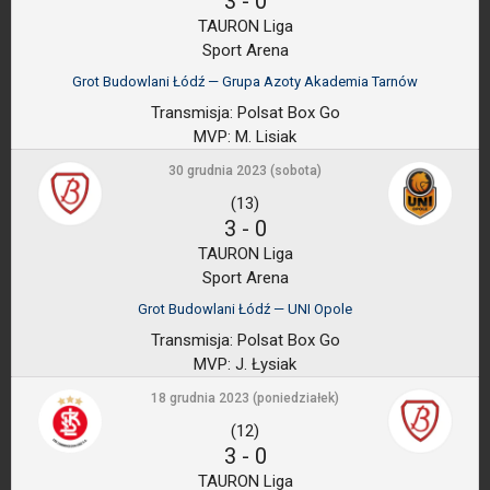
3
-
0
TAURON Liga
Sport Arena
Grot Budowlani Łódź — Grupa Azoty Akademia Tarnów
Transmisja:
Polsat Box Go
MVP:
M. Lisiak
30 grudnia 2023 (sobota)
(13)
3
-
0
TAURON Liga
Sport Arena
Grot Budowlani Łódź — UNI Opole
Transmisja:
Polsat Box Go
MVP:
J. Łysiak
18 grudnia 2023 (poniedziałek)
(12)
3
-
0
TAURON Liga