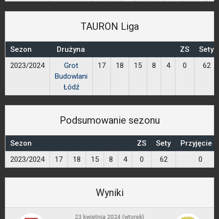
TAURON Liga
Sezon
Drużyna
ZS
Sety
2023/2024
Grot
17
18
15
8
4
0
62
Budowlani
Łódź
Podsumowanie sezonu
Sezon
ZS
Sety
Przyjęcie 
2023/2024
17
18
15
8
4
0
62
0
Wyniki
23 kwietnia 2024 (wtorek)