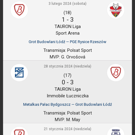
3 lutego 2024 (sobota)
(18)
1
-
3
TAURON Liga
Sport Arena
Grot Budowlani Łódź — PGE Rysice Rzeszów
Transmisja:
Polsat Sport
MVP:
G. Orvošová
28 stycznia 2024 (niedziela)
(17)
0
-
3
TAURON Liga
Immobile Łuczniczka
Metalkas Pałac Bydgoszcz — Grot Budowlani Łódź
Transmisja:
Polsat Sport
MVP:
M. May
21 stycznia 2024 (niedziela)