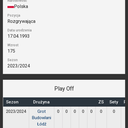
Narodowość
Polska
Pozycja
Rozgrywająca
Data urodzenia
17.04.1993
Wzrost
175
Sezon
2023/2024
Play Off
Sezon
Drużyna
ZS
Sety
Pr
2023/2024
Grot
0
0
0
0
0
0
0
Budowlani
Łódź