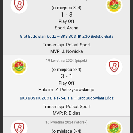
(o miejsca 3-4)
1
-
3
Play Off
Sport Arena
Grot Budowlani Łódź — BKS BOSTIK ZGO Bielsko-Biała
Transmisja:
Polsat Sport
MVP:
J. Nowicka
19 kwietnia 2024 (piątek)
(o miejsca 3-4)
3
-
1
Play Off
Hala im. Z. Pietrzykowskiego
BKS BOSTIK ZGO Bielsko-Biała — Grot Budowlani Łódź
Transmisja:
Polsat Sport
MVP:
R. Bidias
16 kwietnia 2024 (wtorek)
(o miejsca 3-4)