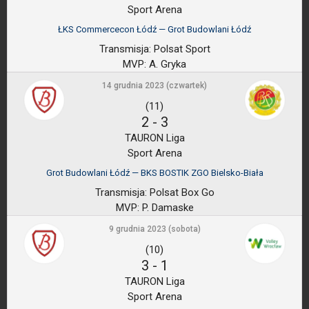
Sport Arena
ŁKS Commercecon Łódź — Grot Budowlani Łódź
Transmisja:
Polsat Sport
MVP:
A. Gryka
14 grudnia 2023 (czwartek)
(11)
2
-
3
TAURON Liga
Sport Arena
Grot Budowlani Łódź — BKS BOSTIK ZGO Bielsko-Biała
Transmisja:
Polsat Box Go
MVP:
P. Damaske
9 grudnia 2023 (sobota)
(10)
3
-
1
TAURON Liga
Sport Arena