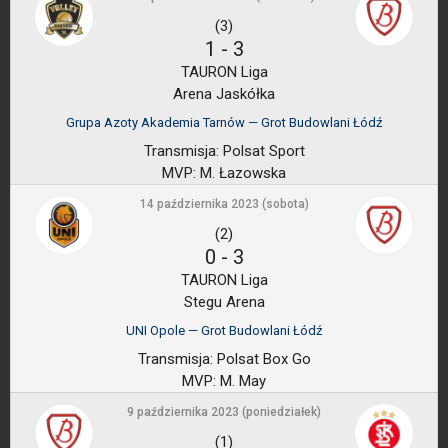
(3)
1
-
3
TAURON Liga
Arena Jaskółka
Grupa Azoty Akademia Tarnów — Grot Budowlani Łódź
Transmisja:
Polsat Sport
MVP:
M. Łazowska
14 października 2023 (sobota)
(2)
0
-
3
TAURON Liga
Stegu Arena
UNI Opole — Grot Budowlani Łódź
Transmisja:
Polsat Box Go
MVP:
M. May
9 października 2023 (poniedziałek)
(1)