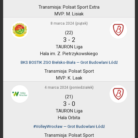
Transmisja:
Polsat Sport Extra
MVP:
M. Lisiak
8 marca 2024 (piątek)
(22)
3
-
2
TAURON Liga
Hala im. Z. Pietrzykowskiego
BKS BOSTIK ZGO Bielsko-Biała — Grot Budowlani Łódź
Transmisja:
Polsat Sport
MVP:
K. Laak
4 marca 2024 (poniedziałek)
(21)
3
-
0
TAURON Liga
Hala Orbita
#VolleyWrocław — Grot Budowlani Łódź
Transmisja:
Polsat Sport