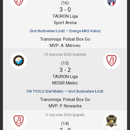
(16)
3
-
0
TAURON Liga
Sport Arena
Grot Budowlani Łódź — Energa MKS Kalisz
Transmisja:
Polsat Box Go
MVP:
A. Mitrovic
13 stycznia 2024 (sobota)
(15)
3
-
2
TAURON Liga
MOSiR Mielec
ITA TOOLS Stal Mielec — Grot Budowlani Łódź
Transmisja:
Polsat Box Go
MVP:
P. Nowacka
5 stycznia 2024 (piątek)
(14)