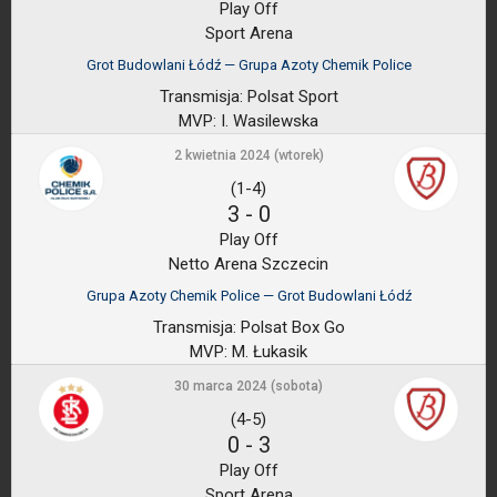
Play Off
Sport Arena
Grot Budowlani Łódź — Grupa Azoty Chemik Police
Transmisja:
Polsat Sport
MVP:
I. Wasilewska
2 kwietnia 2024 (wtorek)
(1-4)
3
-
0
Play Off
Netto Arena Szczecin
Grupa Azoty Chemik Police — Grot Budowlani Łódź
Transmisja:
Polsat Box Go
MVP:
M. Łukasik
30 marca 2024 (sobota)
(4-5)
0
-
3
Play Off
Sport Arena