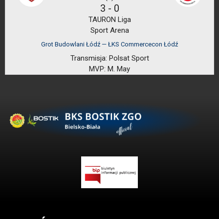
3
-
0
TAURON Liga
Sport Arena
Grot Budowlani Łódź — ŁKS Commercecon Łódź
Transmisja:
Polsat Sport
MVP:
M. May