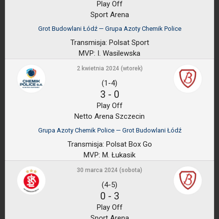
Play Off
Sport Arena
Grot Budowlani Łódź — Grupa Azoty Chemik Police
Transmisja:
Polsat Sport
MVP:
I. Wasilewska
2 kwietnia 2024 (wtorek)
(1-4)
3
-
0
Play Off
Netto Arena Szczecin
Grupa Azoty Chemik Police — Grot Budowlani Łódź
Transmisja:
Polsat Box Go
MVP:
M. Łukasik
30 marca 2024 (sobota)
(4-5)
0
-
3
Play Off
Sport Arena