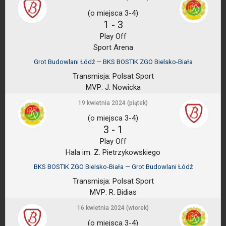
(o miejsca 3-4)
1
-
3
Play Off
Sport Arena
Grot Budowlani Łódź — BKS BOSTIK ZGO Bielsko-Biała
Transmisja:
Polsat Sport
MVP:
J. Nowicka
19 kwietnia 2024 (piątek)
(o miejsca 3-4)
3
-
1
Play Off
Hala im. Z. Pietrzykowskiego
BKS BOSTIK ZGO Bielsko-Biała — Grot Budowlani Łódź
Transmisja:
Polsat Sport
MVP:
R. Bidias
16 kwietnia 2024 (wtorek)
(o miejsca 3-4)