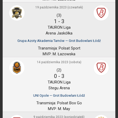
19 października 2023 (czwartek)
(3)
1
-
3
TAURON Liga
Arena Jaskółka
Grupa Azoty Akademia Tarnów — Grot Budowlani Łódź
Transmisja:
Polsat Sport
MVP:
M. Łazowska
14 października 2023 (sobota)
(2)
0
-
3
TAURON Liga
Stegu Arena
UNI Opole — Grot Budowlani Łódź
Transmisja:
Polsat Box Go
MVP:
M. May
9 października 2023 (poniedziałek)