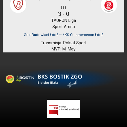
(1)
3
-
0
TAURON Liga
Sport Arena
Grot Budowlani Łódź — ŁKS Commercecon Łódź
Transmisja:
Polsat Sport
MVP:
M. May