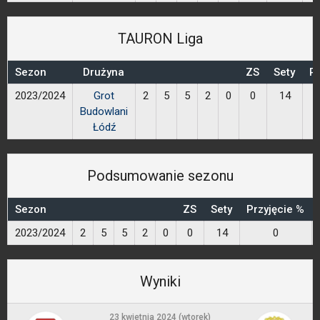
TAURON Liga
Sezon
Drużyna
ZS
Sety
Pr
2023/2024
Grot
2
5
5
2
0
0
14
Budowlani
Łódź
Podsumowanie sezonu
Sezon
ZS
Sety
Przyjęcie %
2023/2024
2
5
5
2
0
0
14
0
Wyniki
23 kwietnia 2024 (wtorek)