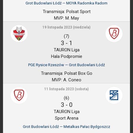
Grot Budowlani Łódź — MOYA Radomka Radom
Transmisja:
Polsat Sport
MVP:
M. May
19 listopada 2023 (niedziela)
(7)
3
-
1
TAURON Liga
Hala Podpromie
PGE Rysice Rzeszów — Grot Budowlani Łódź
Transmisja:
Polsat Box Go
MVP:
A. Coneo
11 listopada 2023 (sobota)
(6)
3
-
0
TAURON Liga
Sport Arena
Grot Budowlani Łódź — Metalkas Pałac Bydgoszcz