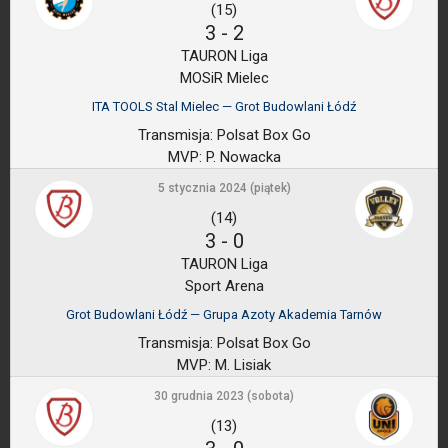
(15)
3
-
2
TAURON Liga
MOSiR Mielec
ITA TOOLS Stal Mielec — Grot Budowlani Łódź
Transmisja:
Polsat Box Go
MVP:
P. Nowacka
5 stycznia 2024 (piątek)
(14)
3
-
0
TAURON Liga
Sport Arena
Grot Budowlani Łódź — Grupa Azoty Akademia Tarnów
Transmisja:
Polsat Box Go
MVP:
M. Lisiak
30 grudnia 2023 (sobota)
(13)