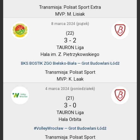
Transmisja:
Polsat Sport Extra
MVP:
M. Lisiak
8 marca 2024 (piątek)
(22)
3
-
2
TAURON Liga
Hala im. Z. Pietrzykowskiego
BKS BOSTIK ZGO Bielsko-Biała — Grot Budowlani Łódź
Transmisja:
Polsat Sport
MVP:
K. Laak
4 marca 2024 (poniedziałek)
(21)
3
-
0
TAURON Liga
Hala Orbita
#VolleyWrocław — Grot Budowlani Łódź
Transmisja:
Polsat Sport