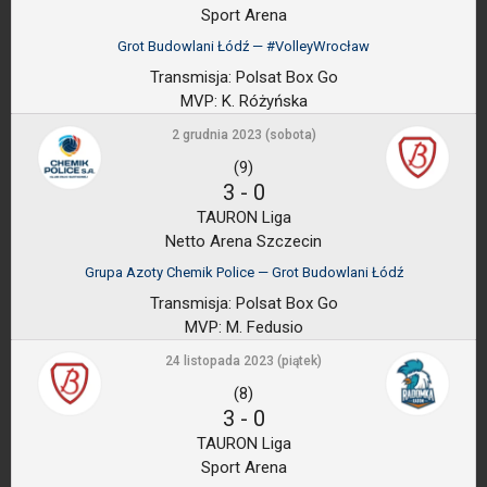
Sport Arena
Grot Budowlani Łódź — #VolleyWrocław
Transmisja:
Polsat Box Go
MVP:
K. Różyńska
2 grudnia 2023 (sobota)
(9)
3
-
0
TAURON Liga
Netto Arena Szczecin
Grupa Azoty Chemik Police — Grot Budowlani Łódź
Transmisja:
Polsat Box Go
MVP:
M. Fedusio
24 listopada 2023 (piątek)
(8)
3
-
0
TAURON Liga
Sport Arena