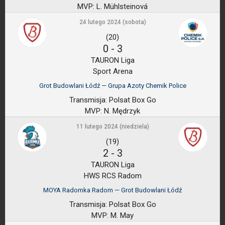
MVP:
L. Mühlsteinová
24 lutego 2024 (sobota)
(20)
0
-
3
TAURON Liga
Sport Arena
Grot Budowlani Łódź — Grupa Azoty Chemik Police
Transmisja:
Polsat Box Go
MVP:
N. Mędrzyk
11 lutego 2024 (niedziela)
(19)
2
-
3
TAURON Liga
HWS RCS Radom
MOYA Radomka Radom — Grot Budowlani Łódź
Transmisja:
Polsat Box Go
MVP:
M. May