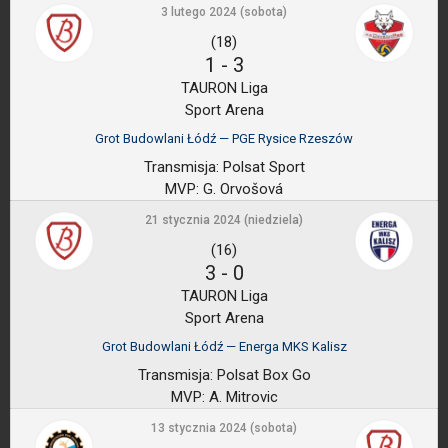
3 lutego 2024 (sobota)
(18)
1
-
3
TAURON Liga
Sport Arena
Grot Budowlani Łódź — PGE Rysice Rzeszów
Transmisja:
Polsat Sport
MVP:
G. Orvošová
21 stycznia 2024 (niedziela)
(16)
3
-
0
TAURON Liga
Sport Arena
Grot Budowlani Łódź — Energa MKS Kalisz
Transmisja:
Polsat Box Go
MVP:
A. Mitrovic
13 stycznia 2024 (sobota)