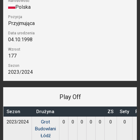
Narodowość
Polska
Pozycja
Przyjmująca
Data urodzenia
04.10.1998
Wzrost
177
Sezon
2023/2024
Play Off
Sezon
Drużyna
ZS
Sety
Pr
2023/2024
Grot
0
0
0
0
0
0
0
Budowlani
Łódź