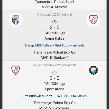
Transmisja:
Polsat Sport
MVP:
A. Mitrovic
4 listopada 2023 (sobota)
(5)
3
-
0
TAURON Liga
Arena Kalisz
Energa MKS Kalisz — Grot Budowlani Łódź
Transmisja:
Polsat Box Go
MVP:
D. Bošković
26 października 2023 (czwartek)
(4)
3
-
0
TAURON Liga
Sport Arena
Grot Budowlani Łódź — ITA TOOLS Stal Mielec
Transmisja:
Polsat Box Go
MVP:
M. Łazowska