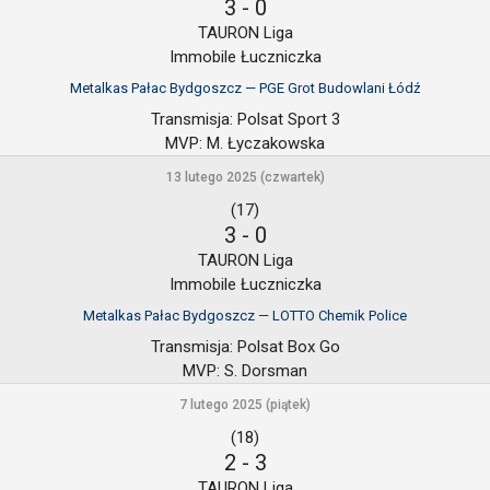
3
-
0
TAURON Liga
Immobile Łuczniczka
Metalkas Pałac Bydgoszcz — PGE Grot Budowlani Łódź
Transmisja:
Polsat Sport 3
MVP:
M. Łyczakowska
13 lutego 2025 (czwartek)
(17)
3
-
0
TAURON Liga
Immobile Łuczniczka
Metalkas Pałac Bydgoszcz — LOTTO Chemik Police
Transmisja:
Polsat Box Go
MVP:
S. Dorsman
7 lutego 2025 (piątek)
(18)
2
-
3
TAURON Liga