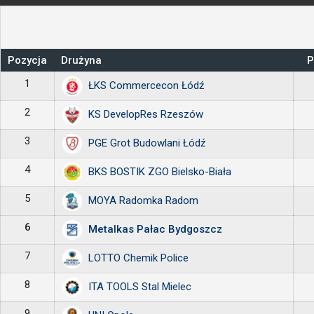
Pozycja
Drużyna
P
1
ŁKS Commercecon Łódź
2
KS DevelopRes Rzeszów
3
PGE Grot Budowlani Łódź
4
BKS BOSTIK ZGO Bielsko-Biała
5
MOYA Radomka Radom
6
Metalkas Pałac Bydgoszcz
7
LOTTO Chemik Police
8
ITA TOOLS Stal Mielec
9