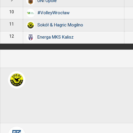
UNI Opole
10
#VolleyWrocław
11
Sokół & Hagric Mogilno
12
Energa MKS Kalisz