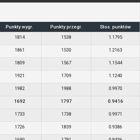
Punkty wygr.
Punkty przegr.
Stos. punktów
1814
1538
1.1795
1861
1530
1.2163
1809
1567
1.1544
1921
1709
1.1240
1982
1988
0.9970
1692
1797
0.9416
1733
1738
0.9971
1726
1839
0.9386
1690
1791
0.9436