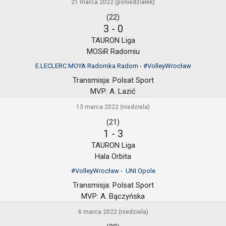
21 marca 2022 (poniedziałek)
(22)
3
-
0
TAURON Liga
MOSiR Radomiu
E.LECLERC MOYA Radomka Radom - #VolleyWrocław
Transmisja:
Polsat Sport
MVP:
A. Lazić
13 marca 2022 (niedziela)
(21)
1
-
3
TAURON Liga
Hala Orbita
#VolleyWrocław - UNI Opole
Transmisja:
Polsat Sport
MVP:
A. Bączyńska
6 marca 2022 (niedziela)