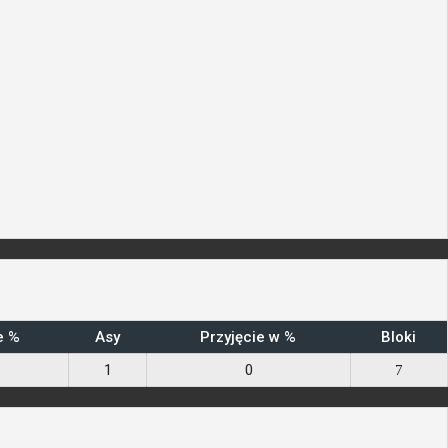
e %
Asy
Przyjęcie w %
Bloki
1
0
7