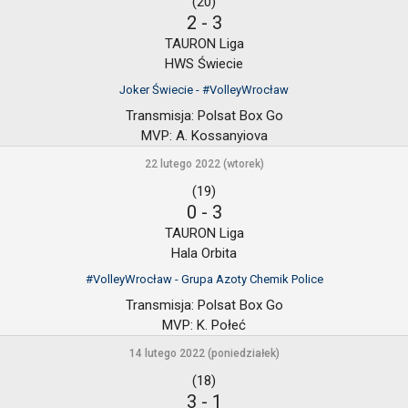
(20)
2
-
3
TAURON Liga
HWS Świecie
Joker Świecie - #VolleyWrocław
Transmisja:
Polsat Box Go
MVP:
A. Kossanyiova
22 lutego 2022 (wtorek)
(19)
0
-
3
TAURON Liga
Hala Orbita
#VolleyWrocław - Grupa Azoty Chemik Police
Transmisja:
Polsat Box Go
MVP:
K. Połeć
14 lutego 2022 (poniedziałek)
(18)
3
-
1