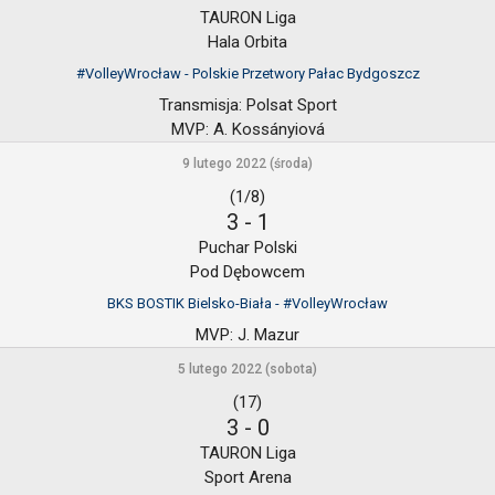
TAURON Liga
Hala Orbita
#VolleyWrocław - Polskie Przetwory Pałac Bydgoszcz
Transmisja:
Polsat Sport
MVP:
A. Kossányiová
9 lutego 2022 (środa)
(1/8)
3
-
1
Puchar Polski
Pod Dębowcem
BKS BOSTIK Bielsko-Biała - #VolleyWrocław
MVP:
J. Mazur
5 lutego 2022 (sobota)
(17)
3
-
0
TAURON Liga
Sport Arena