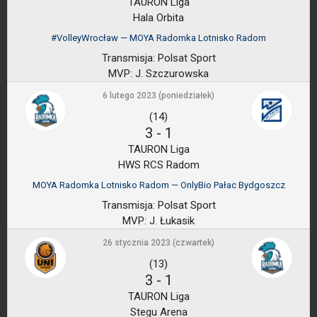
TAURON Liga
Hala Orbita
#VolleyWrocław — MOYA Radomka Lotnisko Radom
Transmisja:
Polsat Sport
MVP:
J. Szczurowska
6 lutego 2023 (poniedziałek)
(14)
3
-
1
TAURON Liga
HWS RCS Radom
MOYA Radomka Lotnisko Radom — OnlyBio Pałac Bydgoszcz
Transmisja:
Polsat Sport
MVP:
J. Łukasik
26 stycznia 2023 (czwartek)
(13)
3
-
1
TAURON Liga
Stegu Arena