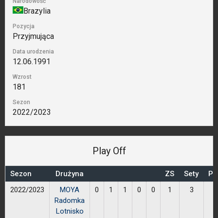
Narodowość
Brazylia
Pozycja
Przyjmująca
Data urodzenia
12.06.1991
Wzrost
181
Sezon
2022/2023
Play Off
Sezon
Drużyna
ZS
Sety
Pr
2022/2023
MOYA
0
1
1
0
0
1
3
Radomka
Lotnisko