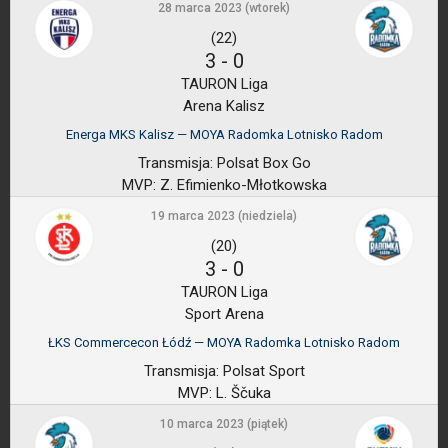
28 marca 2023 (wtorek)
(22)
3
-
0
TAURON Liga
Arena Kalisz
Energa MKS Kalisz — MOYA Radomka Lotnisko Radom
Transmisja:
Polsat Box Go
MVP:
Z. Efimienko-Młotkowska
19 marca 2023 (niedziela)
(20)
3
-
0
TAURON Liga
Sport Arena
ŁKS Commercecon Łódź — MOYA Radomka Lotnisko Radom
Transmisja:
Polsat Sport
MVP:
L. Ščuka
10 marca 2023 (piątek)