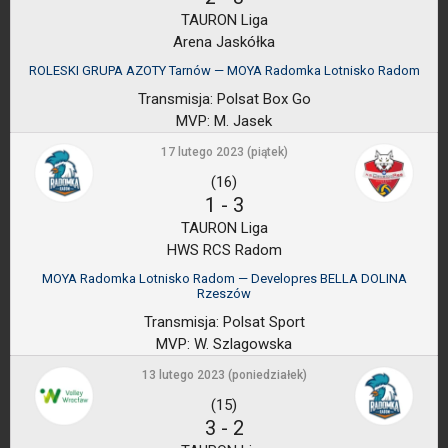
TAURON Liga
Arena Jaskółka
ROLESKI GRUPA AZOTY Tarnów — MOYA Radomka Lotnisko Radom
Transmisja:
Polsat Box Go
MVP:
M. Jasek
17 lutego 2023 (piątek)
(16)
1
-
3
TAURON Liga
HWS RCS Radom
MOYA Radomka Lotnisko Radom — Developres BELLA DOLINA
Rzeszów
Transmisja:
Polsat Sport
MVP:
W. Szlagowska
13 lutego 2023 (poniedziałek)
(15)
3
-
2