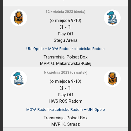
12 kwietnia 2023 (środa)
(o miejsca 9-10)
3
-
1
Play Off
Stegu Arena
UNI Opole — MOYA Radomka Lotnisko Radom
Transmisja:
Polsat Box
MVP:
G. Makarowska-Kulej
6 kwietnia 2023 (czwartek)
(o miejsca 9-10)
3
-
1
Play Off
HWS RCS Radom
MOYA Radomka Lotnisko Radom — UNI Opole
Transmisja:
Polsat Box
MVP:
K. Strasz