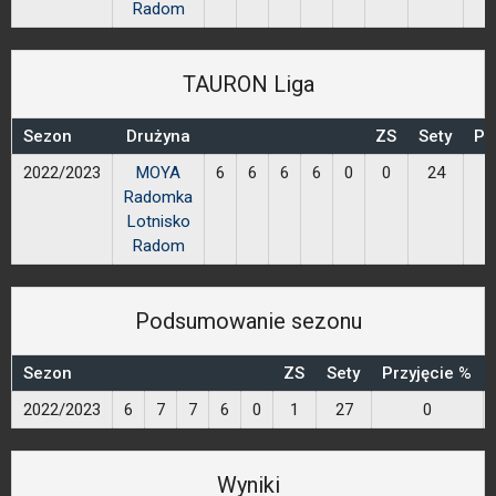
Radom
TAURON Liga
Sezon
Drużyna
ZS
Sety
Pr
2022/2023
MOYA
6
6
6
6
0
0
24
Radomka
Lotnisko
Radom
Podsumowanie sezonu
Sezon
ZS
Sety
Przyjęcie %
2022/2023
6
7
7
6
0
1
27
0
Wyniki