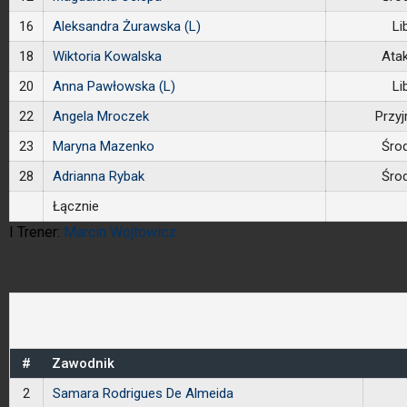
16
Aleksandra Żurawska (L)
Li
18
Wiktoria Kowalska
Ata
20
Anna Pawłowska (L)
Li
22
Angela Mroczek
Przy
23
Maryna Mazenko
Śro
28
Adrianna Rybak
Śro
Łącznie
I Trener:
Marcin Wojtowicz
#
Zawodnik
2
Samara Rodrigues De Almeida