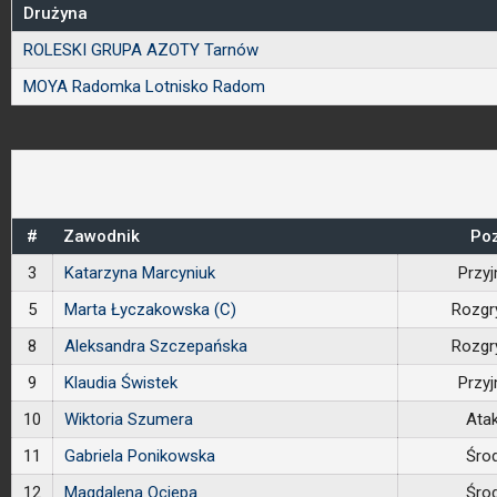
Drużyna
ROLESKI GRUPA AZOTY Tarnów
MOYA Radomka Lotnisko Radom
#
Zawodnik
Poz
3
Katarzyna Marcyniuk
Przy
5
Marta Łyczakowska (C)
Rozgr
8
Aleksandra Szczepańska
Rozgr
9
Klaudia Świstek
Przy
10
Wiktoria Szumera
Ata
11
Gabriela Ponikowska
Śro
12
Magdalena Ociepa
Śro