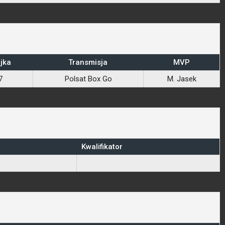
jka
Transmisja
MVP
7
Polsat Box Go
M. Jasek
Kwalifikator