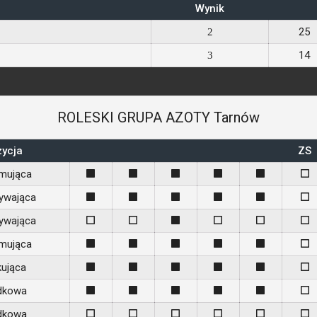
Wynik
25
2
14
3
ROLESKI GRUPA AZOTY Tarnów
ycja
ZS
jmująca
1
1
1
1
1
0
ywająca
1
1
1
1
1
0
ywająca
0
0
1
0
0
0
jmująca
1
1
1
1
1
0
kująca
1
1
1
1
1
0
dkowa
1
1
1
1
1
0
dkowa
0
0
0
0
0
0