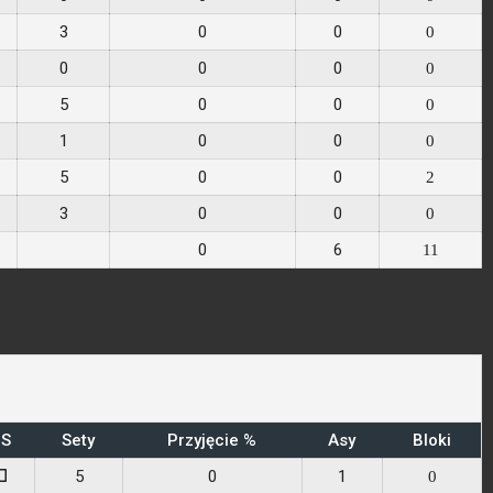
3
0
0
0
0
0
0
0
5
0
0
0
1
0
0
0
5
0
0
2
3
0
0
0
0
6
11
S
Sety
Przyjęcie %
Asy
Bloki
5
0
1
0
0