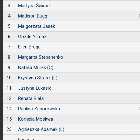
3
Martyna Świrad
4
Madison Bugg
5
Małgorzata Jasek
6
Gözde Yılmaz
7
Ellen Braga
8
Margarita Stepanenko
9
Natalia Murek (C)
10
Krystyna Strasz (L)
11
Justyna Łukasik
13
Renata Biała
14
Paulina Zaborowska
15
Kornelia Moskwa
23
Agnieszka Adamek (L)
Łącznie