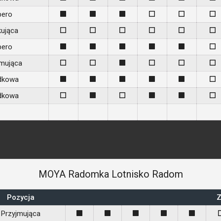
bero
1
1
1
0
0
0
kująca
0
0
0
0
0
0
bero
1
1
1
1
1
0
jmująca
0
0
1
0
0
0
dkowa
1
1
1
1
1
0
dkowa
0
1
0
1
1
0
MOYA Radomka Lotnisko Radom
Pozycja
Z
Przyjmująca
1
1
1
1
1