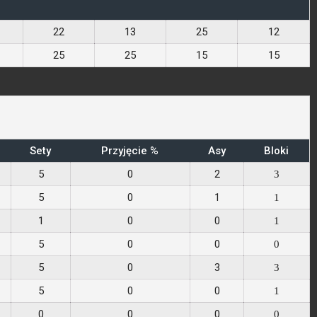
22
13
25
12
25
25
15
15
Sety
Przyjęcie %
Asy
Bloki
5
0
2
3
5
0
1
1
1
0
0
1
5
0
0
0
5
0
3
3
5
0
0
1
0
0
0
0