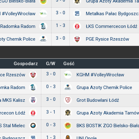
3 - 0
GO Bielsko-Biała
Grupa Azoty Akademia T
3 - 0
 #VolleyWrocław
Metalkas Pałac Bydgoszc
1 - 3
 Radomka Radom
ŁKS Commercecon Łódź
3 - 0
oty Chemik Police
PGE Rysice Rzeszów
Gospodarz
G/W
Gość
3 - 0
ice Rzeszów
KGHM #VolleyWrocław
0 - 3
omka Radom
Grupa Azoty Chemik Police
3 - 0
a MKS Kalisz
Grot Budowlani Łódź
3 - 1
cecon Łódź
Grupa Azoty Akademia Tarnó
0 - 3
 Stal Mielec
BKS BOSTIK ZGO Bielsko-Biał
1 - 3
ac Bydgoszcz
UNI Opole