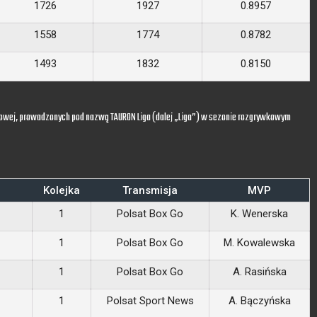
1726
1927
0.8957
1558
1774
0.8782
1493
1832
0.8150
owej, prowadzonych pod nazwą TAURON Liga (dalej „Liga”) w sezonie rozgrywkowym
Kolejka
Transmisja
MVP
1
Polsat Box Go
K. Wenerska
1
Polsat Box Go
M. Kowalewska
1
Polsat Box Go
A. Rasińska
1
Polsat Sport News
A. Bączyńska