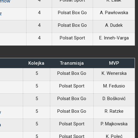
4
Polsat Sport
K. Laak
arnów
4
Polsat Box Go
A. Pawłowska
z
4
Polsat Box Go
A. Dudek
4
Polsat Sport
E. Inneh-Varga
Kolejka
Transmisja
MVP
5
Polsat Box Go
K. Wenerska
5
Polsat Sport
M. Fedusio
5
Polsat Box Go
D. Bošković
5
Polsat Box Go
R. Ratzke
w
5
Polsat Sport
P. Majkowska
a
5
Polsat Sport
K. Połeć