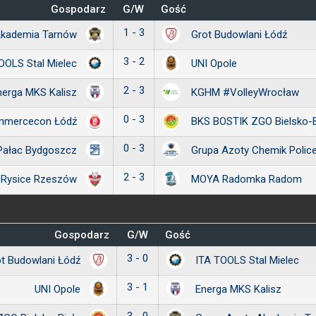
Gospodarz
G/W
Gość
1 - 3
Akademia Tarnów
Grot Budowlani Łódź
3 - 2
OOLS Stal Mielec
UNI Opole
2 - 3
nerga MKS Kalisz
KGHM #VolleyWrocław
0 - 3
mmercecon Łódź
BKS BOSTIK ZGO Bielsko-B
0 - 3
Pałac Bydgoszcz
Grupa Azoty Chemik Polic
2 - 3
 Rysice Rzeszów
MOYA Radomka Radom
Gospodarz
G/W
Gość
3 - 0
t Budowlani Łódź
ITA TOOLS Stal Mielec
3 - 1
UNI Opole
Energa MKS Kalisz