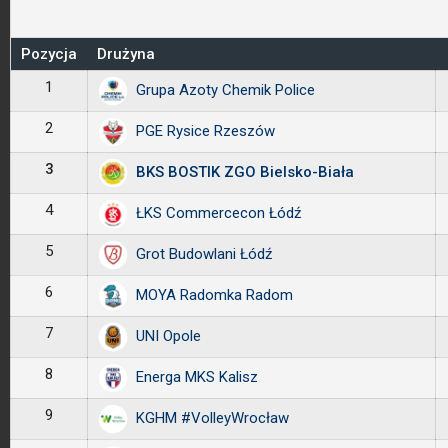
Pozycja
Drużyna
1
Grupa Azoty Chemik Police
2
PGE Rysice Rzeszów
3
BKS BOSTIK ZGO Bielsko-Biała
4
ŁKS Commercecon Łódź
5
Grot Budowlani Łódź
6
MOYA Radomka Radom
7
UNI Opole
8
Energa MKS Kalisz
9
KGHM #VolleyWrocław