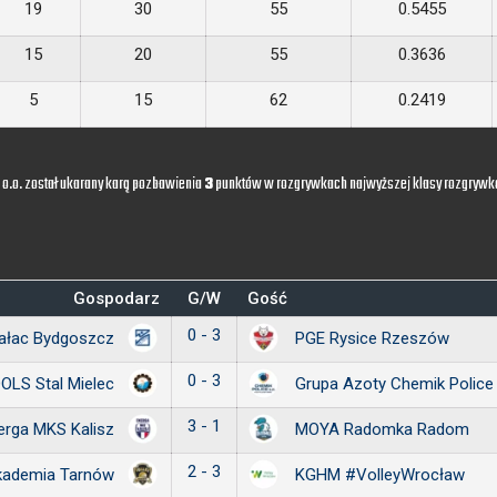
19
30
55
0.5455
15
20
55
0.3636
5
15
62
0.2419
z o.o. został ukarany karą pozbawienia
3
punktów w rozgrywkach najwyższej klasy rozgrywk
Gospodarz
G/W
Gość
0 - 3
Pałac Bydgoszcz
PGE Rysice Rzeszów
0 - 3
OLS Stal Mielec
Grupa Azoty Chemik Police
3 - 1
erga MKS Kalisz
MOYA Radomka Radom
2 - 3
kademia Tarnów
KGHM #VolleyWrocław