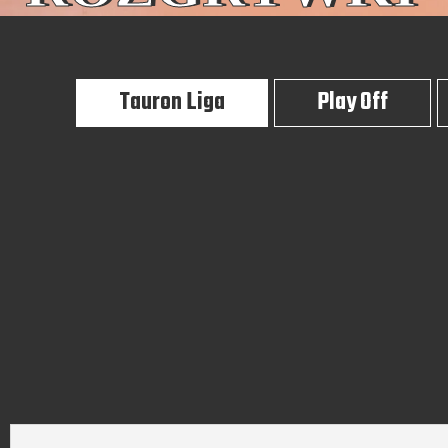
Tauron Liga
Play Off