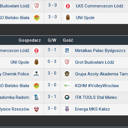
3 - 0
 Budowlani Łódź
ŁKS Commercecon Łódź
3 - 0
O Bielsko-Biała
UNI Opole
Gospodarz
G/W
Gość
3 - 1
mercecon Łódź
Metalkas Pałac Bydgoszcz
0 - 3
UNI Opole
Grot Budowlani Łódź
3 - 0
y Chemik Police
Grupa Azoty Akademia Tar
3 - 0
O Bielsko-Biała
KGHM #VolleyWrocław
3 - 1
adomka Radom
ITA TOOLS Stal Mielec
3 - 0
Rysice Rzeszów
Energa MKS Kalisz