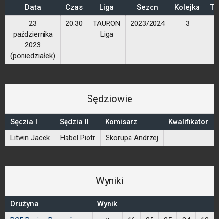
Data
Czas
Liga
Sezon
Kolejka
Tr
23
20:30
TAURON
2023/2024
3
października
Liga
2023
(poniedziałek)
Sędziowie
Sędzia I
Sędzia II
Komisarz
Kwalifikator
Litwin Jacek
Habel Piotr
Skorupa Andrzej
Wyniki
Drużyna
Wynik