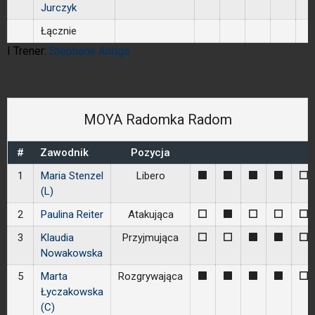
Jurczyk
Łącznie
I Trener:
Stephane Antiga
MOYA Radomka Radom
#
Zawodnik
Pozycja
1
Maria Stenzel
Libero
1
1
1
1
0
(L)
2
Paulina Reiter
Atakująca
0
1
0
0
0
3
Klaudia
Przyjmująca
0
0
1
1
0
Nowakowska
5
Marta
Rozgrywająca
1
1
1
1
0
Łyczakowska
(C)