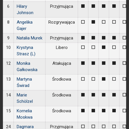
6
Hilary
Przyjmująca
1
1
1
1
0
Johnson
8
Angelika
Rozgrywająca
0
1
0
0
0
Gajer
9
Natalia Murek
Przyjmująca
1
1
1
1
0
10
Krystyna
Libero
0
0
1
0
0
Strasz (L)
12
Monika
Atakująca
1
1
1
1
0
Gałkowska
13
Martyna
Środkowa
0
0
1
0
0
Świrad
14
Marie
Środkowa
1
1
1
1
0
Schölzel
15
Kornelia
Środkowa
1
1
1
1
0
Moskwa
24
Dagmara
Przyjmująca
0
0
0
0
0