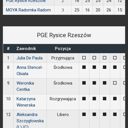
PGE Rysice Rzeszów
16
25
25
24
12
2
MOYA Radomka Radom
25
16
20
26
15
3
PGE Rysice Rzeszów
#
Zawodnik
Pozycja
1
Julia De Paula
Przyjmująca
0
0
0
0
0
8
Anna Stencel-
Środkowa
1
1
1
1
0
Obiała
9
Weronika
Środkowa
1
1
1
0
0
Centka
10
Katarzyna
Rozgrywająca
1
1
1
1
0
Wenerska
12
Aleksandra
Libero
1
1
1
1
0
Szczygłowska
(L) (C)