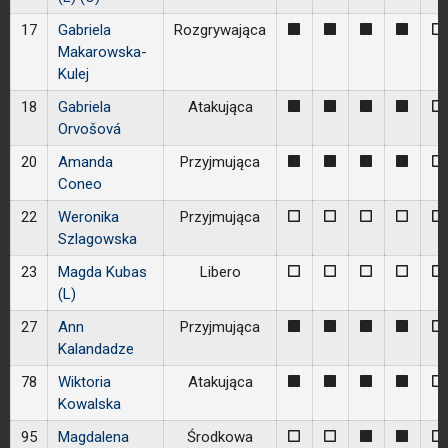
17
Gabriela
Rozgrywająca
1
1
1
1
0
Makarowska-
Kulej
18
Gabriela
Atakująca
1
1
1
1
0
Orvošová
20
Amanda
Przyjmująca
1
1
1
1
0
Coneo
22
Weronika
Przyjmująca
0
0
0
0
0
Szlagowska
23
Magda Kubas
Libero
0
0
0
0
0
(L)
27
Ann
Przyjmująca
1
1
1
1
0
Kalandadze
78
Wiktoria
Atakująca
1
1
1
1
0
Kowalska
95
Magdalena
Środkowa
0
0
1
1
0