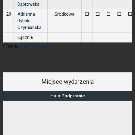
Dąbrowska
29
Adrianna
Środkowa
0
0
0
0
0
Rybak-
Czyrniańska
Łącznie
I Trener:
Stefano Micoli
Miejsce wydarzenia
Hala Podpromie