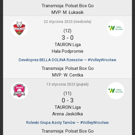
Transmisja:
Polsat Box Go
MVP:
M. Łukasik
22 stycznia 2023 (niedziela)
(12)
3
-
0
TAURON Liga
Hala Podpromie
Developres BELLA DOLINA Rzeszów — #VolleyWrocław
Transmisja:
Polsat Box Go
MVP:
W. Centka
13 stycznia 2023 (piątek)
(11)
0
-
3
TAURON Liga
Arena Jaskółka
Roleski Grupa Azoty Tarnów — #VolleyWrocław
Transmisja:
Polsat Box Go