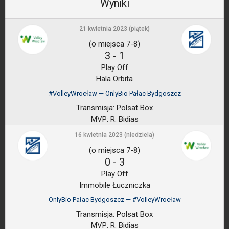
Wyniki
21 kwietnia 2023 (piątek)
(o miejsca 7-8)
3
-
1
Play Off
Hala Orbita
#VolleyWrocław — OnlyBio Pałac Bydgoszcz
Transmisja:
Polsat Box
MVP:
R. Bidias
16 kwietnia 2023 (niedziela)
(o miejsca 7-8)
0
-
3
Play Off
Immobile Łuczniczka
OnlyBio Pałac Bydgoszcz — #VolleyWrocław
Transmisja:
Polsat Box
MVP:
R. Bidias