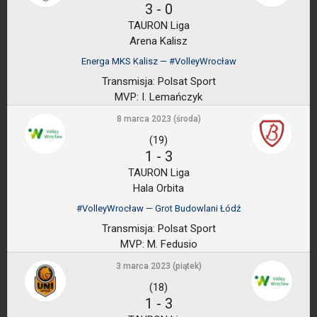
3
-
0
TAURON Liga
Arena Kalisz
Energa MKS Kalisz — #VolleyWrocław
Transmisja:
Polsat Sport
MVP:
I. Lemańczyk
8 marca 2023 (środa)
(19)
1
-
3
TAURON Liga
Hala Orbita
#VolleyWrocław — Grot Budowlani Łódź
Transmisja:
Polsat Sport
MVP:
M. Fedusio
3 marca 2023 (piątek)
(18)
1
-
3