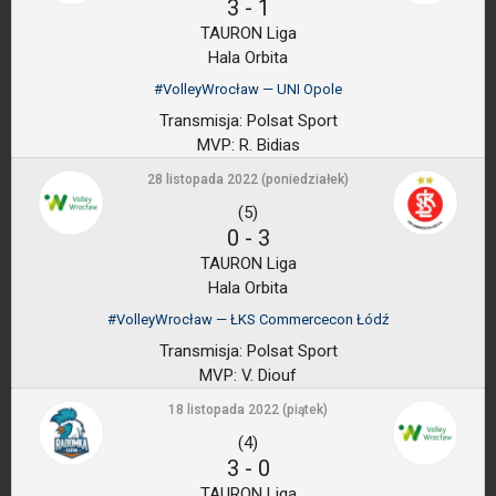
3
-
1
TAURON Liga
Hala Orbita
#VolleyWrocław — UNI Opole
Transmisja:
Polsat Sport
MVP:
R. Bidias
28 listopada 2022 (poniedziałek)
(5)
0
-
3
TAURON Liga
Hala Orbita
#VolleyWrocław — ŁKS Commercecon Łódź
Transmisja:
Polsat Sport
MVP:
V. Diouf
18 listopada 2022 (piątek)
(4)
3
-
0
TAURON Liga