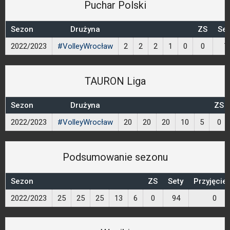
Puchar Polski
Sezon
Drużyna
ZS
Set
2022/2023
#VolleyWrocław
2
2
2
1
0
0
7
TAURON Liga
Sezon
Drużyna
ZS
2022/2023
#VolleyWrocław
20
20
20
10
5
0
Podsumowanie sezonu
Sezon
ZS
Sety
Przyjęcie
2022/2023
25
25
25
13
6
0
94
0