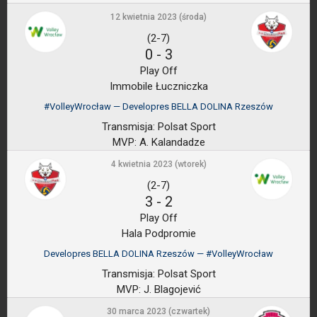
12 kwietnia 2023 (środa)
(2-7)
0
-
3
Play Off
Immobile Łuczniczka
#VolleyWrocław — Developres BELLA DOLINA Rzeszów
Transmisja:
Polsat Sport
MVP:
A. Kalandadze
4 kwietnia 2023 (wtorek)
(2-7)
3
-
2
Play Off
Hala Podpromie
Developres BELLA DOLINA Rzeszów — #VolleyWrocław
Transmisja:
Polsat Sport
MVP:
J. Blagojević
30 marca 2023 (czwartek)