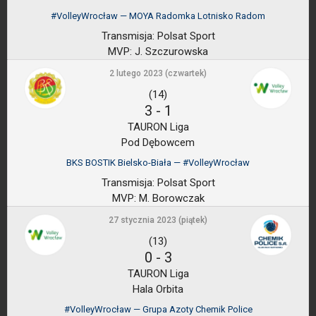
#VolleyWrocław — MOYA Radomka Lotnisko Radom
Transmisja:
Polsat Sport
MVP:
J. Szczurowska
2 lutego 2023 (czwartek)
(14)
3
-
1
TAURON Liga
Pod Dębowcem
BKS BOSTIK Bielsko-Biała — #VolleyWrocław
Transmisja:
Polsat Sport
MVP:
M. Borowczak
27 stycznia 2023 (piątek)
(13)
0
-
3
TAURON Liga
Hala Orbita
#VolleyWrocław — Grupa Azoty Chemik Police