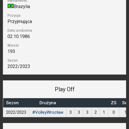
Narodowość
Brazylia
Pozycja
Przyjmująca
Data urodzenia
02.10.1986
Wzrost
193
Sezon
2022/2023
Play Off
Sezon
Drużyna
ZS
Set
2022/2023
#VolleyWrocław
3
3
3
2
1
0
12