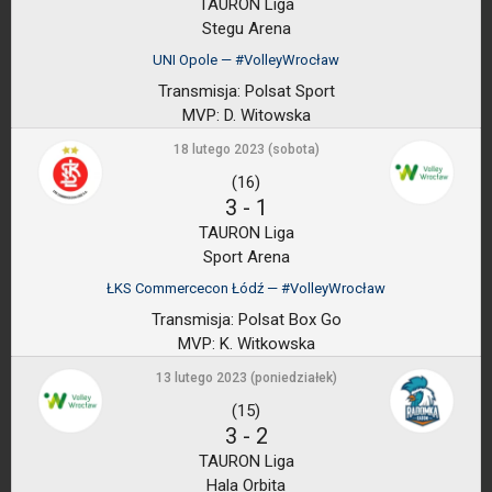
TAURON Liga
Stegu Arena
UNI Opole — #VolleyWrocław
Transmisja:
Polsat Sport
MVP:
D. Witowska
18 lutego 2023 (sobota)
(16)
3
-
1
TAURON Liga
Sport Arena
ŁKS Commercecon Łódź — #VolleyWrocław
Transmisja:
Polsat Box Go
MVP:
K. Witkowska
13 lutego 2023 (poniedziałek)
(15)
3
-
2
TAURON Liga
Hala Orbita