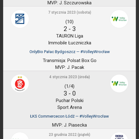
MVP:
J. Szczurowska
7 stycznia 2023 (sobota)
(10)
2
-
3
TAURON Liga
Immobile Łuczniczka
OnlyBio Pałac Bydgoszcz — #VolleyWrocław
Transmisja:
Polsat Box Go
MVP:
J. Pacak
4 stycznia 2023 (środa)
(1/4)
3
-
0
Puchar Polski
Sport Arena
ŁKS Commercecon Łódź — #VolleyWrocław
MVP:
J. Piasecka
23 grudnia 2022 (piątek)