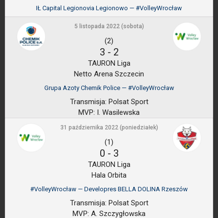
IŁ Capital Legionovia Legionowo — #VolleyWrocław
5 listopada 2022 (sobota)
(2)
3
-
2
TAURON Liga
Netto Arena Szczecin
Grupa Azoty Chemik Police — #VolleyWrocław
Transmisja:
Polsat Sport
MVP:
I. Wasilewska
31 października 2022 (poniedziałek)
(1)
0
-
3
TAURON Liga
Hala Orbita
#VolleyWrocław — Developres BELLA DOLINA Rzeszów
Transmisja:
Polsat Sport
MVP:
A. Szczygłowska