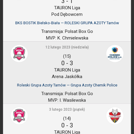
3
-
1
TAURON Liga
Pod Dębowcem
BKS BOSTIK Bielsko-Biała — ROLESKI GRUPA AZOTY Tarnów
Transmisja:
Polsat Box Go
MVP:
K. Chmielewska
12 lutego 2023 (niedziela)
(15)
0
-
3
TAURON Liga
Arena Jaskółka
Roleski Grupa Azoty Tarnów — Grupa Azoty Chemik Police
Transmisja:
Polsat Box Go
MVP:
I. Wasilewska
3 lutego 2023 (piątek)
(14)
0
-
3
TAURON Liga