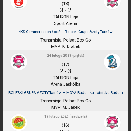
(18)
3
-
2
TAURON Liga
Sport Arena
ŁKS Commercecon Łódź — Roleski Grupa Azoty Tarnów
Transmisja:
Polsat Box Go
MVP:
K. Drabek
24 lutego 2023 (piątek)
(17)
2
-
3
TAURON Liga
Arena Jaskółka
ROLESKI GRUPA AZOTY Tarnów — MOYA Radomka Lotnisko Radom
Transmisja:
Polsat Box Go
MVP:
M. Jasek
19 lutego 2023 (niedziela)
(16)