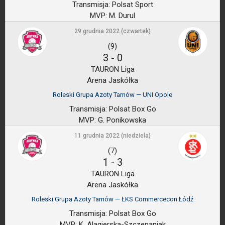
Transmisja:
Polsat Sport
MVP:
M. Durul
29 grudnia 2022 (czwartek)
(9)
3
-
0
TAURON Liga
Arena Jaskółka
Roleski Grupa Azoty Tarnów — UNI Opole
Transmisja:
Polsat Box Go
MVP:
G. Ponikowska
11 grudnia 2022 (niedziela)
(7)
1
-
3
TAURON Liga
Arena Jaskółka
Roleski Grupa Azoty Tarnów — ŁKS Commercecon Łódź
Transmisja:
Polsat Box Go
MVP:
K. Alagierska-Szczepaniak