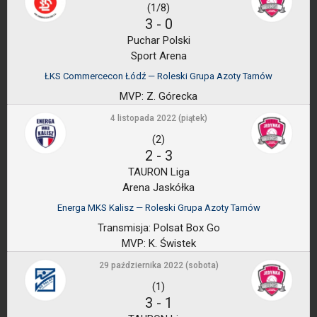
(1/8)
3
-
0
Puchar Polski
Sport Arena
ŁKS Commercecon Łódź — Roleski Grupa Azoty Tarnów
MVP:
Z. Górecka
4 listopada 2022 (piątek)
(2)
2
-
3
TAURON Liga
Arena Jaskółka
Energa MKS Kalisz — Roleski Grupa Azoty Tarnów
Transmisja:
Polsat Box Go
MVP:
K. Świstek
29 października 2022 (sobota)
(1)
3
-
1