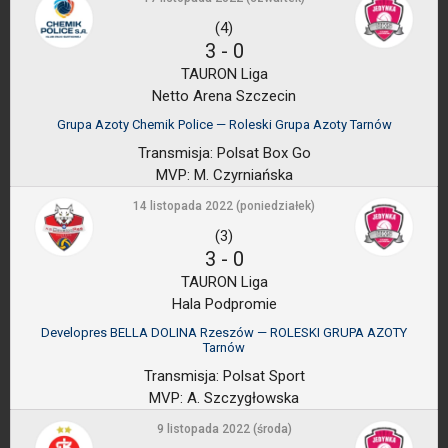
(4)
3
-
0
TAURON Liga
Netto Arena Szczecin
Grupa Azoty Chemik Police — Roleski Grupa Azoty Tarnów
Transmisja:
Polsat Box Go
MVP:
M. Czyrniańska
14 listopada 2022 (poniedziałek)
(3)
3
-
0
TAURON Liga
Hala Podpromie
Developres BELLA DOLINA Rzeszów — ROLESKI GRUPA AZOTY
Tarnów
Transmisja:
Polsat Sport
MVP:
A. Szczygłowska
9 listopada 2022 (środa)