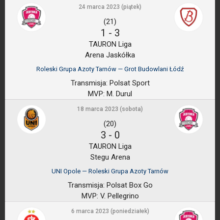
24 marca 2023 (piątek)
(21)
1
-
3
TAURON Liga
Arena Jaskółka
Roleski Grupa Azoty Tarnów — Grot Budowlani Łódź
Transmisja:
Polsat Sport
MVP:
M. Durul
18 marca 2023 (sobota)
(20)
3
-
0
TAURON Liga
Stegu Arena
UNI Opole — Roleski Grupa Azoty Tarnów
Transmisja:
Polsat Box Go
MVP:
V. Pellegrino
6 marca 2023 (poniedziałek)