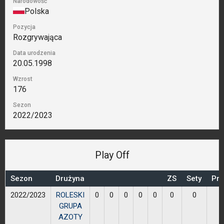
Narodowość
Polska
Pozycja
Rozgrywająca
Data urodzenia
20.05.1998
Wzrost
176
Sezon
2022/2023
Play Off
Sezon
Drużyna
ZS
Sety
Prz
2022/2023
ROLESKI
0
0
0
0
0
0
0
GRUPA
AZOTY