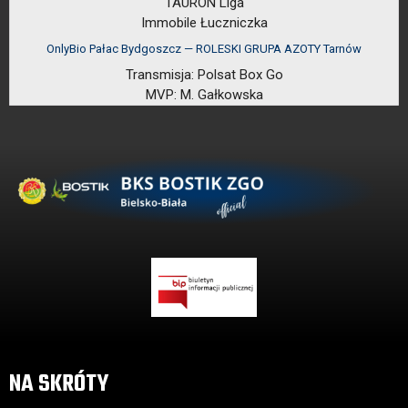
TAURON Liga
Immobile Łuczniczka
OnlyBio Pałac Bydgoszcz — ROLESKI GRUPA AZOTY Tarnów
Transmisja:
Polsat Box Go
MVP:
M. Gałkowska
NA SKRÓTY