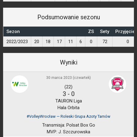
Podsumowanie sezonu
Sezon
ZS
Sety
Przyjęcie
2022/2023
20
18
17
11
6
0
72
0
Wyniki
30 marca 2023 (czwartek)
(22)
3
-
0
TAURON Liga
Hala Orbita
#VolleyWrocław — Roleski Grupa Azoty Tarnów
Transmisja:
Polsat Box Go
MVP:
J. Szczurowska