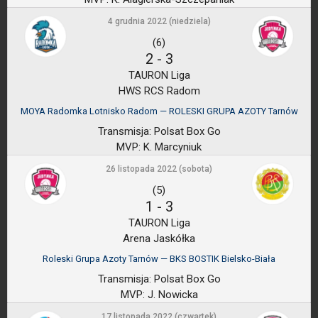
4 grudnia 2022 (niedziela)
(6)
2
-
3
TAURON Liga
HWS RCS Radom
MOYA Radomka Lotnisko Radom — ROLESKI GRUPA AZOTY Tarnów
Transmisja:
Polsat Box Go
MVP:
K. Marcyniuk
26 listopada 2022 (sobota)
(5)
1
-
3
TAURON Liga
Arena Jaskółka
Roleski Grupa Azoty Tarnów — BKS BOSTIK Bielsko-Biała
Transmisja:
Polsat Box Go
MVP:
J. Nowicka
17 listopada 2022 (czwartek)