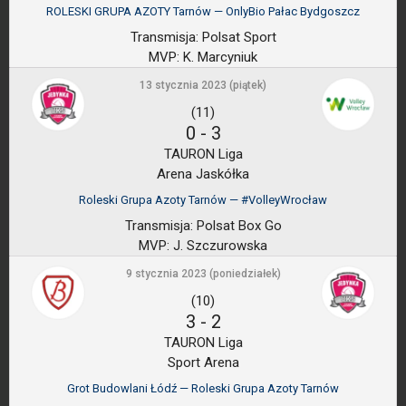
ROLESKI GRUPA AZOTY Tarnów — OnlyBio Pałac Bydgoszcz
Transmisja:
Polsat Sport
MVP:
K. Marcyniuk
13 stycznia 2023 (piątek)
(11)
0
-
3
TAURON Liga
Arena Jaskółka
Roleski Grupa Azoty Tarnów — #VolleyWrocław
Transmisja:
Polsat Box Go
MVP:
J. Szczurowska
9 stycznia 2023 (poniedziałek)
(10)
3
-
2
TAURON Liga
Sport Arena
Grot Budowlani Łódź — Roleski Grupa Azoty Tarnów