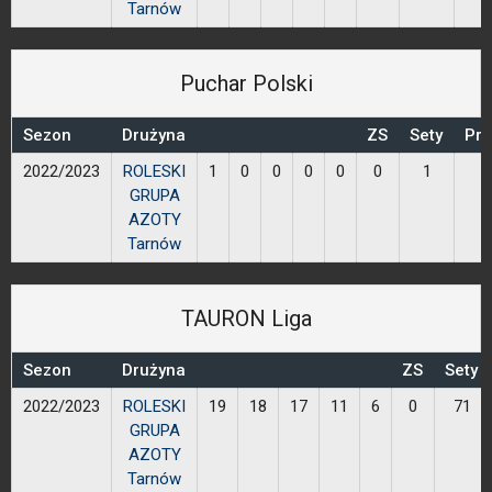
Tarnów
Puchar Polski
Sezon
Drużyna
ZS
Sety
Prz
2022/2023
ROLESKI
1
0
0
0
0
0
1
GRUPA
AZOTY
Tarnów
TAURON Liga
Sezon
Drużyna
ZS
Sety
2022/2023
ROLESKI
19
18
17
11
6
0
71
GRUPA
AZOTY
Tarnów