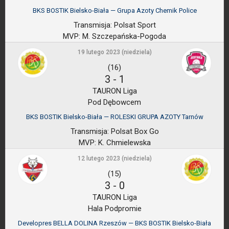
BKS BOSTIK Bielsko-Biała — Grupa Azoty Chemik Police
Transmisja:
Polsat Sport
MVP:
M. Szczepańska-Pogoda
19 lutego 2023 (niedziela)
(16)
3
-
1
TAURON Liga
Pod Dębowcem
BKS BOSTIK Bielsko-Biała — ROLESKI GRUPA AZOTY Tarnów
Transmisja:
Polsat Box Go
MVP:
K. Chmielewska
12 lutego 2023 (niedziela)
(15)
3
-
0
TAURON Liga
Hala Podpromie
Developres BELLA DOLINA Rzeszów — BKS BOSTIK Bielsko-Biała