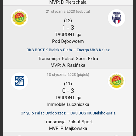
MVP:
D. Pierzchała
21 stycznia 2023 (sobota)
(12)
1
-
3
TAURON Liga
Pod Dębowcem
BKS BOSTIK Bielsko-Biała — Energa MKS Kalisz
Transmisja:
Polsat Sport Extra
MVP:
A. Rasińska
13 stycznia 2023 (piątek)
(11)
0
-
3
TAURON Liga
Immobile Łuczniczka
OnlyBio Pałac Bydgoszcz — BKS BOSTIK Bielsko-Biała
Transmisja:
Polsat Sport
MVP:
P. Majkowska