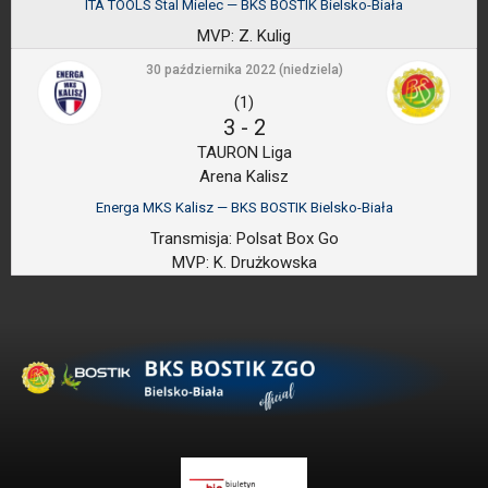
ITA TOOLS Stal Mielec — BKS BOSTIK Bielsko-Biała
MVP:
Z. Kulig
30 października 2022 (niedziela)
(1)
3
-
2
TAURON Liga
Arena Kalisz
Energa MKS Kalisz — BKS BOSTIK Bielsko-Biała
Transmisja:
Polsat Box Go
MVP:
K. Drużkowska