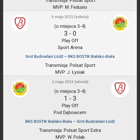
Transmisja:
Polsat Sport
MVP:
M. Fedusio
6 maja 2023 (sobota)
(o miejsca 3-4)
3
-
0
Play Off
Sport Arena
Grot Budowlani Łódź — BKS BOSTIK Bielsko-Biała
Transmisja:
Polsat Sport
MVP:
J. Łysiak
2 maja 2023 (wtorek)
(o miejsca 3-4)
1
-
3
Play Off
Pod Dębowcem
BKS BOSTIK Bielsko-Biała — Grot Budowlani Łódź
Transmisja:
Polsat Sport Extra
MVP:
W. Polak