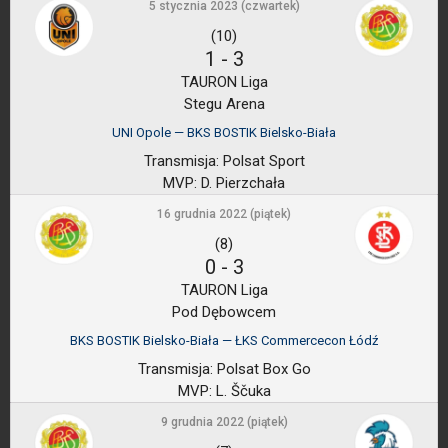
5 stycznia 2023 (czwartek)
(10)
1
-
3
TAURON Liga
Stegu Arena
UNI Opole — BKS BOSTIK Bielsko-Biała
Transmisja:
Polsat Sport
MVP:
D. Pierzchała
16 grudnia 2022 (piątek)
(8)
0
-
3
TAURON Liga
Pod Dębowcem
BKS BOSTIK Bielsko-Biała — ŁKS Commercecon Łódź
Transmisja:
Polsat Box Go
MVP:
L. Ščuka
9 grudnia 2022 (piątek)