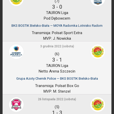
(7)
3
-
0
TAURON Liga
Pod Dębowcem
BKS BOSTIK Bielsko-Biała — MOYA Radomka Lotnisko Radom
Transmisja:
Polsat Sport Extra
MVP:
J. Nowicka
3 grudnia 2022 (sobota)
(6)
3
-
1
TAURON Liga
Netto Arena Szczecin
Grupa Azoty Chemik Police — BKS BOSTIK Bielsko-Biała
Transmisja:
Polsat Box Go
MVP:
M. Stenzel
26 listopada 2022 (sobota)
(5)
1
-
3