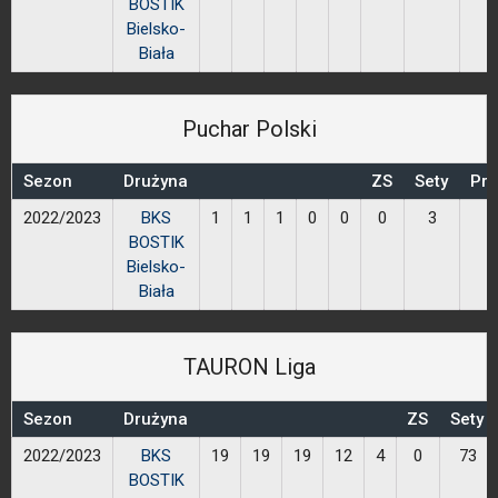
BOSTIK
Bielsko-
Biała
Puchar Polski
Sezon
Drużyna
ZS
Sety
Prz
2022/2023
BKS
1
1
1
0
0
0
3
BOSTIK
Bielsko-
Biała
TAURON Liga
Sezon
Drużyna
ZS
Sety
2022/2023
BKS
19
19
19
12
4
0
73
BOSTIK