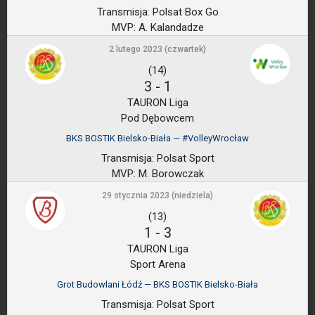
Transmisja:
Polsat Box Go
MVP:
A. Kalandadze
2 lutego 2023 (czwartek)
(14)
3
-
1
TAURON Liga
Pod Dębowcem
BKS BOSTIK Bielsko-Biała — #VolleyWrocław
Transmisja:
Polsat Sport
MVP:
M. Borowczak
29 stycznia 2023 (niedziela)
(13)
1
-
3
TAURON Liga
Sport Arena
Grot Budowlani Łódź — BKS BOSTIK Bielsko-Biała
Transmisja:
Polsat Sport