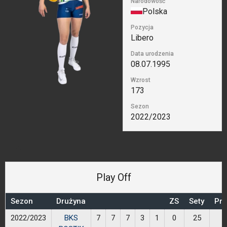
Narodowość
Polska
Pozycja
Libero
Data urodzenia
08.07.1995
Wzrost
173
Sezon
2022/2023
Libero
Play Off
Sezon
Drużyna
ZS
Sety
Prz
2022/2023
BKS
7
7
7
3
1
0
25