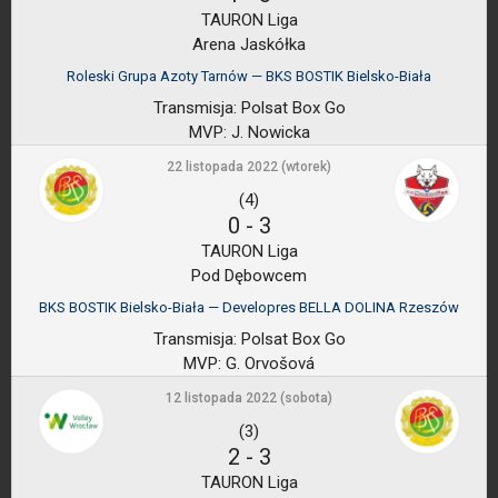
TAURON Liga
Arena Jaskółka
Roleski Grupa Azoty Tarnów — BKS BOSTIK Bielsko-Biała
Transmisja:
Polsat Box Go
MVP:
J. Nowicka
22 listopada 2022 (wtorek)
(4)
0
-
3
TAURON Liga
Pod Dębowcem
BKS BOSTIK Bielsko-Biała — Developres BELLA DOLINA Rzeszów
Transmisja:
Polsat Box Go
MVP:
G. Orvošová
12 listopada 2022 (sobota)
(3)
2
-
3
TAURON Liga