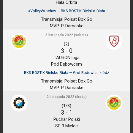
Hala Orbita
#VolleyWrocław — BKS BOSTIK Bielsko-Biała
Transmisja:
Polsat Box Go
MVP:
P. Damaske
5 listopada 2022 (sobota)
(2)
3
-
0
TAURON Liga
Pod Dębowcem
BKS BOSTIK Bielsko-Biała — Grot Budowlani Łódź
Transmisja:
Polsat Box Go
MVP:
P. Damaske
2 listopada 2022 (środa)
(1/8)
3
-
1
Puchar Polski
SP 3 Mielec