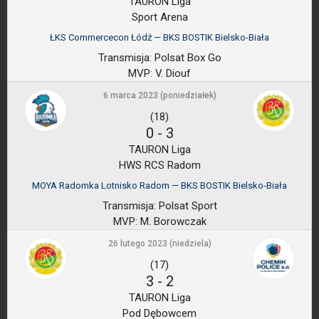
TAURON Liga
Sport Arena
ŁKS Commercecon Łódź — BKS BOSTIK Bielsko-Biała
Transmisja:
Polsat Box Go
MVP:
V. Diouf
6 marca 2023 (poniedziałek)
(18)
0
-
3
TAURON Liga
HWS RCS Radom
MOYA Radomka Lotnisko Radom — BKS BOSTIK Bielsko-Biała
Transmisja:
Polsat Sport
MVP:
M. Borowczak
26 lutego 2023 (niedziela)
(17)
3
-
2
TAURON Liga
Pod Dębowcem