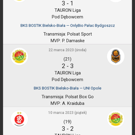
3
-
1
TAURON Liga
Pod Dębowcem
BKS BOSTIK Bielsko-Biała — OnlyBio Pałac Bydgoszcz
Transmisja:
Polsat Sport
MVP:
P. Damaske
22 marca 2023 (środa)
(21)
2
-
3
TAURON Liga
Pod Dębowcem
BKS BOSTIK Bielsko-Biała — UNI Opole
Transmisja:
Polsat Box Go
MVP:
A. Kraiduba
10 marca 2023 (piątek)
(19)
3
-
2