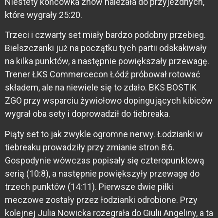
Niestety końcówka znów należała do przyjezdnych,
które wygrały 25:20.
Trzeci i czwarty set miały bardzo podobny przebieg.
Bielszczanki już na początku tych partii odskakiwały
na kilka punktów, a następnie powiększały przewagę.
Trener ŁKS Commercecon Łódź próbował rotować
składem, ale na niewiele się to zdało. BKS BOSTIK
ZGO przy wsparciu żywiołowo dopingujących kibiców
wygrał oba sety i doprowadził do tiebreaka.
Piąty set to jak zwykle ogromne nerwy. Łodzianki w
tiebreaku prowadziły przy zmianie stron 8:6.
Gospodynie wówczas popisały się czteropunktową
serią (10:8), a następnie powiększyły przewagę do
trzech punktów (14:11). Pierwsze dwie piłki
meczowe zostały przez łodzianki odrobione. Przy
kolejnej Julia Nowicka rozegrała do Giulii Angeliny, a ta