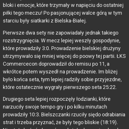
bloki i emocje, które trzymały w napięciu do ostatniej
piłki tego meczu! Po pasjonującej walce górą w tym
starciu były siatkarki z Bielska-Białej.
Pierwsze dwa sety nie zapowiadały jednak takiego
rozstrzygnięcia. W mecz lepiej weszły gospodynie,
które prowadziły 3:0. Prowadzenie bielskiej drużyny
utrzymywało się mniej więcej do poowy tej partii. ŁKS
Commercecon doprowadził do remisu po 11, a
wkrótce potem wyszedł na prowadzenie. Im bliżej
było końca seta, tym lepiej radziły sobie przyjezdne,
które ostatecznie wygrały pierwszego seta 25:22.
Drugiego seta lepiej rozpoczęły łodzianki, które
narzuciły swoje tempo gry i po kilku minutach
prowadziły 10:3. Bielszczanki rzuciły siędo odrabiania
strat i trzeba przyznać, że były tego bliskie (18:19).