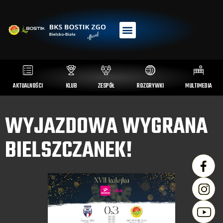
AKTUALNOŚCI
KLUB
ZESPÓŁ
ROZGRYWKI
MULTIMEDIA
WYJAZDOWA WYGRANA
BIELSZCZANEK!