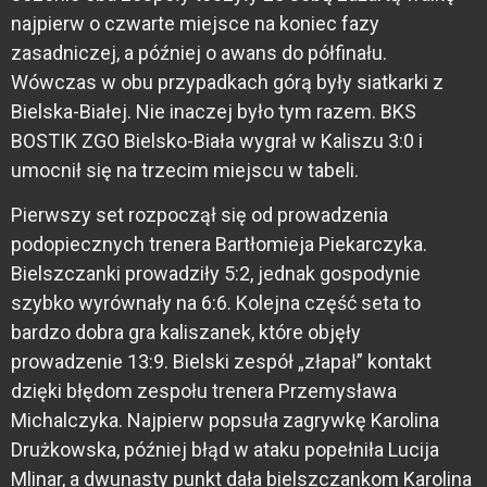
najpierw o czwarte miejsce na koniec fazy
zasadniczej, a później o awans do półfinału.
Wówczas w obu przypadkach górą były siatkarki z
Bielska-Białej. Nie inaczej było tym razem. BKS
BOSTIK ZGO Bielsko-Biała wygrał w Kaliszu 3:0 i
umocnił się na trzecim miejscu w tabeli.
Pierwszy set rozpoczął się od prowadzenia
podopiecznych trenera Bartłomieja Piekarczyka.
Bielszczanki prowadziły 5:2, jednak gospodynie
szybko wyrównały na 6:6. Kolejna część seta to
bardzo dobra gra kaliszanek, które objęły
prowadzenie 13:9. Bielski zespół „złapał” kontakt
dzięki błędom zespołu trenera Przemysława
Michalczyka. Najpierw popsuła zagrywkę Karolina
Drużkowska, później błąd w ataku popełniła Lucija
Mlinar, a dwunasty punkt dała bielszczankom Karolina