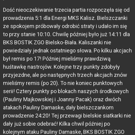
Dość nieoczekiwanie trzecia partia rozpoczęła się od
prowadzenia 5:1 dla Energi MKS Kalisz. Bielszczanki
ze spokojem próbowały odrobić straty i udało im się
to przy stanie 10:10. Chwilę później było już 14:11 dla
BKS BOSTIK ZGO Bielsko-Biała. Kaliszanki nie
powiedziały jednak ostatniego słowa. Po kilku akcjach
był remis po 17! Później mieliśmy prawdziwą
huśtawkę nastrojów. Kolejne trzy punkty zdobyły
przyjezdne, ale po następnych trzech akcjach znów
mieliśmy remis (po 20). To nie koniec punktowych
serii! Cztery punkty po blokach naszych środkowych
(Pauliny Majkowskiej i Joanny Pacak) oraz dwóch
atakach Pauliny Damaske, dały bielszczankom
prowadzenie 24:20! Tej przewagi bielskie siatkarki nie
dały już sobie odebrać! Kilka chwil później po
kolejnym ataku Pauliny Damaske, BKS BOSTIK ZGO