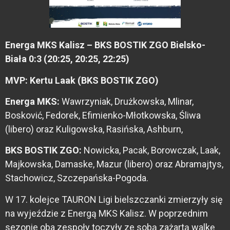
Energa MKS Kalisz – BKS BOSTIK ZGO Bielsko-
Biała 0:3 (20:25, 20:25, 22:25)
MVP: Kertu Laak (BKS BOSTIK ZGO)
Energa MKS:
Wawrzyniak, Drużkowska, Mlinar,
Bosković, Fedorek, Efimienko-Młotkowska, Śliwa
(libero) oraz Kuligowska, Rasińska, Ashburn,
BKS BOSTIK ZGO:
Nowicka, Pacak, Borowczak, Laak,
Majkowska, Damaske, Mazur (libero) oraz Abramajtys,
Stachowicz, Szczepańska-Pogoda.
W 17. kolejce TAURON Ligi bielszczanki zmierzyły się
na wyjeździe z Energą MKS Kalisz. W poprzednim
sezonie oba zespoły toczyły ze sobą zażartą walkę