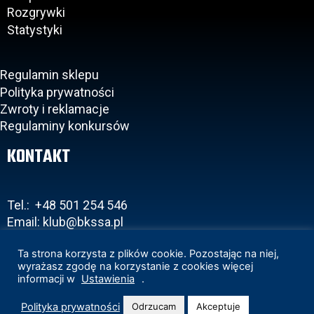
Rozgrywki
Statystyki
Regulamin sklepu
Polityka prywatności
Zwroty i reklamacje
Regulaminy konkursów
KONTAKT
Tel.: +48 501 254 546
Email: klub@bkssa.pl
Ta strona korzysta z plików cookie. Pozostając na niej,
wyrażasz zgodę na korzystanie z cookies więcej
informacji w
Ustawienia
.
Copyright 2020 © BKS Bostik Bielsko-Biała
Projekt i realizacja:
www.wertui.pl
Polityka prywatności
Odrzucam
Akceptuje