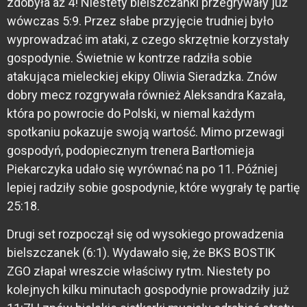
zdobyła aż 4! Niestety bielszczanki przegrywały już
wówczas 5:9. Przez słabe przyjęcie trudniej było
wyprowadzać im ataki, z czego skrzętnie korzystały
gospodynie. Świetnie w kontrze radziła sobie
atakująca mieleckiej ekipy Oliwia Sieradzka. Znów
dobry mecz rozgrywała również Aleksandra Kazała,
która po powrocie do Polski, w niemal każdym
spotkaniu pokazuje swoją wartość. Mimo przewagi
gospodyń, podopiecznym trenera Bartłomieja
Piekarczyka udało się wyrównać na po 11. Później
lepiej radziły sobie gospodynie, które wygrały tę partię
25:18.
Drugi set rozpoczął się od wysokiego prowadzenia
bielszczanek (6:1). Wydawało się, że BKS BOSTIK
ZGO złapał wreszcie właściwy rytm. Niestety po
kolejnych kilku minutach gospodynie prowadziły już