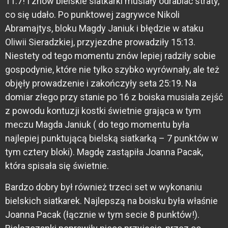
11:7! I znów bielskie siatkarki musiały odrabiać straty,
co się udało. Po punktowej zagrywce Nikoli
Abramajtys, bloku Magdy Janiuk i błędzie w ataku
Oliwii Sieradzkiej, przyjezdne prowadziły 15:13.
Niestety od tego momentu znów lepiej radziły sobie
gospodynie, które nie tylko szybko wyrównały, ale też
objęły prowadzenie i zakończyły seta 25:19. Na
domiar złego przy stanie po 16 z boiska musiała zejść
z powodu kontuzji kostki świetnie grająca w tym
meczu Magda Janiuk ( do tego momentu była
najlepiej punktującą bielską siatkarką – 7 punktów w
tym cztery bloki). Magdę zastąpiła Joanna Pacak,
która spisała się świetnie.
Bardzo dobry był również trzeci set w wykonaniu
bielskich siatkarek. Najlepszą na boisku była właśnie
Joanna Pacak (łącznie w tym secie 8 punktów!).