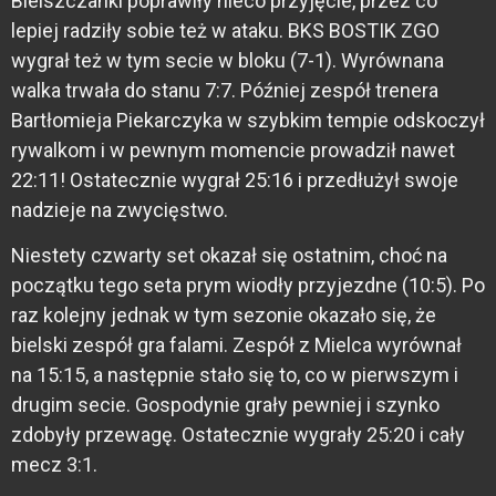
Bielszczanki poprawiły nieco przyjęcie, przez co
lepiej radziły sobie też w ataku. BKS BOSTIK ZGO
wygrał też w tym secie w bloku (7-1). Wyrównana
walka trwała do stanu 7:7. Później zespół trenera
Bartłomieja Piekarczyka w szybkim tempie odskoczył
rywalkom i w pewnym momencie prowadził nawet
22:11! Ostatecznie wygrał 25:16 i przedłużył swoje
nadzieje na zwycięstwo.
Niestety czwarty set okazał się ostatnim, choć na
początku tego seta prym wiodły przyjezdne (10:5). Po
raz kolejny jednak w tym sezonie okazało się, że
bielski zespół gra falami. Zespół z Mielca wyrównał
na 15:15, a następnie stało się to, co w pierwszym i
drugim secie. Gospodynie grały pewniej i szynko
zdobyły przewagę. Ostatecznie wygrały 25:20 i cały
mecz 3:1.