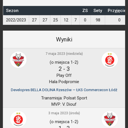
Sezon
ZS
Sety
Przyjęcie
2022/2023
27
27
25
12
7
0
98
0
Wyniki
7 maja 2023 (niedziela)
(o miejsca 1-2)
2
-
3
Play Off
Hala Podpromie
Developres BELLA DOLINA Rzeszów — ŁKS Commercecon Łódź
Transmisja:
Polsat Sport
MVP:
V. Diouf
3 maja 2023 (środa)
(o miejsca 1-2)