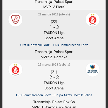
Transmisja:
Polsat Sport
MVP:
V. Diouf
28 marca 2023 (wtorek)
(22)
1
-
3
TAURON Liga
Sport Arena
Grot Budowlani Łódź — ŁKS Commercecon Łódź
Transmisja:
Polsat Sport
MVP:
Z. Górecka
25 marca 2023 (sobota)
(21)
2
-
3
TAURON Liga
Sport Arena
ŁKS Commercecon Łódź — Grupa Azoty Chemik Police
Transmisja:
Polsat Box Go
MVP:
J. Brakocevic-Canzian