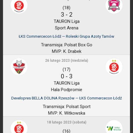
(18)
3
-
2
TAURON Liga
Sport Arena
ŁKS Commercecon Łódź — Roleski Grupa Azoty Tarnów
Transmisja:
Polsat Box Go
MVP:
K. Drabek
26 lutego 2023 (niedziela)
(17)
0
-
3
TAURON Liga
Hala Podpromie
Developres BELLA DOLINA Rzeszów — ŁKS Commercecon Łódź
Transmisja:
Polsat Sport
MVP:
K. Witkowska
18 lutego 2023 (sobota)
(16)