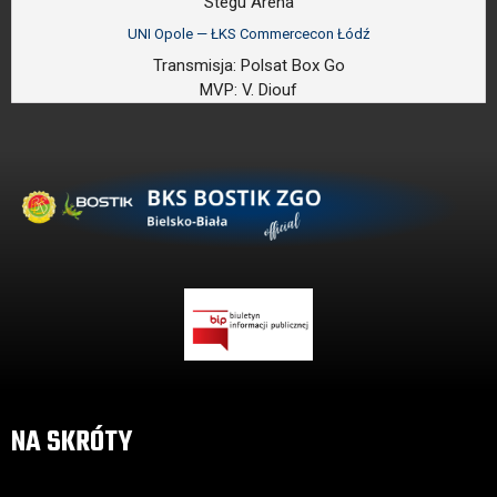
Stegu Arena
UNI Opole — ŁKS Commercecon Łódź
Transmisja:
Polsat Box Go
MVP:
V. Diouf
NA SKRÓTY