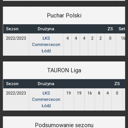
Puchar Polski
Sezon
Drużyna
ZS
Sety
2022/2023
ŁKS
4
4
4
2
2
0
16
Commercecon
Łódź
TAURON Liga
Sezon
Drużyna
ZS
S
2022/2023
ŁKS
19
19
16
8
4
0
Commercecon
Łódź
Podsumowanie sezonu