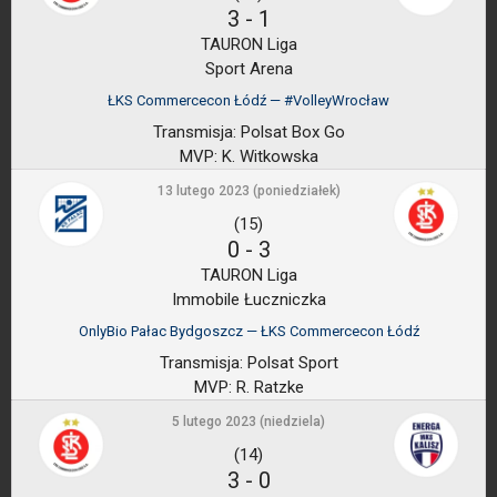
3
-
1
TAURON Liga
Sport Arena
ŁKS Commercecon Łódź — #VolleyWrocław
Transmisja:
Polsat Box Go
MVP:
K. Witkowska
13 lutego 2023 (poniedziałek)
(15)
0
-
3
TAURON Liga
Immobile Łuczniczka
OnlyBio Pałac Bydgoszcz — ŁKS Commercecon Łódź
Transmisja:
Polsat Sport
MVP:
R. Ratzke
5 lutego 2023 (niedziela)
(14)
3
-
0