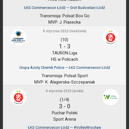
ŁKS Commercecon Łódź — Grot Budowlani Łódź
Transmisja:
Polsat Box Go
MVP:
J. Piasecka
8 stycznia 2023 (niedziela)
(10)
1
-
3
TAURON Liga
HS w Policach
Grupa Azoty Chemik Police — ŁKS Commercecon Łódź
Transmisja:
Polsat Sport
MVP:
K. Alagierska-Szczepaniak
4 stycznia 2023 (środa)
(1/4)
3
-
0
Puchar Polski
Sport Arena
ŁKS Commercecon Łódź — #VolleyWrocław