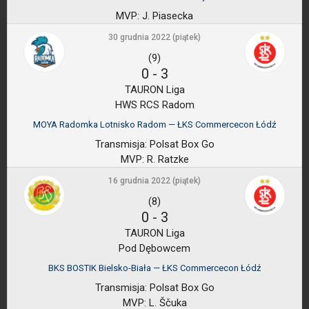
MVP:
J. Piasecka
30 grudnia 2022 (piątek)
(9)
0
-
3
TAURON Liga
HWS RCS Radom
MOYA Radomka Lotnisko Radom — ŁKS Commercecon Łódź
Transmisja:
Polsat Box Go
MVP:
R. Ratzke
16 grudnia 2022 (piątek)
(8)
0
-
3
TAURON Liga
Pod Dębowcem
BKS BOSTIK Bielsko-Biała — ŁKS Commercecon Łódź
Transmisja:
Polsat Box Go
MVP:
L. Ščuka