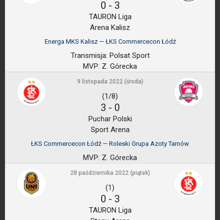
0
-
3
TAURON Liga
Arena Kalisz
Energa MKS Kalisz — ŁKS Commercecon Łódź
Transmisja:
Polsat Sport
MVP:
Z. Górecka
9 listopada 2022 (środa)
(1/8)
3
-
0
Puchar Polski
Sport Arena
ŁKS Commercecon Łódź — Roleski Grupa Azoty Tarnów
MVP:
Z. Górecka
28 października 2022 (piątek)
(1)
0
-
3
TAURON Liga