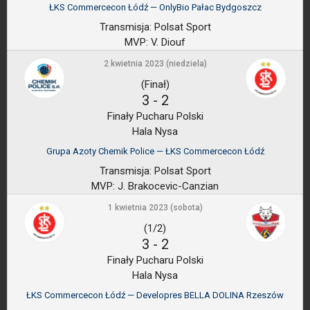
ŁKS Commercecon Łódź — OnlyBio Pałac Bydgoszcz
Transmisja:
Polsat Sport
MVP:
V. Diouf
2 kwietnia 2023 (niedziela)
(Finał)
3
-
2
Finały Pucharu Polski
Hala Nysa
Grupa Azoty Chemik Police — ŁKS Commercecon Łódź
Transmisja:
Polsat Sport
MVP:
J. Brakocevic-Canzian
1 kwietnia 2023 (sobota)
(1/2)
3
-
2
Finały Pucharu Polski
Hala Nysa
ŁKS Commercecon Łódź — Developres BELLA DOLINA Rzeszów