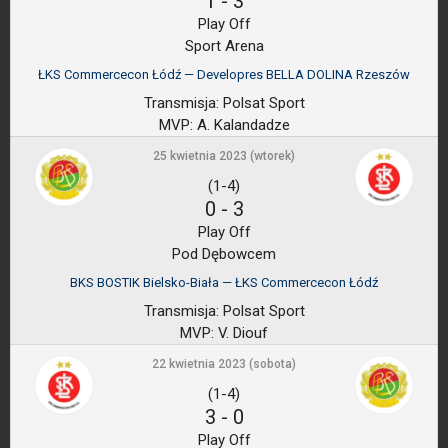
1
-
3
Play Off
Sport Arena
ŁKS Commercecon Łódź — Developres BELLA DOLINA Rzeszów
Transmisja:
Polsat Sport
MVP:
A. Kalandadze
25 kwietnia 2023 (wtorek)
(1-4)
0
-
3
Play Off
Pod Dębowcem
BKS BOSTIK Bielsko-Biała — ŁKS Commercecon Łódź
Transmisja:
Polsat Sport
MVP:
V. Diouf
22 kwietnia 2023 (sobota)
(1-4)
3
-
0
Play Off