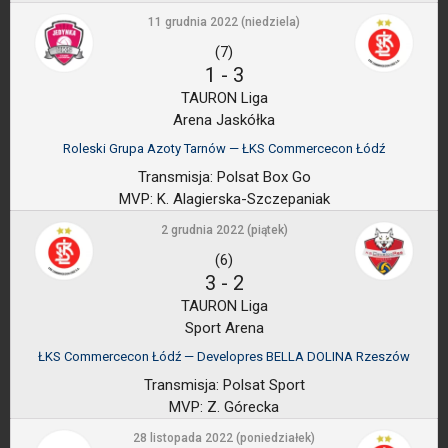
11 grudnia 2022 (niedziela)
(7)
1
-
3
TAURON Liga
Arena Jaskółka
Roleski Grupa Azoty Tarnów — ŁKS Commercecon Łódź
Transmisja:
Polsat Box Go
MVP:
K. Alagierska-Szczepaniak
2 grudnia 2022 (piątek)
(6)
3
-
2
TAURON Liga
Sport Arena
ŁKS Commercecon Łódź — Developres BELLA DOLINA Rzeszów
Transmisja:
Polsat Sport
MVP:
Z. Górecka
28 listopada 2022 (poniedziałek)