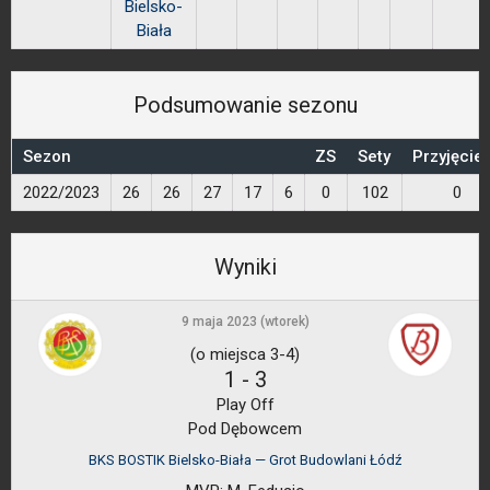
Bielsko-
Biała
Podsumowanie sezonu
Sezon
ZS
Sety
Przyjęcie
2022/2023
26
26
27
17
6
0
102
0
Wyniki
9 maja 2023 (wtorek)
(o miejsca 3-4)
1
-
3
Play Off
Pod Dębowcem
BKS BOSTIK Bielsko-Biała — Grot Budowlani Łódź