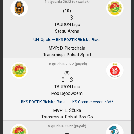
5 stycznia 2023 (czwartek)
(10)
1
-
3
TAURON Liga
Stegu Arena
UNI Opole — BKS BOSTIK Bielsko-Biała
MVP:
D. Pierzchała
Transmisja:
Polsat Sport
16 grudnia 2022 (piątek)
(8)
0
-
3
TAURON Liga
Pod Dębowcem
BKS BOSTIK Bielsko-Biała — ŁKS Commercecon Łódź
MVP:
L. Ščuka
Transmisja:
Polsat Box Go
9 grudnia 2022 (piątek)