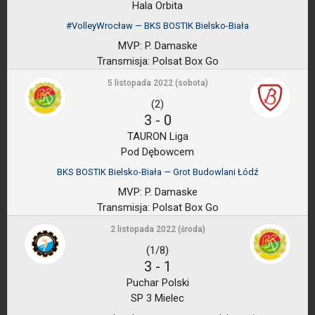
Hala Orbita
#VolleyWrocław — BKS BOSTIK Bielsko-Biała
MVP:
P. Damaske
Transmisja:
Polsat Box Go
5 listopada 2022 (sobota)
(2)
3
-
0
TAURON Liga
Pod Dębowcem
BKS BOSTIK Bielsko-Biała — Grot Budowlani Łódź
MVP:
P. Damaske
Transmisja:
Polsat Box Go
2 listopada 2022 (środa)
(1/8)
3
-
1
Puchar Polski
SP 3 Mielec