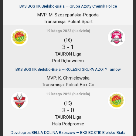
BKS BOSTIK Bielsko-Biała — Grupa Azoty Chemik Police
MVP:
M. Szczepańska-Pogoda
Transmisja:
Polsat Sport
19 lutego 2023 (niedziela)
(16)
3
-
1
TAURON Liga
Pod Dębowcem
BKS BOSTIK Bielsko-Biała — ROLESKI GRUPA AZOTY Tarnów
MVP:
K. Chmielewska
Transmisja:
Polsat Box Go
12 lutego 2023 (niedziela)
(15)
3
-
0
TAURON Liga
Hala Podpromie
Developres BELLA DOLINA Rzeszów — BKS BOSTIK Bielsko-Biała