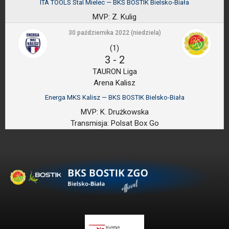
ITA TOOLS Stal Mielec — BKS BOSTIK Bielsko-Biała
MVP:
Z. Kulig
30 października 2022 (niedziela)
(1)
3
-
2
TAURON Liga
Arena Kalisz
Energa MKS Kalisz — BKS BOSTIK Bielsko-Biała
MVP:
K. Drużkowska
Transmisja:
Polsat Box Go