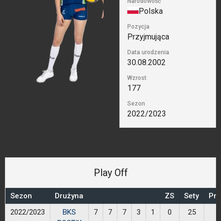
Narodowość
Polska
Pozycja
Przyjmująca
Data urodzenia
30.08.2002
Wzrost
177
Sezon
2022/2023
Przyjmująca
Play Off
Sezon
Drużyna
ZS
Sety
Prz
2022/2023
BKS
7
7
7
3
1
0
25