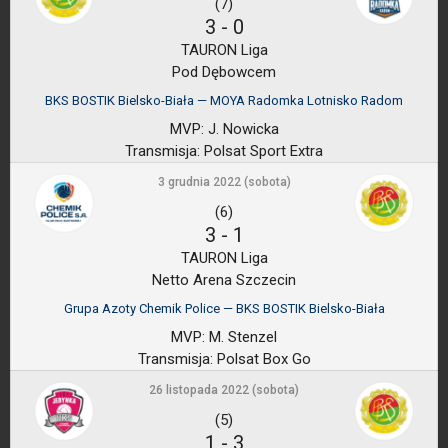
(7)
3
-
0
TAURON Liga
Pod Dębowcem
BKS BOSTIK Bielsko-Biała — MOYA Radomka Lotnisko Radom
MVP:
J. Nowicka
Transmisja:
Polsat Sport Extra
3 grudnia 2022 (sobota)
(6)
3
-
1
TAURON Liga
Netto Arena Szczecin
Grupa Azoty Chemik Police — BKS BOSTIK Bielsko-Biała
MVP:
M. Stenzel
Transmisja:
Polsat Box Go
26 listopada 2022 (sobota)
(5)
1
-
3