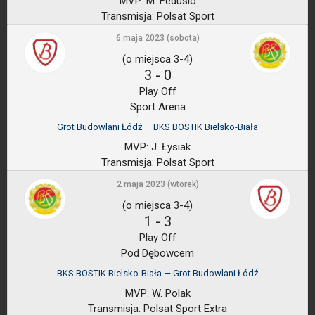
MVP:
M. Fedusio
Transmisja:
Polsat Sport
6 maja 2023 (sobota)
(o miejsca 3-4)
3
-
0
Play Off
Sport Arena
Grot Budowlani Łódź — BKS BOSTIK Bielsko-Biała
MVP:
J. Łysiak
Transmisja:
Polsat Sport
2 maja 2023 (wtorek)
(o miejsca 3-4)
1
-
3
Play Off
Pod Dębowcem
BKS BOSTIK Bielsko-Biała — Grot Budowlani Łódź
MVP:
W. Polak
Transmisja:
Polsat Sport Extra