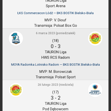
TAURON Liga
Sport Arena
ŁKS Commercecon Łódź — BKS BOSTIK Bielsko-Biała
MVP:
V. Diouf
Transmisja:
Polsat Box Go
6 marca 2023 (poniedziałek)
(18)
0
-
3
TAURON Liga
HWS RCS Radom
MOYA Radomka Lotnisko Radom — BKS BOSTIK Bielsko-Biała
MVP:
M. Borowczak
Transmisja:
Polsat Sport
26 lutego 2023 (niedziela)
(17)
3
-
2
TAURON Liga
Pod Dębowcem