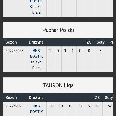
BOSTIK
Bielsko-
Biała
Puchar Polski
Sezon
Drużyna
ZS
Sety
Prz
2022/2023
BKS
1
0
1
1
0
0
3
BOSTIK
Bielsko-
Biała
TAURON Liga
Sezon
Drużyna
ZS
Sety
2022/2023
BKS
18
19
19
13
5
0
74
BOSTIK