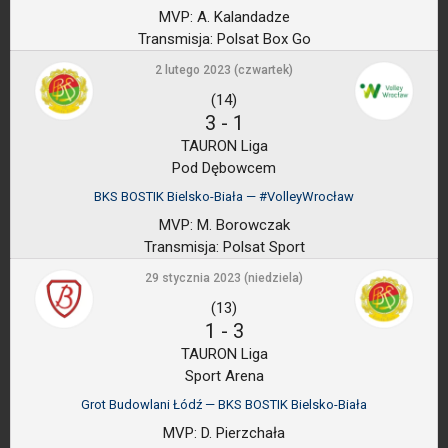
MVP:
A. Kalandadze
Transmisja:
Polsat Box Go
2 lutego 2023 (czwartek)
(14)
3
-
1
TAURON Liga
Pod Dębowcem
BKS BOSTIK Bielsko-Biała — #VolleyWrocław
MVP:
M. Borowczak
Transmisja:
Polsat Sport
29 stycznia 2023 (niedziela)
(13)
1
-
3
TAURON Liga
Sport Arena
Grot Budowlani Łódź — BKS BOSTIK Bielsko-Biała
MVP:
D. Pierzchała