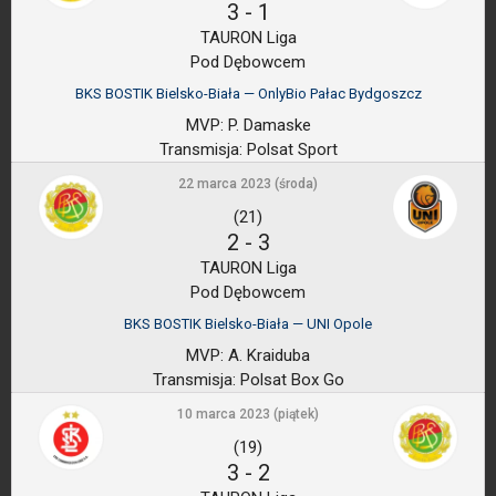
3
-
1
TAURON Liga
Pod Dębowcem
BKS BOSTIK Bielsko-Biała — OnlyBio Pałac Bydgoszcz
MVP:
P. Damaske
Transmisja:
Polsat Sport
22 marca 2023 (środa)
(21)
2
-
3
TAURON Liga
Pod Dębowcem
BKS BOSTIK Bielsko-Biała — UNI Opole
MVP:
A. Kraiduba
Transmisja:
Polsat Box Go
10 marca 2023 (piątek)
(19)
3
-
2