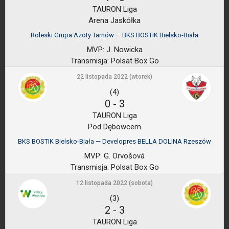
TAURON Liga
Arena Jaskółka
Roleski Grupa Azoty Tarnów — BKS BOSTIK Bielsko-Biała
MVP:
J. Nowicka
Transmisja:
Polsat Box Go
22 listopada 2022 (wtorek)
(4)
0
-
3
TAURON Liga
Pod Dębowcem
BKS BOSTIK Bielsko-Biała — Developres BELLA DOLINA Rzeszów
MVP:
G. Orvošová
Transmisja:
Polsat Box Go
12 listopada 2022 (sobota)
(3)
2
-
3
TAURON Liga