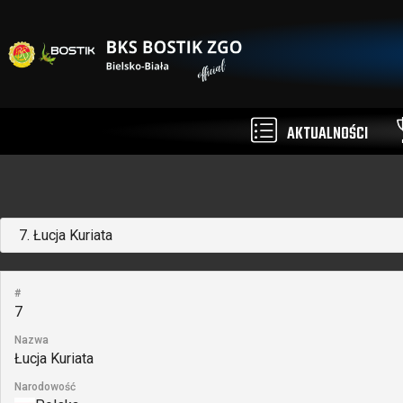
AKTUALNOŚCI
#
7
Nazwa
Łucja Kuriata
Narodowość