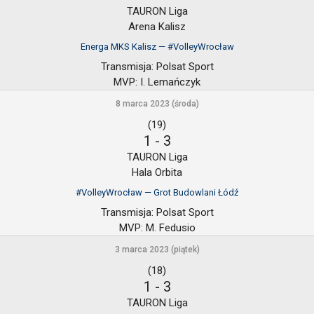
TAURON Liga
Arena Kalisz
Energa MKS Kalisz — #VolleyWrocław
Transmisja:
Polsat Sport
MVP:
I. Lemańczyk
8 marca 2023 (środa)
(19)
1
-
3
TAURON Liga
Hala Orbita
#VolleyWrocław — Grot Budowlani Łódź
Transmisja:
Polsat Sport
MVP:
M. Fedusio
3 marca 2023 (piątek)
(18)
1
-
3
TAURON Liga