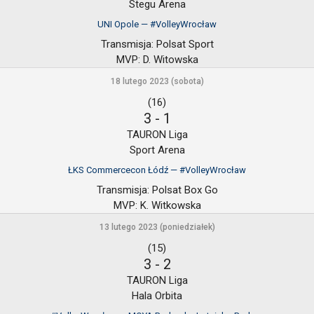
Stegu Arena
UNI Opole — #VolleyWrocław
Transmisja:
Polsat Sport
MVP:
D. Witowska
18 lutego 2023 (sobota)
(16)
3
-
1
TAURON Liga
Sport Arena
ŁKS Commercecon Łódź — #VolleyWrocław
Transmisja:
Polsat Box Go
MVP:
K. Witkowska
13 lutego 2023 (poniedziałek)
(15)
3
-
2
TAURON Liga
Hala Orbita