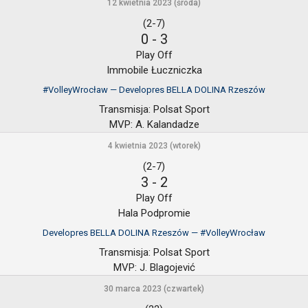
12 kwietnia 2023 (środa)
(2-7)
0
-
3
Play Off
Immobile Łuczniczka
#VolleyWrocław — Developres BELLA DOLINA Rzeszów
Transmisja:
Polsat Sport
MVP:
A. Kalandadze
4 kwietnia 2023 (wtorek)
(2-7)
3
-
2
Play Off
Hala Podpromie
Developres BELLA DOLINA Rzeszów — #VolleyWrocław
Transmisja:
Polsat Sport
MVP:
J. Blagojević
30 marca 2023 (czwartek)