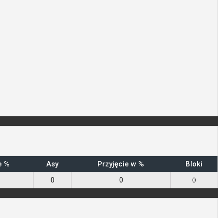
e %
Asy
Przyjęcie w %
Bloki
0
0
0