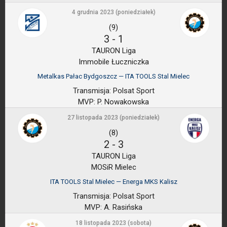
4 grudnia 2023 (poniedziałek)
(9)
3
-
1
TAURON Liga
Immobile Łuczniczka
Metalkas Pałac Bydgoszcz — ITA TOOLS Stal Mielec
Transmisja:
Polsat Sport
MVP:
P. Nowakowska
27 listopada 2023 (poniedziałek)
(8)
2
-
3
TAURON Liga
MOSiR Mielec
ITA TOOLS Stal Mielec — Energa MKS Kalisz
Transmisja:
Polsat Sport
MVP:
A. Rasińska
18 listopada 2023 (sobota)