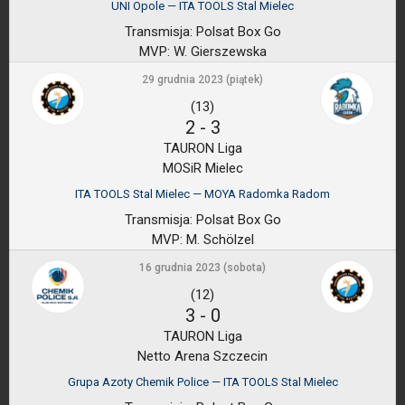
UNI Opole — ITA TOOLS Stal Mielec
Transmisja:
Polsat Box Go
MVP:
W. Gierszewska
29 grudnia 2023 (piątek)
(13)
2
-
3
TAURON Liga
MOSiR Mielec
ITA TOOLS Stal Mielec — MOYA Radomka Radom
Transmisja:
Polsat Box Go
MVP:
M. Schölzel
16 grudnia 2023 (sobota)
(12)
3
-
0
TAURON Liga
Netto Arena Szczecin
Grupa Azoty Chemik Police — ITA TOOLS Stal Mielec