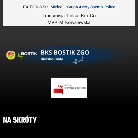
ITA TOOLS Stal Mielec — Grupa Azoty Chemik Police
Transmisja:
Polsat Box Go
MVP:
M. Kowalewska
NA SKRÓTY