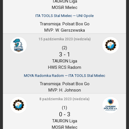
TAURON Liga
MOSiR Mielec
ITA TOOLS Stal Mielec — UNI Opole
Transmisja:
Polsat Box Go
MVP:
W. Gierszewska
15 października 2023 (niedziela)
(2)
3
-
1
TAURON Liga
HWS RCS Radom
MOYA Radomka Radom — ITA TOOLS Stal Mielec
Transmisja:
Polsat Box Go
MVP:
H. Johnson
8 października 2023 (niedziela)
(1)
0
-
3
TAURON Liga
MOSiR Mielec