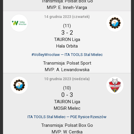
Transmisja:
Polsat Box Go
MVP:
E. Inneh-Varga
14 grudnia 2023 (czwartek)
(11)
3
-
2
TAURON Liga
Hala Orbita
#VolleyWrocław — ITA TOOLS Stal Mielec
Transmisja:
Polsat Sport
MVP:
A. Lewandowska
10 grudnia 2023 (niedziela)
(10)
0
-
3
TAURON Liga
MOSiR Mielec
ITA TOOLS Stal Mielec — PGE Rysice Rzeszów
Transmisja:
Polsat Box Go
MVP:
W. Centka