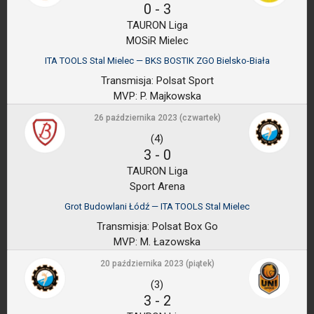
0
-
3
TAURON Liga
MOSiR Mielec
ITA TOOLS Stal Mielec — BKS BOSTIK ZGO Bielsko-Biała
Transmisja:
Polsat Sport
MVP:
P. Majkowska
26 października 2023 (czwartek)
(4)
3
-
0
TAURON Liga
Sport Arena
Grot Budowlani Łódź — ITA TOOLS Stal Mielec
Transmisja:
Polsat Box Go
MVP:
M. Łazowska
20 października 2023 (piątek)
(3)
3
-
2