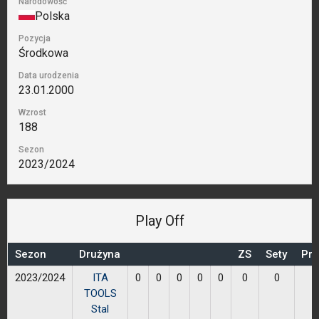
Narodowość
Polska
Pozycja
Środkowa
Data urodzenia
23.01.2000
Wzrost
188
Sezon
2023/2024
Play Off
Sezon
Drużyna
ZS
Sety
Prz
2023/2024
ITA
0
0
0
0
0
0
0
TOOLS
Stal