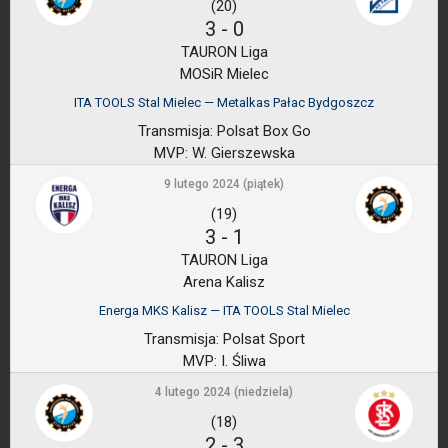
(20)
3
-
0
TAURON Liga
MOSiR Mielec
ITA TOOLS Stal Mielec — Metalkas Pałac Bydgoszcz
Transmisja:
Polsat Box Go
MVP:
W. Gierszewska
9 lutego 2024 (piątek)
(19)
3
-
1
TAURON Liga
Arena Kalisz
Energa MKS Kalisz — ITA TOOLS Stal Mielec
Transmisja:
Polsat Sport
MVP:
I. Śliwa
4 lutego 2024 (niedziela)
(18)
2
-
3