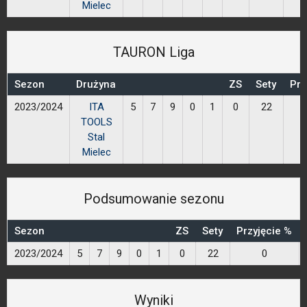
Mielec
TAURON Liga
Sezon
Drużyna
ZS
Sety
Prz
2023/2024
ITA
5
7
9
0
1
0
22
TOOLS
Stal
Mielec
Podsumowanie sezonu
Sezon
ZS
Sety
Przyjęcie %
2023/2024
5
7
9
0
1
0
22
0
Wyniki