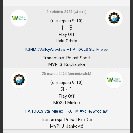
9 kwietnia 2024 (wtorek)
(o miejsca 9-10)
1
-
3
Play Off
Hala Orbita
KGHM #VolleyWrocław — ITA TOOLS Stal Mielec
Transmisja:
Polsat Sport
MVP:
S. Kucharska
25 marca 2024 (poniedziałek)
(o miejsca 9-10)
3
-
1
Play Off
MOSiR Mielec
ITA TOOLS Stal Mielec — KGHM #VolleyWrocław
Transmisja:
Polsat Box Go
MVP:
J. Janković