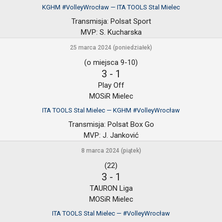
KGHM #VolleyWrocław — ITA TOOLS Stal Mielec
Transmisja:
Polsat Sport
MVP:
S. Kucharska
25 marca 2024 (poniedziałek)
(o miejsca 9-10)
3
-
1
Play Off
MOSiR Mielec
ITA TOOLS Stal Mielec — KGHM #VolleyWrocław
Transmisja:
Polsat Box Go
MVP:
J. Janković
8 marca 2024 (piątek)
(22)
3
-
1
TAURON Liga
MOSiR Mielec
ITA TOOLS Stal Mielec — #VolleyWrocław