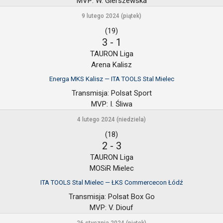
MVP:
W. Gierszewska
9 lutego 2024 (piątek)
(19)
3
-
1
TAURON Liga
Arena Kalisz
Energa MKS Kalisz — ITA TOOLS Stal Mielec
Transmisja:
Polsat Sport
MVP:
I. Śliwa
4 lutego 2024 (niedziela)
(18)
2
-
3
TAURON Liga
MOSiR Mielec
ITA TOOLS Stal Mielec — ŁKS Commercecon Łódź
Transmisja:
Polsat Box Go
MVP:
V. Diouf