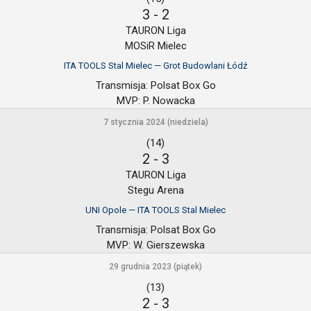
3
-
2
TAURON Liga
MOSiR Mielec
ITA TOOLS Stal Mielec — Grot Budowlani Łódź
Transmisja:
Polsat Box Go
MVP:
P. Nowacka
7 stycznia 2024 (niedziela)
(14)
2
-
3
TAURON Liga
Stegu Arena
UNI Opole — ITA TOOLS Stal Mielec
Transmisja:
Polsat Box Go
MVP:
W. Gierszewska
29 grudnia 2023 (piątek)
(13)
2
-
3