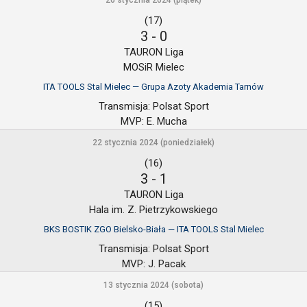
26 stycznia 2024 (piątek)
(17)
3
-
0
TAURON Liga
MOSiR Mielec
ITA TOOLS Stal Mielec — Grupa Azoty Akademia Tarnów
Transmisja:
Polsat Sport
MVP:
E. Mucha
22 stycznia 2024 (poniedziałek)
(16)
3
-
1
TAURON Liga
Hala im. Z. Pietrzykowskiego
BKS BOSTIK ZGO Bielsko-Biała — ITA TOOLS Stal Mielec
Transmisja:
Polsat Sport
MVP:
J. Pacak
13 stycznia 2024 (sobota)
(15)