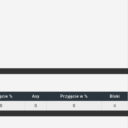
ęcie %
Asy
Przyjęcie w %
Bloki
0
0
0
0