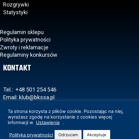
Rozgrywki
Statystyki
Regulamin sklepu
Polityka prywatności
Zwroty i reklamacje
Regulaminy konkursów
KONTAKT
Tel.: +48 501 254 546
Email: klub@bkssa.pl
Ta strona korzysta z plików cookie. Pozostając na niej,
wyrażasz zgodę na korzystanie z cookies więcej
informacji w
Ustawienia
.
Copyright 2020 © BKS Bostik Bielsko-Biała
Projekt i realizacja:
www.wertui.pl
Polityka prywatności
Odrzucam
Akceptuje