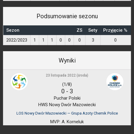
Podsumowanie sezonu
Sezon
ZS
Sety
Przyjęcie %
2022/2023
1
1
1
0
0
0
3
0
Wyniki
23 listopada 2022 (środa)
(1/8)
0
-
3
Puchar Polski
HWS Nowy Dwór Mazowiecki
LOS Nowy Dwór Mazowiecki — Grupa Azoty Chemik Police
MVP:
A. Korneluk