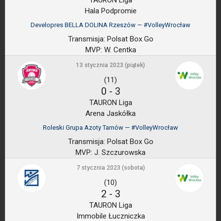
TAURON Liga
Hala Podpromie
Developres BELLA DOLINA Rzeszów — #VolleyWrocław
Transmisja:
Polsat Box Go
MVP:
W. Centka
13 stycznia 2023 (piątek)
(11)
0
-
3
TAURON Liga
Arena Jaskółka
Roleski Grupa Azoty Tarnów — #VolleyWrocław
Transmisja:
Polsat Box Go
MVP:
J. Szczurowska
7 stycznia 2023 (sobota)
(10)
2
-
3
TAURON Liga
Immobile Łuczniczka