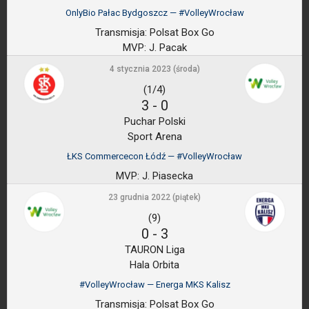
OnlyBio Pałac Bydgoszcz — #VolleyWrocław
Transmisja:
Polsat Box Go
MVP:
J. Pacak
4 stycznia 2023 (środa)
(1/4)
3
-
0
Puchar Polski
Sport Arena
ŁKS Commercecon Łódź — #VolleyWrocław
MVP:
J. Piasecka
23 grudnia 2022 (piątek)
(9)
0
-
3
TAURON Liga
Hala Orbita
#VolleyWrocław — Energa MKS Kalisz
Transmisja:
Polsat Box Go