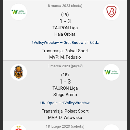
8 marca 2023 (środa)
(19)
1
-
3
TAURON Liga
Hala Orbita
#VolleyWrocław — Grot Budowlani Łódź
Transmisja:
Polsat Sport
MVP:
M. Fedusio
3 marca 2023 (piątek)
(18)
1
-
3
TAURON Liga
Stegu Arena
UNI Opole — #VolleyWrocław
Transmisja:
Polsat Sport
MVP:
D. Witowska
18 lutego 2023 (sobota)