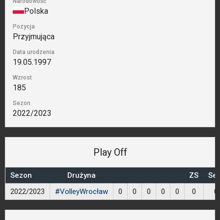
Narodowość
Polska
Pozycja
Przyjmująca
Data urodzenia
19.05.1997
Wzrost
185
Sezon
2022/2023
Play Off
Sezon
Drużyna
ZS
Set
2022/2023
#VolleyWrocław
0
0
0
0
0
0
0