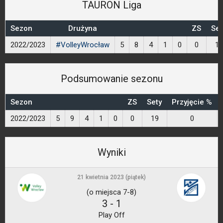
TAURON Liga
Sezon
Drużyna
ZS
Set
2022/2023
#VolleyWrocław
5
8
4
1
0
0
18
Podsumowanie sezonu
Sezon
ZS
Sety
Przyjęcie %
2022/2023
5
9
4
1
0
0
19
0
Wyniki
21 kwietnia 2023 (piątek)
(o miejsca 7-8)
3
-
1
Play Off