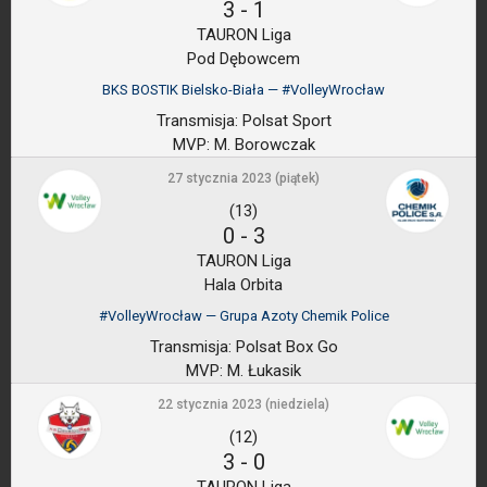
3
-
1
TAURON Liga
Pod Dębowcem
BKS BOSTIK Bielsko-Biała — #VolleyWrocław
Transmisja:
Polsat Sport
MVP:
M. Borowczak
27 stycznia 2023 (piątek)
(13)
0
-
3
TAURON Liga
Hala Orbita
#VolleyWrocław — Grupa Azoty Chemik Police
Transmisja:
Polsat Box Go
MVP:
M. Łukasik
22 stycznia 2023 (niedziela)
(12)
3
-
0