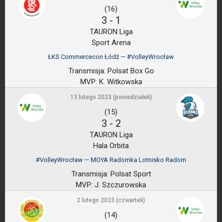
(16)
3
-
1
TAURON Liga
Sport Arena
ŁKS Commercecon Łódź — #VolleyWrocław
Transmisja:
Polsat Box Go
MVP:
K. Witkowska
13 lutego 2023 (poniedziałek)
(15)
3
-
2
TAURON Liga
Hala Orbita
#VolleyWrocław — MOYA Radomka Lotnisko Radom
Transmisja:
Polsat Sport
MVP:
J. Szczurowska
2 lutego 2023 (czwartek)
(14)