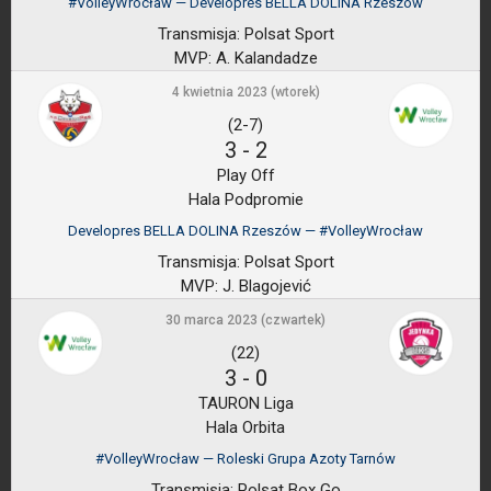
#VolleyWrocław — Developres BELLA DOLINA Rzeszów
Transmisja:
Polsat Sport
MVP:
A. Kalandadze
4 kwietnia 2023 (wtorek)
(2-7)
3
-
2
Play Off
Hala Podpromie
Developres BELLA DOLINA Rzeszów — #VolleyWrocław
Transmisja:
Polsat Sport
MVP:
J. Blagojević
30 marca 2023 (czwartek)
(22)
3
-
0
TAURON Liga
Hala Orbita
#VolleyWrocław — Roleski Grupa Azoty Tarnów
Transmisja:
Polsat Box Go