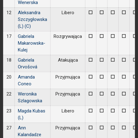
Wenerska
12
Aleksandra
Libero
0
0
0
0
0
Szczygłowska
(L) (C)
17
Gabriela
Rozgrywająca
0
0
0
0
0
Makarowska-
Kulej
18
Gabriela
Atakująca
0
0
0
0
0
Orvošová
20
Amanda
Przyjmująca
0
0
0
0
0
Coneo
22
Weronika
Przyjmująca
0
0
0
0
0
Szlagowska
23
Magda Kubas
Libero
0
0
0
0
0
(L)
27
Ann
Przyjmująca
0
0
0
0
0
Kalandadze