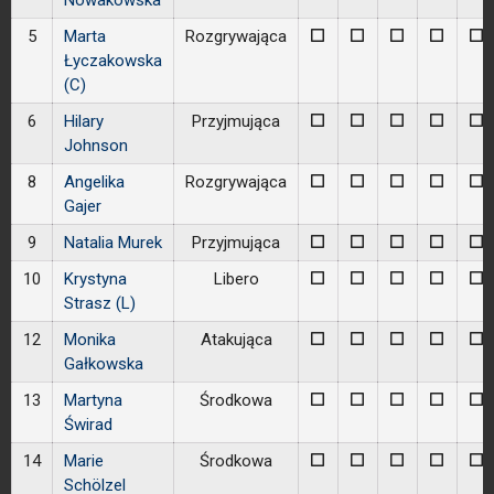
Nowakowska
5
Marta
Rozgrywająca
0
0
0
0
0
Łyczakowska
(C)
6
Hilary
Przyjmująca
0
0
0
0
0
Johnson
8
Angelika
Rozgrywająca
0
0
0
0
0
Gajer
9
Natalia Murek
Przyjmująca
0
0
0
0
0
10
Krystyna
Libero
0
0
0
0
0
Strasz (L)
12
Monika
Atakująca
0
0
0
0
0
Gałkowska
13
Martyna
Środkowa
0
0
0
0
0
Świrad
14
Marie
Środkowa
0
0
0
0
0
Schölzel