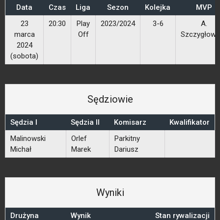
Data
Czas
Liga
Sezon
Kolejka
MVP
23
20:30
Play
2023/2024
3-6
A.
marca
Off
Szczygłows
2024
(sobota)
Sędziowie
Sędzia I
Sędzia II
Komisarz
Kwalifikator
Malinowski
Orlef
Parkitny
Michał
Marek
Dariusz
Wyniki
Drużyna
Wynik
Stan rywalizacji