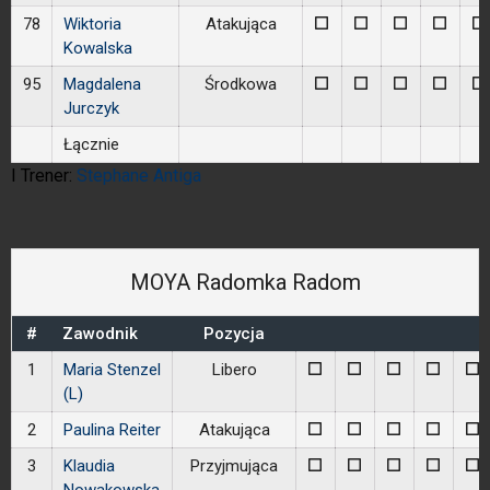
78
Wiktoria
Atakująca
0
0
0
0
0
Kowalska
95
Magdalena
Środkowa
0
0
0
0
0
Jurczyk
Łącznie
I Trener:
Stephane Antiga
MOYA Radomka Radom
#
Zawodnik
Pozycja
1
Maria Stenzel
Libero
0
0
0
0
0
(L)
2
Paulina Reiter
Atakująca
0
0
0
0
0
3
Klaudia
Przyjmująca
0
0
0
0
0