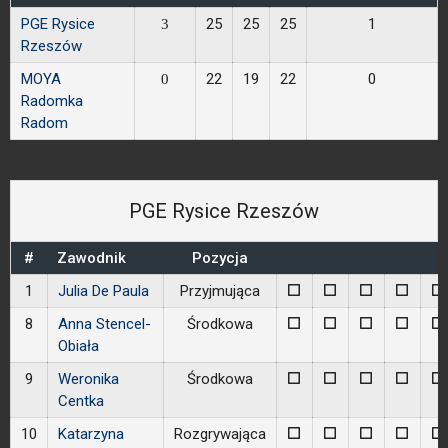
PGE Rysice
25
25
25
1
3
Rzeszów
MOYA
22
19
22
0
0
Radomka
Radom
PGE Rysice Rzeszów
#
Zawodnik
Pozycja
1
Julia De Paula
Przyjmująca
0
0
0
0
0
8
Anna Stencel-
Środkowa
0
0
0
0
0
Obiała
9
Weronika
Środkowa
0
0
0
0
0
Centka
10
Katarzyna
Rozgrywająca
0
0
0
0
0