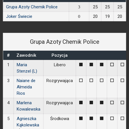
Grupa Azoty Chemik Police
25
25
25
3
Joker Świecie
20
19
20
0
Grupa Azoty Chemik Police
#
Zawodnik
Pozycja
1
Maria
Libero
1
1
1
0
0
Stenzel (L)
3
Naiane de
Rozgrywająca
0
0
0
0
0
Almeida
Rios
4
Marlena
Rozgrywająca
1
1
1
0
0
Kowalewska
5
Agnieszka
Środkowa
1
1
1
0
0
Kąkolewska