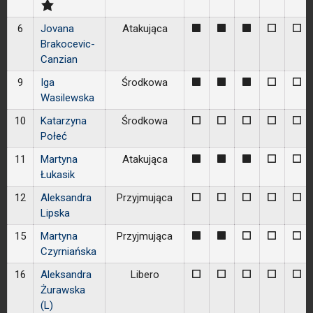
6
Jovana
Atakująca
1
1
1
0
0
Brakocevic-
Canzian
9
Iga
Środkowa
1
1
1
0
0
Wasilewska
10
Katarzyna
Środkowa
0
0
0
0
0
Połeć
11
Martyna
Atakująca
1
1
1
0
0
Łukasik
12
Aleksandra
Przyjmująca
0
0
0
0
0
Lipska
15
Martyna
Przyjmująca
1
1
0
0
0
Czyrniańska
16
Aleksandra
Libero
0
0
0
0
0
Żurawska
(L)