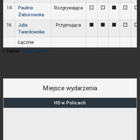
14
Paulina
Rozgrywająca
0
0
1
0
0
Zaborowska
16
Julia
Przyjmująca
1
1
1
0
0
Twardowska
Łącznie
I Trener:
Piotr Matela
Miejsce wydarzenia
HS w Policach