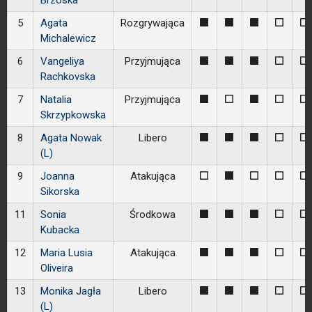
Brzoska
5
Agata
Rozgrywająca
1
1
1
0
0
Michalewicz
6
Vangeliya
Przyjmująca
1
1
1
0
0
Rachkovska
7
Natalia
Przyjmująca
1
0
1
0
0
Skrzypkowska
8
Agata Nowak
Libero
1
1
1
0
0
(L)
9
Joanna
Atakująca
0
1
0
0
0
Sikorska
11
Sonia
Środkowa
1
1
1
0
0
Kubacka
12
Maria Lusia
Atakująca
1
1
1
0
0
Oliveira
13
Monika Jagła
Libero
1
1
1
0
0
(L)