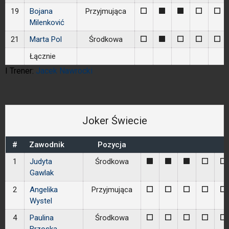
19
Bojana
Przyjmująca
0
1
1
0
0
Milenković
21
Marta Pol
Środkowa
0
1
0
0
0
Łącznie
I Trener:
Jacek Nawrocki
Joker Świecie
#
Zawodnik
Pozycja
1
Judyta
Środkowa
1
1
1
0
0
Gawlak
2
Angelika
Przyjmująca
0
0
0
0
0
Wystel
4
Paulina
Środkowa
0
0
0
0
0