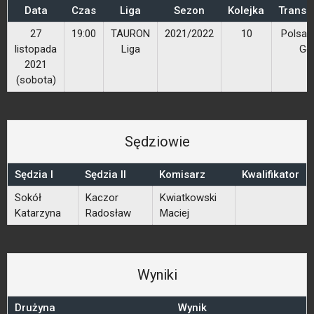
Data
Czas
Liga
Sezon
Kolejka
Transm
27
19:00
TAURON
2021/2022
10
Polsat
listopada
Liga
Go
2021
(sobota)
Sędziowie
Sędzia I
Sędzia II
Komisarz
Kwalifikator
Sokół
Kaczor
Kwiatkowski
Katarzyna
Radosław
Maciej
Wyniki
Drużyna
Wynik