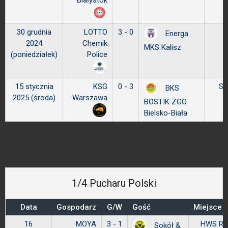
Białystok
30 grudnia
LOTTO
3 - 0
Energa
2024
Chemik
MKS Kalisz
(poniedziałek)
Police
15 stycznia
KSG
0 - 3
SP
BKS
2025 (środa)
Warszawa
BOSTIK ZGO
Bielsko-Biała
1/4 Pucharu Polski
Data
Gospodarz
G/W
Gość
Miejsce 
16
MOYA
3 - 1
HWS RC
Sokół &