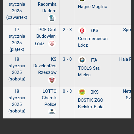
stycznia
Radomka
Hagric Mogilno
2025
Radom
(czwartek)
17
PGE Grot
2 - 3
Sport
ŁKS
stycznia
Budowlani
Commercecon
2025
Łódź
Łódź
(piątek)
18
KS
3 - 0
Hala P
ITA
stycznia
DevelopRes
TOOLS Stal
2025
Rzeszów
Mielec
(sobota)
18
LOTTO
0 - 3
Netto
BKS
stycznia
Chemik
Szc
BOSTIK ZGO
2025
Police
Bielsko-Biała
(sobota)