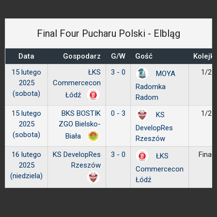
Final Four Pucharu Polski - Elbląg
Data
Gospodarz
G/W
Gość
Kolejk
15 lutego
ŁKS
3 - 0
1/2
MOYA
2025
Commercecon
Radomka
(sobota)
Łódź
Radom
15 lutego
BKS BOSTIK
0 - 3
1/2
KS
2025
ZGO Bielsko-
DevelopRes
(sobota)
Biała
Rzeszów
16 lutego
KS DevelopRes
3 - 0
Finał
ŁKS
2025
Rzeszów
Commercecon
(niedziela)
Łódź