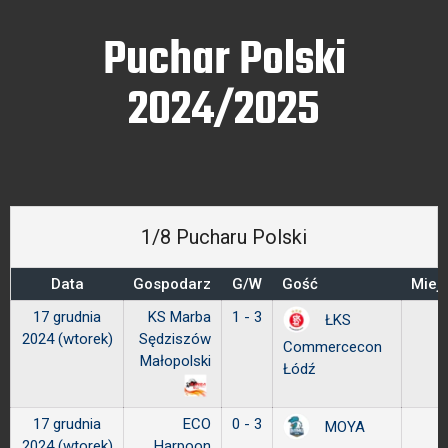
Puchar Polski
2024/2025
1/8 Pucharu Polski
Data
Gospodarz
G/W
Gość
Miej
17 grudnia
KS Marba
1 - 3
ŁKS
2024 (wtorek)
Sędziszów
Commercecon
Małopolski
Łódź
17 grudnia
ECO
0 - 3
MOYA
2024 (wtorek)
Harpoon