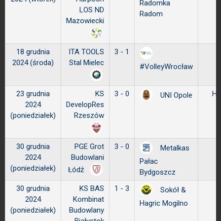
Radomka
LOS ND
Radom
Mazowiecki
18 grudnia
ITA TOOLS
3 - 1
2024 (środa)
Stal Mielec
#VolleyWrocław
23 grudnia
KS
3 - 0
Ha
UNI Opole
2024
DevelopRes
(poniedziałek)
Rzeszów
30 grudnia
PGE Grot
3 - 0
Metalkas
2024
Budowlani
Pałac
(poniedziałek)
Łódź
Bydgoszcz
30 grudnia
KS BAS
1 - 3
Sokół &
2024
Kombinat
Hagric Mogilno
(poniedziałek)
Budowlany