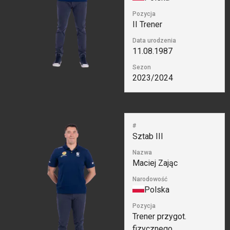
Pozycja
II Trener
Data urodzenia
11.08.1987
Sezon
2023/2024
#
Sztab III
Nazwa
Maciej Zając
Narodowość
Polska
Pozycja
Trener przygot.
fizycznego