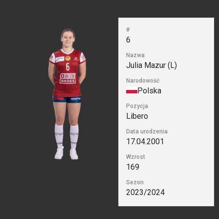
#
6
Nazwa
Julia Mazur (L)
Narodowość
Polska
Pozycja
Libero
Data urodzenia
17.04.2001
Wzrost
169
Sezon
2023/2024