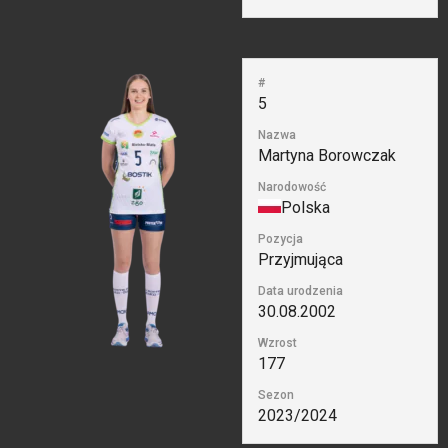
#
5
Nazwa
Martyna Borowczak
Narodowość
Polska
Pozycja
Przyjmująca
Data urodzenia
30.08.2002
Wzrost
177
Sezon
2023/2024