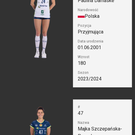
Paulina Damaske
Narodowość
Polska
Pozycja
Przyjmująca
Data urodzenia
01.06.2001
Wzrost
180
Sezon
2023/2024
#
47
Nazwa
Majka Szczepańska-