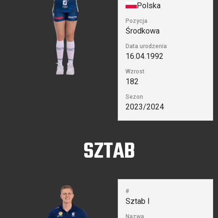
Polska
Pozycja
Środkowa
Data urodzenia
16.04.1992
Wzrost
182
Sezon
2023/2024
SZTAB
#
Sztab I
Nazwa