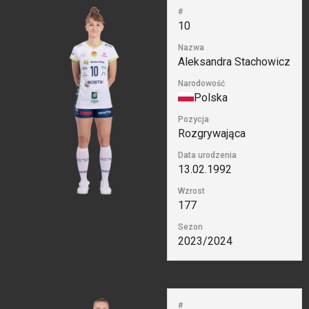
#
10
Nazwa
Aleksandra Stachowicz
Narodowość
Polska
Pozycja
Rozgrywająca
Data urodzenia
13.02.1992
Wzrost
177
Sezon
2023/2024
#