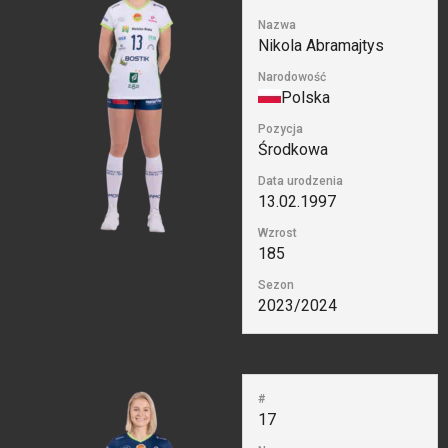
Nazwa
Nikola Abramajtys
Narodowość
Polska
Pozycja
Środkowa
Data urodzenia
13.02.1997
Wzrost
185
Sezon
2023/2024
#
17