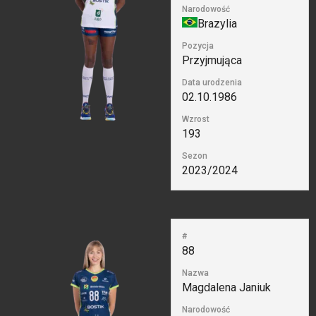
Narodowość
Brazylia
Pozycja
Przyjmująca
Data urodzenia
02.10.1986
Wzrost
193
Sezon
2023/2024
#
88
Nazwa
Magdalena Janiuk
Narodowość