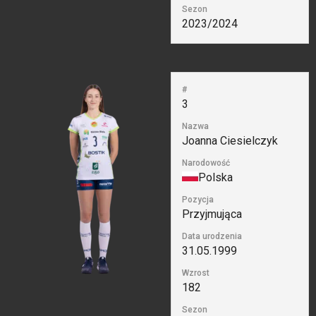
Sezon
2023/2024
#
3
Nazwa
Joanna Ciesielczyk
Narodowość
Polska
Pozycja
Przyjmująca
Data urodzenia
31.05.1999
Wzrost
182
Sezon