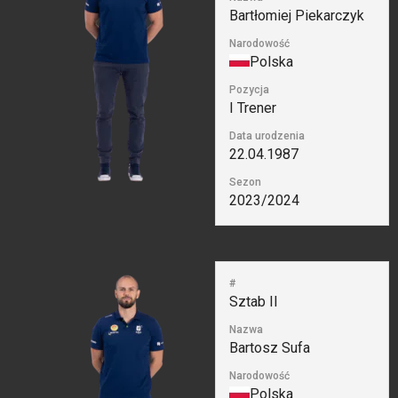
Bartłomiej Piekarczyk
Narodowość
Polska
Pozycja
I Trener
Data urodzenia
22.04.1987
Sezon
2023/2024
#
Sztab II
Nazwa
Bartosz Sufa
Narodowość
Polska