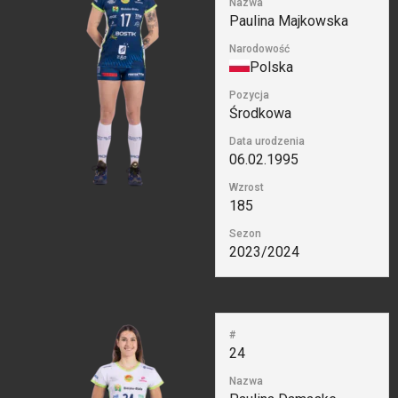
Nazwa
Paulina Majkowska
Narodowość
Polska
Pozycja
Środkowa
Data urodzenia
06.02.1995
Wzrost
185
Sezon
2023/2024
#
24
Nazwa