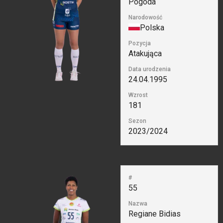
Pogoda
Narodowość
Polska
Pozycja
Atakująca
Data urodzenia
24.04.1995
Wzrost
181
Sezon
2023/2024
#
55
Nazwa
Regiane Bidias