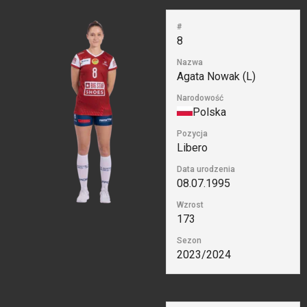
#
8
Nazwa
Agata Nowak (L)
Narodowość
Polska
Pozycja
Libero
Data urodzenia
08.07.1995
Wzrost
173
Sezon
2023/2024