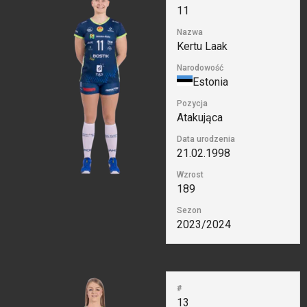
11
Nazwa
Kertu Laak
Narodowość
Estonia
Pozycja
Atakująca
Data urodzenia
21.02.1998
Wzrost
189
Sezon
2023/2024
#
13