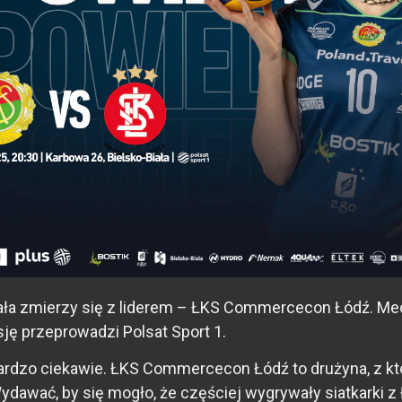
ała zmierzy się z liderem – ŁKS Commercecon Łódź. Mecz
sję przeprowadzi Polsat Sport 1.
rdzo ciekawie. ŁKS Commercecon Łódź to drużyna, z któr
 Wydawać, by się mogło, że częściej wygrywały siatkark