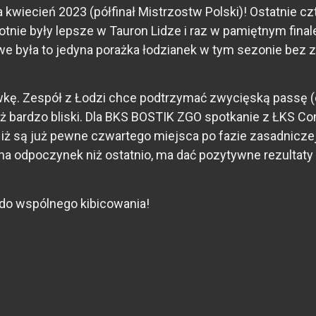
wiecień 2023 (półfinał Mistrzostw Polski)! Ostatnie cz
nie były lepsze w Tauron Lidze i raz w pamiętnym final
awe była to jedyna porażka łodzianek w tym sezonie bez 
kę. Zespół z Łodzi chce podtrzymać zwycięską passę (o
uż bardzo bliski. Dla BKS BOSTIK ZGO spotkanie z ŁKS C
 iż są już pewne czwartego miejsca po fazie zasadnicz
na odpoczynek niż ostatnio, ma dać pozytywne rezultaty w
do wspólnego kibicowania!