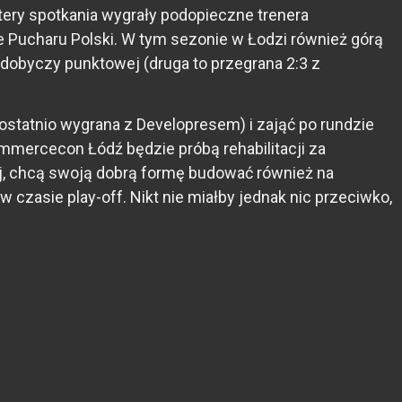
tery spotkania wygrały podopieczne trenera
e Pucharu Polski. W tym sezonie w Łodzi również górą
zdobyczy punktowej (druga to przegrana 2:3 z
statnio wygrana z Developresem) i zająć po rundzie
ommercecon Łódź będzie próbą rehabilitacji za
ej, chcą swoją dobrą formę budować również na
 czasie play-off. Nikt nie miałby jednak nic przeciwko,