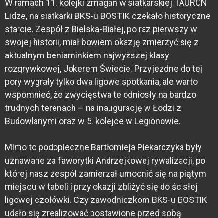
W ramach 11. kolejki zmagań w siatkarskiej TAURON
Lidze, na siatkarki BKS-u BOSTIK czekało historyczne
starcie. Zespół z Bielska-Białej, po raz pierwszy w
swojej historii, miał bowiem okazję zmierzyć się z
aktualnym beniaminkiem najwyższej klasy
rozgrywkowej, Jokerem Świecie. Przyjezdne do tej
pory wygrały tylko dwa ligowe spotkania, ale warto
wspomnieć, że zwycięstwa te odniosły na bardzo
trudnych terenach – na inaugurację w Łodzi z
Budowlanymi oraz w 5. kolejce w Legionowie.
Mimo to podopieczne Bartłomieja Piekarczyka były
uznawane za faworytki Andrzejkowej rywalizacji, po
której nasz zespół zamierzał umocnić się na piątym
miejscu w tabeli i przy okazji zbliżyć się do ścisłej
ligowej czołówki. Czy zawodniczkom BKS-u BOSTIK
udało się zrealizować postawione przed sobą