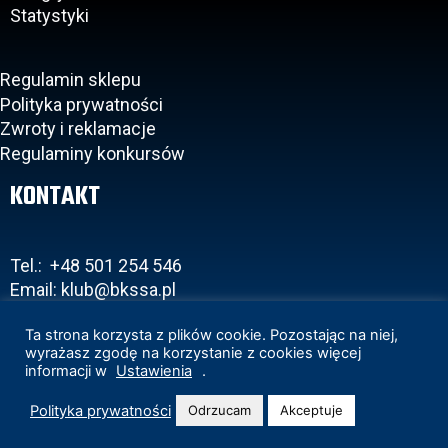
Statystyki
Regulamin sklepu
Polityka prywatności
Zwroty i reklamacje
Regulaminy konkursów
KONTAKT
Tel.: +48 501 254 546
Email: klub@bkssa.pl
Ta strona korzysta z plików cookie. Pozostając na niej,
wyrażasz zgodę na korzystanie z cookies więcej
informacji w
Ustawienia
.
Copyright 2020 © BKS Bostik Bielsko-Biała
Projekt i realizacja:
www.wertui.pl
Polityka prywatności
Odrzucam
Akceptuje