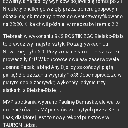
czwarty, a na tablicy wyników pojawił się remis po 21.
Niestety challenge wzięty przez trenera gospodyń
okazał się skuteczny, przez co wynik zweryfikowano
na 22:20. Kilka chwil później w meczu był remis 2:2.
Tiebreak w wykonaniu BKS BOSTIK ZGO Bielsko-Biała
to prawdziwy majstersztyk. Po zagrywkach Julii
Nowickiej było 5:0! Przy zmianie stron bielszczanki
prowadziły 8:1! W końcówce dwa asy zaserwowała
Joanna Pacak, a błąd Any Bjelicy zakończył piątą
partię! Bielszczanki wygrały 15:3! Dość napisać, że w
piątym secie zagrywkę wykonały jedynie trzy
siatkarki z Bielska-Białej…
MVP spotkania wybrano Paulinę Damaske, ale warto
docenić również 27 punktów zdobytych przez Kertu
Laak, dla której jest to nowy rekord punktowy w
TAURON Lidze.