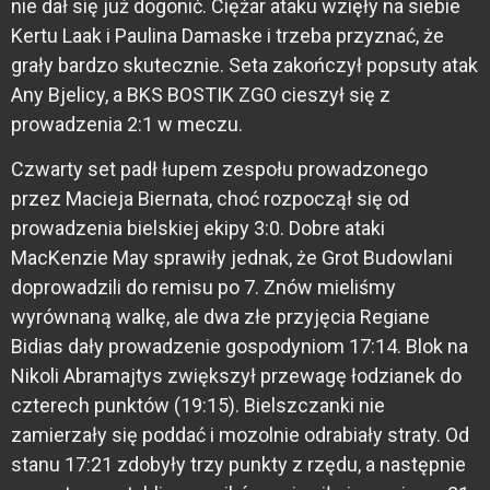
nie dał się już dogonić. Ciężar ataku wzięły na siebie
Kertu Laak i Paulina Damaske i trzeba przyznać, że
grały bardzo skutecznie. Seta zakończył popsuty atak
Any Bjelicy, a BKS BOSTIK ZGO cieszył się z
prowadzenia 2:1 w meczu.
Czwarty set padł łupem zespołu prowadzonego
przez Macieja Biernata, choć rozpoczął się od
prowadzenia bielskiej ekipy 3:0. Dobre ataki
MacKenzie May sprawiły jednak, że Grot Budowlani
doprowadzili do remisu po 7. Znów mieliśmy
wyrównaną walkę, ale dwa złe przyjęcia Regiane
Bidias dały prowadzenie gospodyniom 17:14. Blok na
Nikoli Abramajtys zwiększył przewagę łodzianek do
czterech punktów (19:15). Bielszczanki nie
zamierzały się poddać i mozolnie odrabiały straty. Od
stanu 17:21 zdobyły trzy punkty z rzędu, a następnie