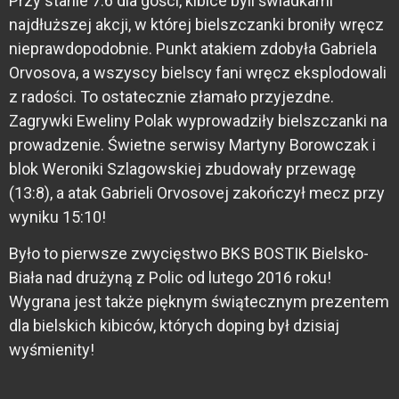
Przy stanie 7:6 dla gości, kibice byli świadkami
najdłuższej akcji, w której bielszczanki broniły wręcz
nieprawdopodobnie. Punkt atakiem zdobyła Gabriela
Orvosova, a wszyscy bielscy fani wręcz eksplodowali
z radości. To ostatecznie złamało przyjezdne.
Zagrywki Eweliny Polak wyprowadziły bielszczanki na
prowadzenie. Świetne serwisy Martyny Borowczak i
blok Weroniki Szlagowskiej zbudowały przewagę
(13:8), a atak Gabrieli Orvosovej zakończył mecz przy
wyniku 15:10!
Było to pierwsze zwycięstwo BKS BOSTIK Bielsko-
Biała nad drużyną z Polic od lutego 2016 roku!
Wygrana jest także pięknym świątecznym prezentem
dla bielskich kibiców, których doping był dzisiaj
wyśmienity!