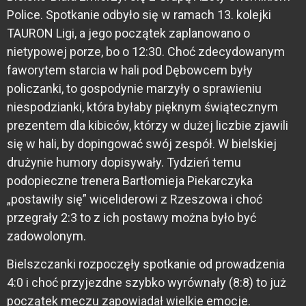
Police. Spotkanie odbyło się w ramach 13. kolejki
TAURON Ligi, a jego początek zaplanowano o
nietypowej porze, bo o 12:30. Choć zdecydowanym
faworytem starcia w hali pod Dębowcem były
policzanki, to gospodynie marzyły o sprawieniu
niespodzianki, która byłaby pięknym świątecznym
prezentem dla kibiców, którzy w dużej liczbie zjawili
się w hali, by dopingować swój zespół. W bielskiej
drużynie humory dopisywały. Tydzień temu
podopieczne trenera Bartłomieja Piekarczyka
„postawiły się” wiceliderowi z Rzeszowa i choć
przegrały 2:3 to z ich postawy można było być
zadowolonym.
Bielszczanki rozpoczęły spotkanie od prowadzenia
4:0 i choć przyjezdne szybko wyrównały (8:8) to już
początek meczu zapowiadał wielkie emocje.