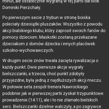
minut, ale ostatecznie wygraną w tej partii dał blok
Dominiki Pierzchały.
Po pierwszym secie z trybun w stronę boiska
poleciały dziesiątki pluszaków. Wszystko z powodu
akcji bialskiego klubu, który zaprosił swoich fanów do
pomocy dzieciom. Maskotki zostaną przekazane
dzieciakom z domów dziecka i innych placówek
szkolno-wychowawczych.
W drugim secie znów trwała zacięta rywalizacja o
każdy punkt. Dwie pierwsze akcje wygrały
bielszczanki, a trzecia, choć punkt zdobyły
przyjezdne, była jedną z najdłuższych akcji meczu.
W połowie seta zespół trenera Nawrockiego
podobnie jak w pierwszej partii zyskał trzypunktowe
prowadzenie (14:11), ale i to nie złamało bielskich
serc. Bielszczanki dzielnie walczyły, a po zagrywce