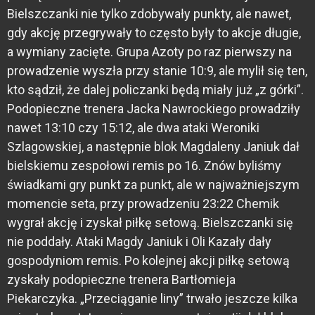
Bielszczanki nie tylko zdobywały punkty, ale nawet,
gdy akcję przegrywały to często były to akcje długie,
a wymiany zacięte. Grupa Azoty po raz pierwszy na
prowadzenie wyszła przy stanie 10:9, ale mylił się ten,
kto sądził, że dalej policzanki będą miały już „z górki”.
Podopieczne trenera Jacka Nawrockiego prowadziły
nawet 13:10 czy 15:12, ale dwa ataki Weroniki
Szlagowskiej, a następnie blok Magdaleny Janiuk dał
bielskiemu zespołowi remis po 16. Znów byliśmy
świadkami gry punkt za punkt, ale w najważniejszym
momencie seta, przy prowadzeniu 23:22 Chemik
wygrał akcję i zyskał piłkę setową. Bielszczanki się
nie poddały. Ataki Magdy Janiuk i Oli Kazały dały
gospodyniom remis. Po kolejnej akcji piłkę setową
zyskały podopieczne trenera Bartłomieja
Piekarczyka. „Przeciąganie liny” trwało jeszcze kilka