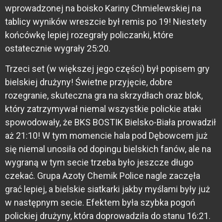
wprowadzonej na boisko Kariny Chmielewskiej na
tablicy wyników wreszcie był remis po 19! Niestety
końcówkę lepiej rozegrały policzanki, które
ostatecznie wygrały 25:20.
Trzeci set (w większej jego części) był popisem gry
bielskiej drużyny! Świetne przyjęcie, dobre
rozegranie, skuteczna gra na skrzydłach oraz blok,
który zatrzymywał niemal wszystkie polickie ataki
spowodowały, że BKS BOSTIK Bielsko-Biała prowadził
aż 21:10! W tym momencie hala pod Dębowcem już
się niemal unosiła od dopingu bielskich fanów, ale na
wygraną w tym secie trzeba było jeszcze długo
czekać. Grupa Azoty Chemik Police nagle zaczęła
grać lepiej, a bielskie siatkarki jakby myślami były już
w następnym secie. Efektem była szybka pogoń
polickiej drużyny, która doprowadziła do stanu 16:21.