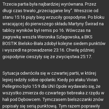
Trzecia partia była najbardziej wyrównana. Przez
długi czas trwało „przeciąganie liny”. Wreszcie od
stanu 15:16 piąty bieg wrzuciły gospodynie. Po bloku
wracającej do pierwszego składu Martyny Świrad na
tablicy wyników był remis po 16. Wówczas na
zagrywkę weszła Weronika Szlagowska, a BKS
BOSTIK Bielsko-Biała zdobył kolejne siedem punktów
i wyszedł na prowadzenie 23:16. Chwilę później
gospodynie cieszyły się ze zwycięstwa 25:17.
Sytuacja odwróciła się w czwartej partii, w której
lepiej radziły sobie opolanki. Kiedy po ataku Vivian
Pellegrino było 15:9 dla UNI Opole wydawało się, że
wszystko zmierza do czwartego tiebreaka z rzędu w
hali pod Dębowcem. Tymczasem bielszczanki znów
popisały się serią punktową. Tym razem poprawiły