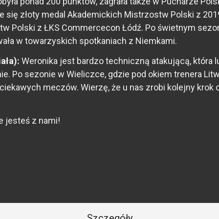
obyła ponad 200 punktów, zagrała także w Pucharze Pol
się złoty medal Akademickich Mistrzostw Polski z 2019 r
tw Polski z ŁKS Commercecon Łódź. Po świetnym sezoni
towała w towarzyskich spotkaniach z Niemkami.
iała):
Weronika jest bardzo techniczną atakującą, która 
e. Po sezonie w Wieliczce, gdzie pod okiem trenera Litwi
e ciekawych meczów. Wierzę, że u nas zrobi kolejny krok
 jesteś z nami!
Szczegóły