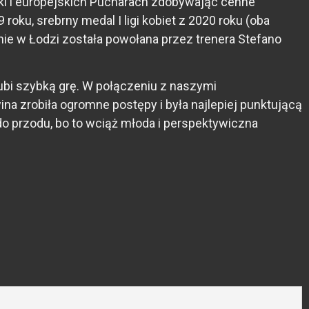
ski i europejskich Pucharach zdobywając cenne
oku, srebrny medal I ligi kobiet z 2020 roku (oba
e w Łodzi została powołana przez trenera Stefano
lubi szybką grę. W połączeniu z naszymi
na zrobiła ogromne postępy i była najlepiej punktującą
 do przodu, bo to wciąż młoda i perspektywiczna