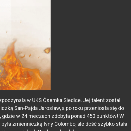
zpoczynała w UKS Ósemka Siedlce. Jej talent został
zką San-Pajda Jarosław, a po roku przeniosła się do
a, gdzie w 24 meczach zdobyła ponad 450 punktów! W
yła zmienniczką Ivny Colombo, ale dość szybko stała