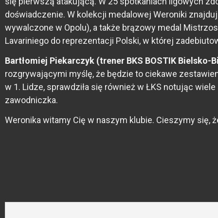
się pierwszą atakującą. W 25 spotkaniach ligowych zd
doświadczenie. W kolekcji medalowej Weroniki znajduje 
wywalczone w Opolu), a także brązowy medal Mistrzos
Lavariniego do reprezentacji Polski, w której zadebiu
Bartłomiej Piekarczyk (trener BKS BOSTIK Bielsko-B
rozgrywającymi myślę, że będzie to ciekawe zestawieni
w 1. Lidze, sprawdziła się również w ŁKS notując wiel
zawodniczka.
Weronika witamy Cię w naszym klubie. Cieszymy się, że