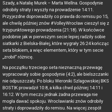
Szady, a Natalię Murek – Marta Wellna. Gospodynie
odrobiły straty i wyszły na prowadzenie 14:11.
Przyjezdne doprowadziły co prawda do remisu po 15,
ale chwilę później znów #VolleyWrocław cieszył się z
trzypunktowego prowadzenia (21:18). W końcówce
podobnie jak w pierwszym secie lepiej radziły sobie
siatkarki z Bielska-Białej, które wygrały 26:24 kończąc
seta blokiem, a więc elementem, który w tym secie
„zrobił” różnicę.
Na początku trzeciego seta nieznaczną przewagę
wypracowały sobie gospodynie (4:2), ale bielszczanki
nie odpuszczały. Po bloku Weroniki Szlagowskiej BKS
BOSTIK prowadził 10:8, a kilka chwil później 14:11 i
16:12. W tym meczu jednak żadna przewaga nie
mogła dawać spokoju. Wrocławianki znów odrobiły
straty i doprowadziły do remisu. Na więcej zespół