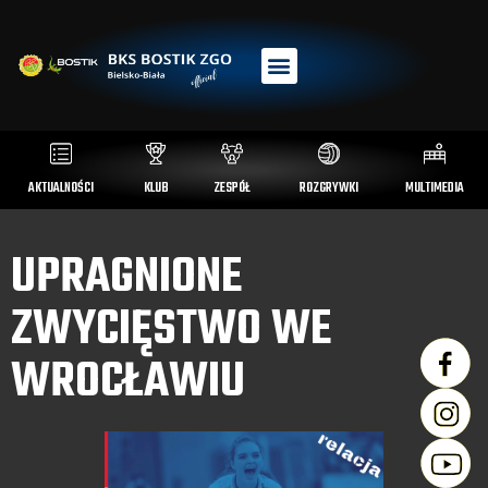
AKTUALNOŚCI
KLUB
ZESPÓŁ
ROZGRYWKI
MULTIMEDIA
UPRAGNIONE
ZWYCIĘSTWO WE
WROCŁAWIU