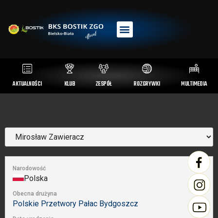
AKTUALNOŚCI
KLUB
ZESPÓŁ
ROZGRYWKI
MULTIMEDIA
Narodowość
Polska
Obecna drużyna
Polskie Przetwory Pałac Bydgoszcz