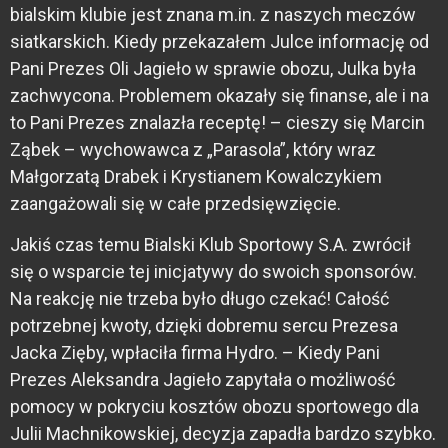
bialskim klubie jest znana m.in. z naszych meczów
siatkarskich. Kiedy przekazałem Julce informację od
Pani Prezes Oli Jagieło w sprawie obozu, Julka była
zachwycona. Problemem okazały się finanse, ale i na
to Pani Prezes znalazła receptę! – cieszy się Marcin
Ząbek – wychowawca z „Parasola”, który wraz
Małgorzatą Drabek i Krystianem Kowalczykiem
zaangażowali się w całe przedsięwzięcie.
Jakiś czas temu Bialski Klub Sportowy S.A. zwrócił
się o wsparcie tej inicjatywy do swoich sponsorów.
Na reakcję nie trzeba było długo czekać! Całość
potrzebnej kwoty, dzięki dobremu sercu Prezesa
Jacka Zięby, wpłaciła firma Hydro. – Kiedy Pani
Prezes Aleksandra Jagieło zapytała o możliwość
pomocy w pokryciu kosztów obozu sportowego dla
Julii Machnikowskiej, decyzja zapadła bardzo szybko.