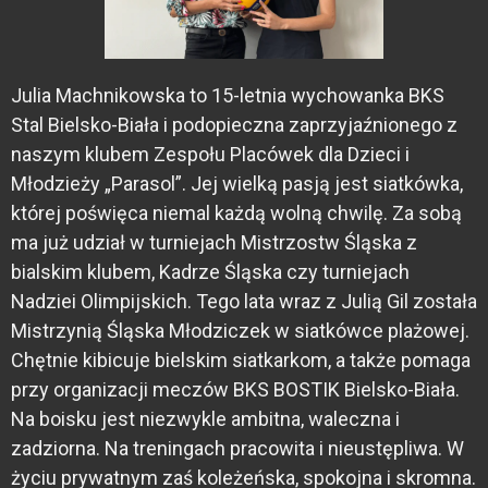
Julia Machnikowska to 15-letnia wychowanka BKS
Stal Bielsko-Biała i podopieczna zaprzyjaźnionego z
naszym klubem Zespołu Placówek dla Dzieci i
Młodzieży „Parasol”. Jej wielką pasją jest siatkówka,
której poświęca niemal każdą wolną chwilę. Za sobą
ma już udział w turniejach Mistrzostw Śląska z
bialskim klubem, Kadrze Śląska czy turniejach
Nadziei Olimpijskich. Tego lata wraz z Julią Gil została
Mistrzynią Śląska Młodziczek w siatkówce plażowej.
Chętnie kibicuje bielskim siatkarkom, a także pomaga
przy organizacji meczów BKS BOSTIK Bielsko-Biała.
Na boisku jest niezwykle ambitna, waleczna i
zadziorna. Na treningach pracowita i nieustępliwa. W
życiu prywatnym zaś koleżeńska, spokojna i skromna.